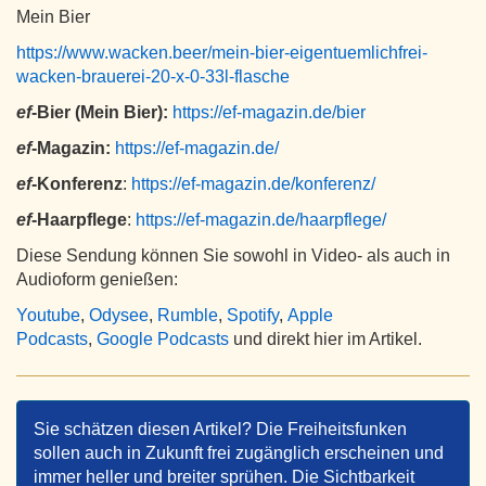
Mein Bier
https://www.wacken.beer/mein-bier-eigentuemlichfrei-
wacken-brauerei-20-x-0-33l-flasche
ef
-Bier (Mein Bier):
https://ef-magazin.de/bier
ef
-Magazin:
https://ef-magazin.de/
ef
-Konferenz
:
https://ef-magazin.de/konferenz/
ef
-Haarpflege
:
https://ef-magazin.de/haarpflege/
Diese Sendung können Sie sowohl in Video- als auch in
Audioform genießen:
Youtube
,
Odysee
,
Rumble
,
Spotify
,
Apple
Podcasts
,
Google Podcasts
und direkt hier im Artikel.
Sie schätzen diesen Artikel? Die Freiheitsfunken
sollen auch in Zukunft frei zugänglich erscheinen und
immer heller und breiter sprühen. Die Sichtbarkeit