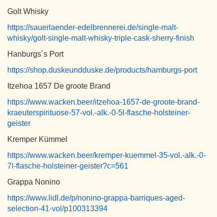
Golt Whisky
https://sauerlaender-edelbrennerei.de/single-malt-
whisky/golt-single-malt-whisky-triple-cask-sherry-finish
Hanburgs´s Port
https://shop.duskeundduske.de/products/hamburgs-port
Itzehoa 1657 De groote Brand
https://www.wacken.beer/itzehoa-1657-de-groote-brand-
kraeuterspirituose-57-vol.-alk.-0-5l-flasche-holsteiner-
geister
Kremper Kümmel
https://www.wacken.beer/kremper-kuemmel-35-vol.-alk.-0-
7l-flasche-holsteiner-geister?c=561
Grappa Nonino
https://www.lidl.de/p/nonino-grappa-barriques-aged-
selection-41-vol/p100313394