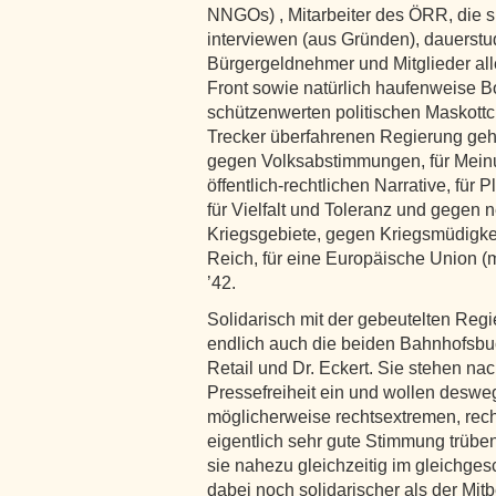
NNGOs) , Mitarbeiter des ÖRR, die 
interviewen (aus Gründen), dauerstu
Bürgergeldnehmer und Mitglieder alle
Front sowie natürlich haufenweise B
schützenwerten politischen Maskottc
Trecker überfahrenen Regierung geht
gegen Volksabstimmungen, für Meinu
öffentlich-rechtlichen Narrative, fü
für Vielfalt und Toleranz und gegen n
Kriegsgebiete, gegen Kriegsmüdigkei
Reich, für eine Europäische Union (
’42.
Solidarisch mit der gebeutelten Regi
endlich auch die beiden Bahnhofsbu
Retail und Dr. Eckert. Sie stehen n
Pressefreiheit ein und wollen deswe
möglicherweise rechtsextremen, recht
eigentlich sehr gute Stimmung trüben
sie nahezu gleichzeitig im gleichgesc
dabei noch solidarischer als der Mi