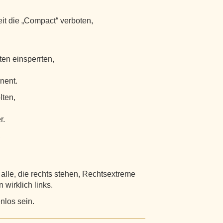
eit die „Compact“ verboten,
ten einsperrten,
nent.
lten,
r.
,
alle, die rechts stehen, Rechtsextreme
 wirklich links.
los sein.