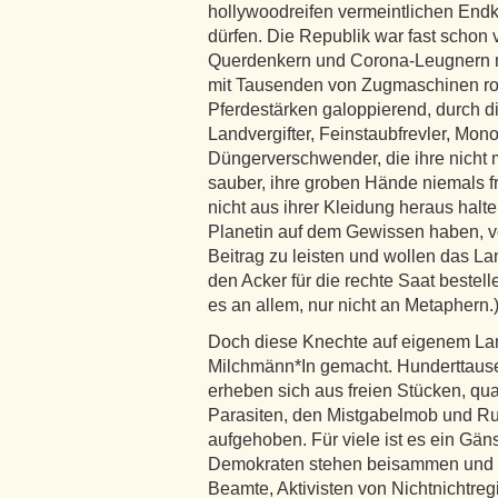
hollywoodreifen vermeintlichen End
dürfen. Die Republik war fast schon 
Querdenkern und Corona-Leugnern m
mit Tausenden von Zugmaschinen rol
Pferdestärken galoppierend, durch d
Landvergifter, Feinstaubfrevler, Mono
Düngerverschwender, die ihre nicht 
sauber, ihre groben Hände niemals f
nicht aus ihrer Kleidung heraus halt
Planetin auf dem Gewissen haben, ve
Beitrag zu leisten und wollen das La
den Acker für die rechte Saat bestel
es an allem, nur nicht an Metaphern.
Doch diese Knechte auf eigenem La
Milchmänn*In gemacht. Hunderttause
erheben sich aus freien Stücken, qua
Parasiten, den Mistgabelmob und R
aufgehoben. Für viele ist es ein Gä
Demokraten stehen beisammen und ha
Beamte, Aktivisten von Nichtnichtre