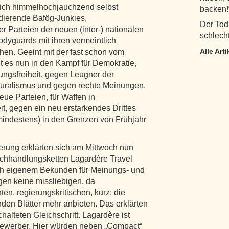
sich himmelhochjauchzend selbst
backen!
dierende Bafög-Junkies,
Der Tod
r Parteien der neuen (inter-) nationalen
schlech
odyguards mit ihren vermeintlich
Alle Art
hen. Geeint mit der fast schon vom
 es nun in den Kampf für Demokratie,
ngsfreiheit, gegen Leugner der
r Pluralismus und gegen rechte Meinungen,
eue Parteien, für Waffen in
t, gegen ein neu erstarkendes Drittes
mindestens) in den Grenzen von Frühjahr
erung erklärten sich am Mittwoch nun
chhandlungsketten Lagardère Travel
ach eigenem Bekunden für Meinungs- und
gen keine missliebigen, da
en, regierungskritischen, kurz: die
den Blätter mehr anbieten. Das erklärten
halteten Gleichschritt. Lagardère ist
tbewerber. Hier würden neben „Compact“