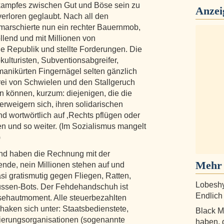
kampfes zwischen Gut und Böse sein zu
Anzei
verloren geglaubt. Nach all den
arschierte nun ein rechter Bauernmob,
lend und mit Millionen von
ie Republik und stellte Forderungen. Die
kulturisten, Subventionsabgreifer,
manikürten Fingernägel selten gänzlich
rei von Schwielen und den Stallgeruch
en können, kurzum: diejenigen, die die
rweigern sich, ihren solidarischen
nd wortwörtlich auf ‚Rechts pflügen oder
len und so weiter. (Im Sozialismus mangelt
)
nd haben die Rechnung mit der
Mehr 
nde, nein Millionen stehen auf und
si gratismutig gegen Fliegen, Ratten,
Lobeshy
ussen-Bots. Der Fehdehandschuh ist
Endlich
nsehautmoment. Alle steuerbezahlten
ken sich unter: Staatsbedienstete,
Black M
gierungsorganisationen (sogenannte
haben, 