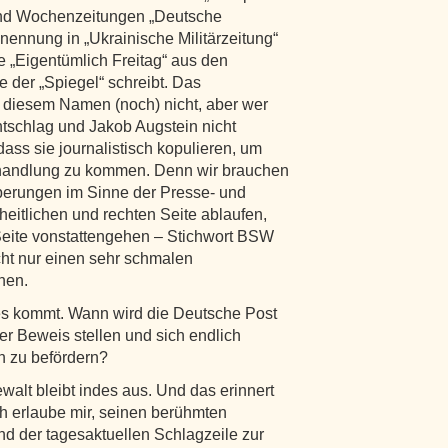
und Wochenzeitungen „Deutsche
benennung in „Ukrainische Militärzeitung“
ie „Eigentümlich Freitag“ aus den
 der „Spiegel“ schreibt. Das
r diesem Namen (noch) nicht, aber wer
tschlag und Jakob Augstein nicht
dass sie journalistisch kopulieren, um
handlung zu kommen. Denn wir brauchen
berungen im Sinne der Presse- und
eiheitlichen und rechten Seite ablaufen,
Seite vonstattengehen – Stichwort BSW
ht nur einen sehr schmalen
nen.
tes kommt. Wann wird die Deutsche Post
ter Beweis stellen und sich endlich
en zu befördern?
walt bleibt indes aus. Und das erinnert
h erlaube mir, seinen berühmten
 der tagesaktuellen Schlagzeile zur