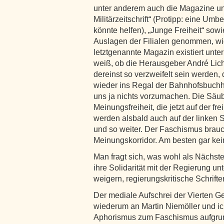
unter anderem auch die Magazine 
Militärzeitschrift“ (Protipp: eine Um
könnte helfen), „Junge Freiheit“ sow
Auslagen der Filialen genommen, wie
letztgenannte Magazin existiert unte
weiß, ob die Herausgeber André Lich
dereinst so verzweifelt sein werden, 
wieder ins Regal der Bahnhofsbuch
uns ja nichts vorzumachen. Die Säu
Meinungsfreiheit, die jetzt auf der fr
werden alsbald auch auf der linken 
und so weiter. Der Faschismus brauc
Meinungskorridor. Am besten gar kei
Man fragt sich, was wohl als Nächs
ihre Solidarität mit der Regierung un
weigern, regierungskritische Schrift
Der mediale Aufschrei der Vierten Ge
wiederum an Martin Niemöller und ic
Aphorismus zum Faschismus aufgrund