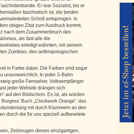
aschistenbande. Er war Sozialist, bis er
hermaßen faschistisch ist, die beiden
vermaledeiten Schoß entspringen. In
n dem obigen Zitat zum Ausdruck kommt,
kurz nach dem Zusammenbruch des
ismus, als fast alle die
striebes erledigt wähnten, mit seinem
roten Zombies, den anthropologischen
und in Farbe dabei. Die Farben sind sogar
zu unausweichlich. In jeder S-Bahn
nsteig große Fernseher, Volksempfänger
fast jeder Website drängen sich
n“ auf den Bildschirm. Es ist, als würden
ny Burgess’ Buch „Clockwork Orange“, das
– stundenlang mit durch Klammern an den
 durch die für uns speziell aufbereitete
sein, Zeitzeugen dieses einzigartigen,