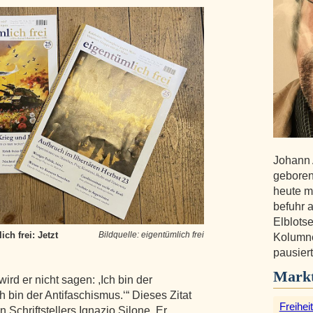
Johann 
geboren
heute m
befuhr a
Elblotse
ch frei: Jetzt
Bildquelle: eigentümlich frei
Kolumne
pausiert
Markt
rd er nicht sagen: ,Ich bin der
h bin der Antifaschismus.‘“ Dieses Zitat
Freihe
 Schriftstellers Ignazio Silone. Er