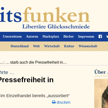
Unterstützen
Autoren
Marktplatz
Bücher
Impressum
Deutschland
Welt
Wirtschaft
Kultur
Wissenschaft
…: … starb auch die Pressefreiheit in…
Über
ehrte …
ressefreiheit in
m Einzelhandel bereits „aussortiert“
drucken