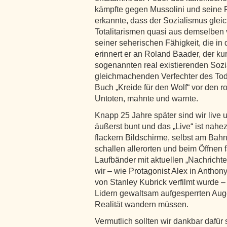
kämpfte gegen Mussolini und seine F
erkannte, dass der Sozialismus gleic
Totalitarismen quasi aus demselben 
seiner seherischen Fähigkeit, die i
erinnert er an Roland Baader, der 
sogenannten real existierenden Sozial
gleichmachenden Verfechter des Tode
Buch „Kreide für den Wolf“ vor den 
Untoten, mahnte und warnte.
Knapp 25 Jahre später sind wir live 
äußerst bunt und das „Live“ ist nahe
flackern Bildschirme, selbst am Bah
schallen allerorten und beim Öffnen 
Laufbänder mit aktuellen „Nachrichte
wir – wie Protagonist Alex in Antho
von Stanley Kubrick verfilmt wurde 
Lidern gewaltsam aufgesperrten Augen
Realität wandern müssen.
Vermutlich sollten wir dankbar dafür 