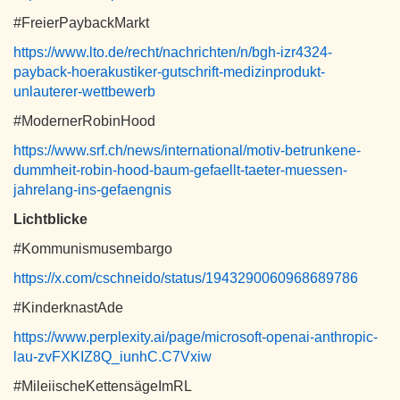
#FreierPaybackMarkt
https://www.lto.de/recht/nachrichten/n/bgh-izr4324-
payback-hoerakustiker-gutschrift-medizinprodukt-
unlauterer-wettbewerb
#ModernerRobinHood
https://www.srf.ch/news/international/motiv-betrunkene-
dummheit-robin-hood-baum-gefaellt-taeter-muessen-
jahrelang-ins-gefaengnis
Lichtblicke
#Kommunismusembargo
https://x.com/cschneido/status/1943290060968689786
#KinderknastAde
https://www.perplexity.ai/page/microsoft-openai-anthropic-
lau-zvFXKIZ8Q_iunhC.C7Vxiw
#MileiischeKettensägeImRL