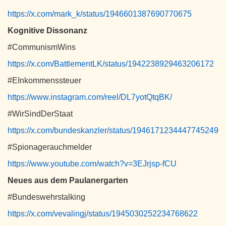
https://x.com/mark_k/status/1946601387690770675
Kognitive Dissonanz
#CommunismWins
https://x.com/BattlementLK/status/1942238929463206172
#EInkommenssteuer
https://www.instagram.com/reel/DL7yotQtqBK/
#WirSindDerStaat
https://x.com/bundeskanzler/status/1946171234447745249
#Spionagerauchmelder
https://www.youtube.com/watch?v=3EJrjsp-fCU
Neues aus dem Paulanergarten
#Bundeswehrstalking
https://x.com/vevalingj/status/1945030252234768622