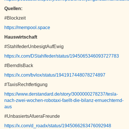
Quellen:
#Blockzeit
https://mempool.space
Hauswirtschaft
#StahlfederUnbesigtAufEwig
https://x.com/DStahlfeder/status/1945065346093727783
#BerndIsBack
https://x.com/bvlox/status/1941917448078274897
#TaxisRechtfertigung
https://www.derstandard.de/story/3000000278237/tesla-
nach-zwei-wochen-robotaxi-faellt-die-bilanz-ernuechternd-
aus
#UnbasiertsAfueraFreunde
https://x.com/d_roadx/status/1945066263476092948