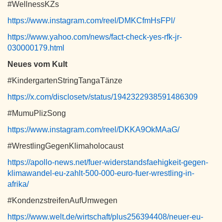
#WellnessKZs
https://www.instagram.com/reel/DMKCfmHsFPl/
https://www.yahoo.com/news/fact-check-yes-rfk-jr-
030000179.html
Neues vom Kult
#KindergartenStringTangaTänze
https://x.com/disclosetv/status/1942322938591486309
#MumuPlizSong
https://www.instagram.com/reel/DKKA9OkMAaG/
#WrestlingGegenKlimaholocaust
https://apollo-news.net/fuer-widerstandsfaehigkeit-gegen-
klimawandel-eu-zahlt-500-000-euro-fuer-wrestling-in-
afrika/
#KondenzstreifenAufUmwegen
https://www.welt.de/wirtschaft/plus256394408/neuer-eu-