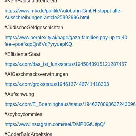
#KeinHaushaltKeinGeld
https://www.n-tv.de/politik/Autobahn-GmbH-stoppt-alle-
Ausschreibungen-article25892996.html
#JüdischeGeldgeschichten
https://www.perplexity.ai/page/gaza-families-pay-up-to-40-
fee-vpoefkqqQn6Vq7yryuepKQ
#EffizienterStaat
https://x.com/das_ist_funk/status/1945043915121287467
#AIGeschmacksverwirrungen
https://x.com/grok/status/1946137446741418303
#Aufschwung
https://x.com/E_Boeminghaus/status/1946278893637243096
#soyboycommies
https://www.instagram.com/reel/DMP0GtUtfpQ/
#CoderBaldArbeitslos