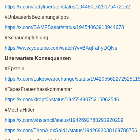
https://x.com/ladylibertaer/status/1944801629175472152
#UnbasiertsBeziehungstipps
https://x.com/BAMFBasar/status/19454063913944678
#Schauempfehlung
https://www.youtube.com/watch?v=BAqFaFyDQNs
Unerwartete Konsequenzen
#Epstein
https://x.com/Lukewearechange/status/19420556227252511
#TaxesFrauenhasskommentar
https://x.com/kirapt0r/status/1945549075215962546
#MechaHitler
https://x.com/whstancil/status/1942692788291920209
https://x.com/ThenAlexSaid1/status/1942692038169788756