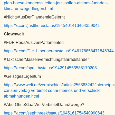
plan-boese-kondensstreifen-jetzt-sollen-airlines-fuer-das-
klima-umwege-fliegen.html
#NichtsAusDerPlandemieGelernt
https://x.com/justthore/status/1945401413464359041
Clownwelt
#FDP RausAusDenParlamenten
https://x.com/Die_Libertaeren/status/1946178858471846344
#TaktischerMassenvernichtungsfahrradständer
https://x.com/bpol_b/status/1942914563588170208
#GeistigesEigentum
https://www.welt.de/vermischtes/article256383242/internetp
carlsen-verlag-verbietet-conni-memes-und-verschickt-
abmahnungen.html
#AberOhneStaatWerVerbietetDannZwerge?
https://x.com/sephthreek/status/1945161754540990643