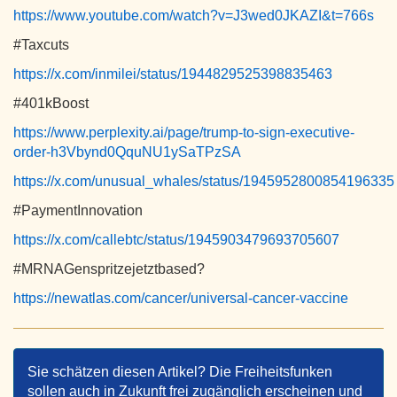
https://www.youtube.com/watch?v=J3wed0JKAZI&t=766s
#Taxcuts
https://x.com/inmilei/status/1944829525398835463
#401kBoost
https://www.perplexity.ai/page/trump-to-sign-executive-
order-h3Vbynd0QquNU1ySaTPzSA
https://x.com/unusual_whales/status/1945952800854196335
#PaymentInnovation
https://x.com/callebtc/status/1945903479693705607
#MRNAGenspritzejetztbased?
https://newatlas.com/cancer/universal-cancer-vaccine
Sie schätzen diesen Artikel? Die Freiheitsfunken
sollen auch in Zukunft frei zugänglich erscheinen und