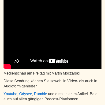
Medienschau am Freitag mit Martin Moczarski
Diese Sendung können Sie sowohl in Video- als auch in
Audioform genießen:
Youtube
,
Odysee
,
Rumble
und direkt hier im Artikel. Bald
auch auf allen gängigen Podcast-Plattformen.