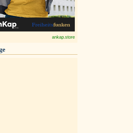
ankap.store
ge