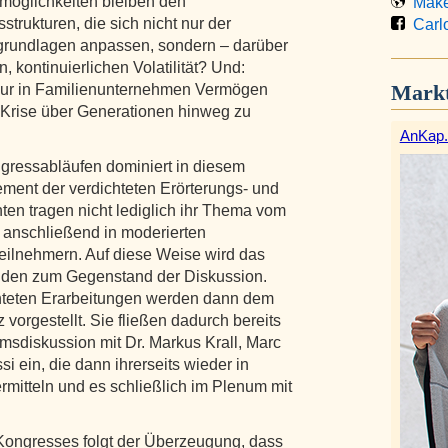
möglichkeiten bleiben den
Make 
trukturen, die sich nicht nur der
Carlo
rundlagen anpassen, sondern – darüber
 kontinuierlichen Volatilität? Und:
Markt
nur in Familienunternehmen Vermögen
 Krise über Generationen hinweg zu
AnKap.
ressabläufen dominiert in diesem
ment der verdichteten Erörterungs- und
ten tragen nicht lediglich ihr Thema vom
es anschließend in moderierten
ilnehmern. Auf diese Weise wird das
nden zum Gegenstand der Diskussion.
chteten Erarbeitungen werden dann dem
vorgestellt. Sie fließen dadurch bereits
msdiskussion mit Dr. Markus Krall, Marc
si ein, die dann ihrerseits wieder in
mitteln und es schließlich im Plenum mit
ongresses folgt der Überzeugung, dass