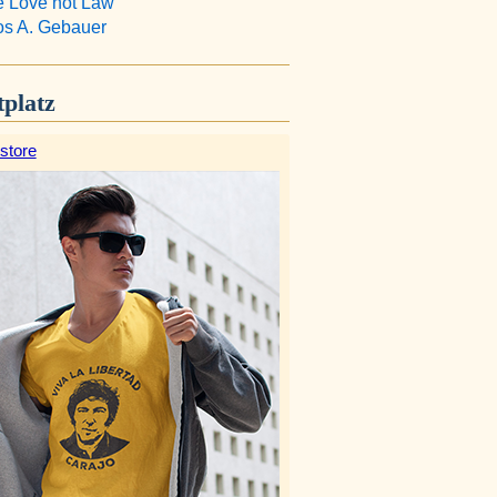
Love not Law
s A. Gebauer
platz
store