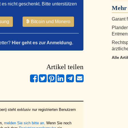
t es nicht geschenkt. Bitte unterstützen
Mehr 
Garant 
sung
Bitcoin und Monero
Plandem
Entmen
Rechtspr
etter?
Hier geht es zur Anmeldung.
ärztlich
Alle Art
Artikel teilen
en) steht exklusiv nur registrierten Benutzern
en,
melden Sie sich bitte an
. Wenn Sie noch