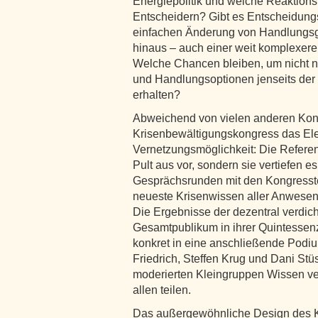
Energiepolitik und welche Reaktions
Entscheidern? Gibt es Entscheidungss
einfachen Änderung von Handlungsg
hinaus – auch einer weit komplexeren,
Welche Chancen bleiben, um nicht 
und Handlungsoptionen jenseits der
erhalten?
Abweichend von vielen anderen Kong
Krisenbewältigungskongress das Ele
Vernetzungsmöglichkeit: Die Referen
Pult aus vor, sondern sie vertiefen 
Gesprächsrunden mit den Kongresste
neueste Krisenwissen aller Anwese
Die Ergebnisse der dezentral verdi
Gesamtpublikum in ihrer Quintessenz 
konkret in eine anschließende Podiu
Friedrich, Steffen Krug und Dani Stüs
moderierten Kleingruppen Wissen ver
allen teilen.
Das außergewöhnliche Design des K