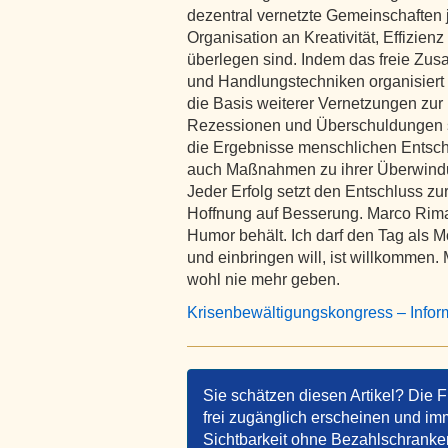
dezentral vernetzte Gemeinschaften 
Organisation an Kreativität, Effizien
überlegen sind. Indem das freie Z
und Handlungstechniken organisiert 
die Basis weiterer Vernetzungen zur 
Rezessionen und Überschuldungen s
die Ergebnisse menschlichen Entsch
auch Maßnahmen zu ihrer Überwindu
Jeder Erfolg setzt den Entschluss zu
Hoffnung auf Besserung. Marco Rima 
Humor behält. Ich darf den Tag als M
und einbringen will, ist willkommen
wohl nie mehr geben.
Krisenbewältigungskongress – Info
Sie schätzen diesen Artikel? Die F
frei zugänglich erscheinen und imm
Sichtbarkeit ohne Bezahlschranken 