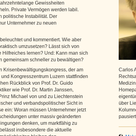
 Jahrzehntelange Gewissheiten
heln. Private Vermögen werden labil.
 politische Instabilität. Der
 nur Unternehmer zu neuen
h beleuchtet und kommentiert. Wie aber
raktisch umzusetzen? Lässt sich von
 Hilfreiches lernen? Und: Kann man sich
n gemeinsam schneller zu bewältigen?
ein Krisenbewältigungskongress, der am
Carlos 
- und Kongresszentrum Luzern stattfinden
Rechtsa
chen Rückblick von Prof. Dr. Guido
Medizin
ker wie Prof. Dr. Martin Janssen,
Homepag
Prinz Michael von und zu Liechtenstein
eigentüm
scher und verbandspolitischer Sicht in
über Li
ise ein: Woran müssen Unternehmer jetzt
Kolumne
ntscheidungen unter massiv geänderten
pausiert
dingungen denken, um marktfähig zu
elässt insbesondere die aktuelle