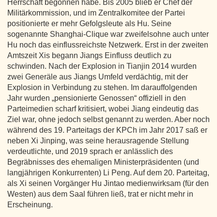
Herrschaft begonnen habe. Bis 2005 blieb er Chef der
Militärkommission, und im Zentralkomitee der Partei
positionierte er mehr Gefolgsleute als Hu. Seine
sogenannte Shanghai-Clique war zweifelsohne auch unter
Hu noch das einflussreichste Netzwerk. Erst in der zweiten
Amtszeit Xis begann Jiangs Einfluss deutlich zu
schwinden. Nach der Explosion in Tianjin 2014 wurden
zwei Generäle aus Jiangs Umfeld verdächtig, mit der
Explosion in Verbindung zu stehen. Im darauffolgenden
Jahr wurden „pensionierte Genossen“ offiziell in den
Parteimedien scharf kritisiert, wobei Jiang eindeutig das
Ziel war, ohne jedoch selbst genannt zu werden. Aber noch
während des 19. Parteitags der KPCh im Jahr 2017 saß er
neben Xi Jinping, was seine herausragende Stellung
verdeutlichte, und 2019 sprach er anlässlich des
Begräbnisses des ehemaligen Ministerpräsidenten (und
langjährigen Konkurrenten) Li Peng. Auf dem 20. Parteitag,
als Xi seinen Vorgänger Hu Jintao medienwirksam (für den
Westen) aus dem Saal führen ließ, trat er nicht mehr in
Erscheinung.