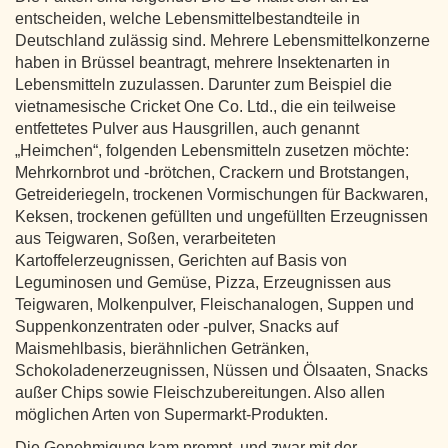
entscheiden, welche Lebensmittelbestandteile in
Deutschland zulässig sind. Mehrere Lebensmittelkonzerne
haben in Brüssel beantragt, mehrere Insektenarten in
Lebensmitteln zuzulassen. Darunter zum Beispiel die
vietnamesische Cricket One Co. Ltd., die ein teilweise
entfettetes Pulver aus Hausgrillen, auch genannt
„Heimchen“, folgenden Lebensmitteln zusetzen möchte:
Mehrkornbrot und -brötchen, Crackern und Brotstangen,
Getreideriegeln, trockenen Vormischungen für Backwaren,
Keksen, trockenen gefüllten und ungefüllten Erzeugnissen
aus Teigwaren, Soßen, verarbeiteten
Kartoffelerzeugnissen, Gerichten auf Basis von
Leguminosen und Gemüse, Pizza, Erzeugnissen aus
Teigwaren, Molkenpulver, Fleischanalogen, Suppen und
Suppenkonzentraten oder -pulver, Snacks auf
Maismehlbasis, bierähnlichen Getränken,
Schokoladenerzeugnissen, Nüssen und Ölsaaten, Snacks
außer Chips sowie Fleischzubereitungen. Also allen
möglichen Arten von Supermarkt-Produkten.
Die Genehmigung kam prompt, und zwar mit der