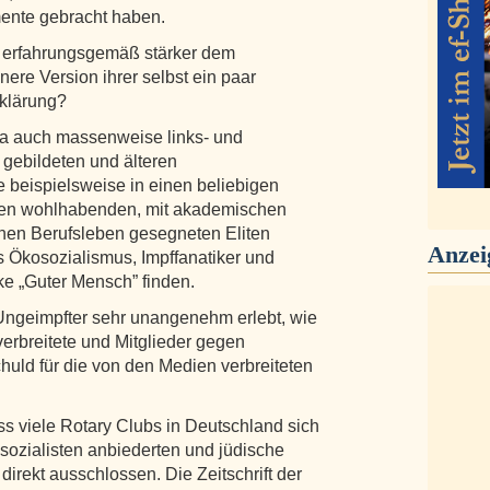
mente gebracht haben.
a erfahrungsgemäß stärker dem
nere Version ihrer selbst ein paar
rklärung?
t ja auch massenweise links- und
n gebildeten und älteren
 beispielsweise in einen beliebigen
 den wohlhabenden, mit akademischen
hen Berufsleben gesegneten Eliten
Anzei
Ökosozialismus, Impffanatiker und
e „Guter Mensch” finden.
 Ungeimpfter sehr unangenehm erlebt, wie
verbreitete und Mitglieder gegen
huld für die von den Medien verbreiteten
.
ss viele Rotary Clubs in Deutschland sich
ozialisten anbiederten und jüdische
direkt ausschlossen. Die Zeitschrift der