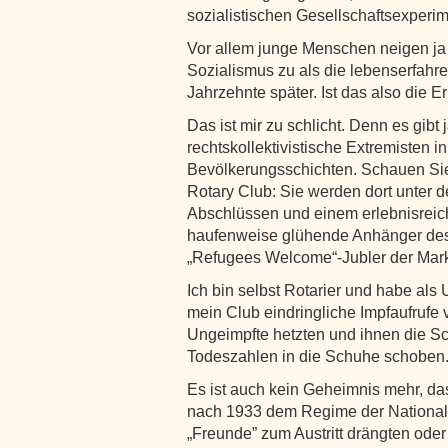
sozialistischen Gesellschaftsexperi
Vor allem junge Menschen neigen j
Sozialismus zu als die lebenserfahre
Jahrzehnte später. Ist das also die E
Das ist mir zu schlicht. Denn es gib
rechtskollektivistische Extremisten i
Bevölkerungsschichten. Schauen Sie
Rotary Club: Sie werden dort unter
Abschlüssen und einem erlebnisreic
haufenweise glühende Anhänger des 
„Refugees Welcome“-Jubler der Mark
Ich bin selbst Rotarier und habe als
mein Club eindringliche Impfaufrufe 
Ungeimpfte hetzten und ihnen die Sc
Todeszahlen in die Schuhe schoben
Es ist auch kein Geheimnis mehr, da
nach 1933 dem Regime der Nationals
„Freunde” zum Austritt drängten oder 