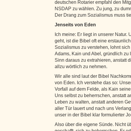
deutschen Rotarier empfahl den Mitg
NSDAP zu wählen. Zu jung, zu dumm 
Der Drang zum Sozialismus muss tief
Jenseits von Eden
Ich meine: Er liegt in unserer Natu
geht, ist die Bibel oft eine erstaunl
Sozialismus zu verstehen, lohnt sic
Adams, Kain und Abel, gründlich zu 
Sinn daraus zu extrahieren, anstatt 
allzu wörtlich zu nehmen.
Wir alle sind laut der Bibel Nachko
von Eden. Ich verstehe das so: Unse
Vorfall auf dem Felde, als Kain sein
Uns selbst zu beherrschen, anstatt 
Leben zu walten, anstatt anderen Ge
aller Tür lauert und nach uns Verlange
unser in der Bibel klar formulierter J
Also über die eigene Sünde. Nicht ü
geschafft, sich zu beherrschen. Er e