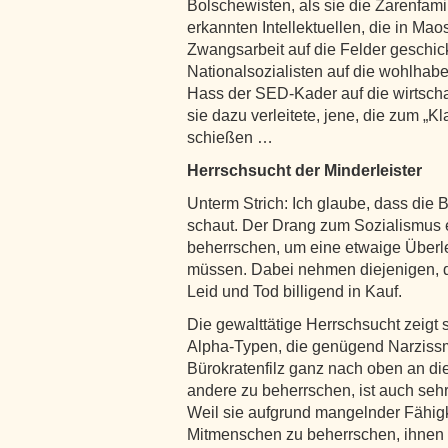
Bolschewisten, als sie die Zarenfamil
erkannten Intellektuellen, die in Mao
Zwangsarbeit auf die Felder geschic
Nationalsozialisten auf die wohlhab
Hass der SED-Kader auf die wirtschaft
sie dazu verleitete, jene, die zum „K
schießen …
Herrschsucht der Minderleister
Unterm Strich: Ich glaube, dass die 
schaut. Der Drang zum Sozialismus 
beherrschen, um eine etwaige Überle
müssen. Dabei nehmen diejenigen, d
Leid und Tod billigend in Kauf.
Die gewalttätige Herrschsucht zeigt 
Alpha-Typen, die genügend Narzissm
Bürokratenfilz ganz nach oben an d
andere zu beherrschen, ist auch sehr 
Weil sie aufgrund mangelnder Fähigke
Mitmenschen zu beherrschen, ihnen