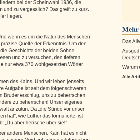
liedern bei der Scheinwahl 1936, die
und zu vergesslich? Das greift zu kurz.
er liegen.
Mehr 
r. Und wenn es um die Natur des Menschen
Das All
ich präzise Quelle der Erkenntnis. Um den
h die Geschichte der beiden Söhne
Ausgedr
lesen und zu versuchen, den tieferen
Deutsch
die nur etwa 370 wohlgesetzten Wörter
Warum di
Alle Art
mmen des Kains. Und wir leben jenseits
re Aufgabe ist seit dem folgenschweren
en Bruder erschlug, uns zu beherrschen.
andere zu beherrschen! Unser eigenes
walt anzutun. Da „die Sünde vor unser
n hat”, wie Luther das formulierte, ist
ob: „Du aber herrsche über sie!”
ber andere Menschen. Kain hat es nicht
rlag seinem Neid auf seinen erfolgreichen