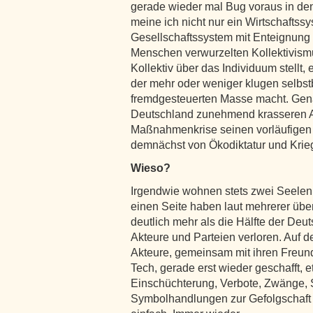
gerade wieder mal Bug voraus in den
meine ich nicht nur ein Wirtschaftssy
Gesellschaftssystem mit Enteignung 
Menschen verwurzelten Kollektivismus
Kollektiv über das Individuum stellt,
der mehr oder weniger klugen selbs
fremdgesteuerten Masse macht. Genau
Deutschland zunehmend krasseren A
Maßnahmenkrise seinen vorläufigen H
demnächst von Ökodiktatur und Krieg
Wieso?
Irgendwie wohnen stets zwei Seelen 
einen Seite haben laut mehrerer üb
deutlich mehr als die Hälfte der Deut
Akteure und Parteien verloren. Auf d
Akteure, gemeinsam mit ihren Freun
Tech, gerade erst wieder geschafft,
Einschüchterung, Verbote, Zwänge, S
Symbolhandlungen zur Gefolgschaft z