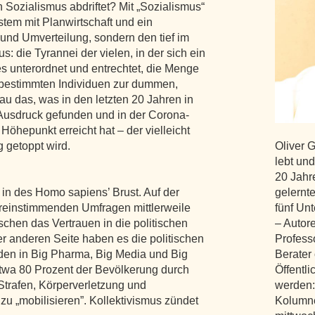
 Sozialismus abdriftet? Mit „Sozialismus“
stem mit Planwirtschaft und ein
und Umverteilung, sondern den tief im
: die Tyrannei der vielen, in der sich ein
 es unterordnet und entrechtet, die Menge
tbestimmten Individuen zur dummen,
 das, was in den letzten 20 Jahren in
usdruck gefunden und in der Corona-
öhepunkt erreicht hat – der vielleicht
 getoppt wird.
Oliver 
lebt und
20 Jahr
in des Homo sapiens’ Brust. Auf der
gelernte
ereinstimmenden Umfragen mittlerweile
fünf Un
schen das Vertrauen in die politischen
– Autore
er anderen Seite haben es die politischen
Profess
den in Big Pharma, Big Media und Big
Berater 
 etwa 80 Prozent der Bevölkerung durch
Öffentl
trafen, Körperverletzung und
werden:
u „mobilisieren”. Kollektivismus zündet
Kolumne