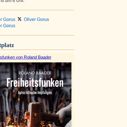
hs um 6 Uhr.
r Gorus
Oliver Gorus
r Gorus
platz
itsfunken von Roland Baader