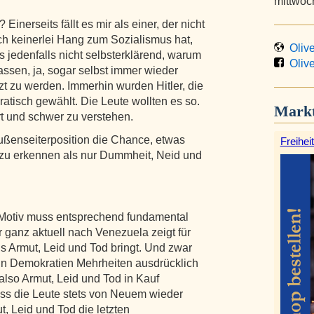
mittwoc
Einerseits fällt es mir als einer, der nicht
ch keinerlei Hang zum Sozialismus hat,
Olive
s jedenfalls nicht selbsterklärend, warum
Olive
ssen, ja, sogar selbst immer wieder
rzt zu werden. Immerhin wurden Hitler, die
tisch gewählt. Die Leute wollten es so.
Markt
rt und schwer zu verstehen.
Außenseiterposition die Chance, etwas
Freihe
zu erkennen als nur Dummheit, Neid und
as Motiv muss entsprechend fundamental
r ganz aktuell nach Venezuela zeigt für
us Armut, Leid und Tod bringt. Und zwar
n Demokratien Mehrheiten ausdrücklich
lso Armut, Leid und Tod in Kauf
ass die Leute stets von Neuem wieder
t, Leid und Tod die letzten