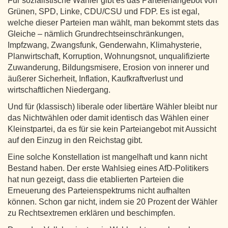
Für sozialistische Wähler gibt es das Parteienangebot von
Grünen, SPD, Linke, CDU/CSU und FDP. Es ist egal,
welche dieser Parteien man wählt, man bekommt stets das
Gleiche – nämlich Grundrechtseinschränkungen,
Impfzwang, Zwangsfunk, Genderwahn, Klimahysterie,
Planwirtschaft, Korruption, Wohnungsnot, unqualifizierte
Zuwanderung, Bildungsmisere, Erosion von innerer und
äußerer Sicherheit, Inflation, Kaufkraftverlust und
wirtschaftlichen Niedergang.
Und für (klassisch) liberale oder libertäre Wähler bleibt nur
das Nichtwählen oder damit identisch das Wählen einer
Kleinstpartei, da es für sie kein Parteiangebot mit Aussicht
auf den Einzug in den Reichstag gibt.
Eine solche Konstellation ist mangelhaft und kann nicht
Bestand haben. Der erste Wahlsieg eines AfD-Politikers
hat nun gezeigt, dass die etablierten Parteien die
Erneuerung des Parteienspektrums nicht aufhalten
können. Schon gar nicht, indem sie 20 Prozent der Wähler
zu Rechtsextremen erklären und beschimpfen.