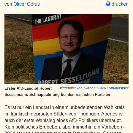
von
Oliver Gorus
drucken
Erster AfD-Landrat Robert
Bildquelle:
Tohuwabohu1976 / Shutterstock
Sesselmann: Schnappatmung bei den restlichen Parteien
Es ist nur ein Landrat in einem unbedeutenden Wahlkreis
im fränkisch geprägten Süden von Thüringen. Aber es ist
auch der erste Wahlsieg eines AfD-Politikers überhaupt.
Kein politisches Erdbeben, aber immerhin ein Vorbeben –