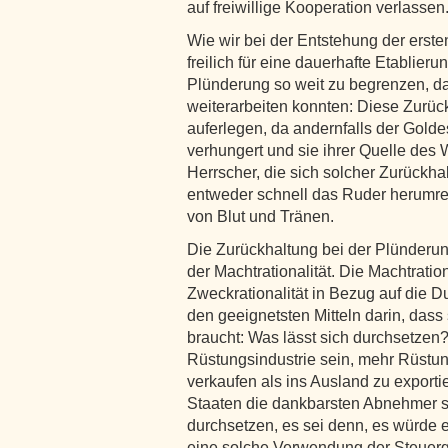
auf freiwillige Kooperation verlassen
Wie wir bei der Entstehung der erst
freilich für eine dauerhafte Etablier
Plünderung so weit zu begrenzen, d
weiterarbeiten konnten: Diese Zurüc
auferlegen, da andernfalls der Golde
verhungert und sie ihrer Quelle des
Herrscher, die sich solcher Zurückha
entweder schnell das Ruder herumreiß
von Blut und Tränen.
Die Zurückhaltung bei der Plünderung
der Machtrationalität. Die Machtratio
Zweckrationalität in Bezug auf die 
den geeignetsten Mitteln darin, dass
braucht: Was lässt sich durchsetzen
Rüstungsindustrie sein, mehr Rüstu
verkaufen als ins Ausland zu exporti
Staaten die dankbarsten Abnehmer sin
durchsetzen, es sei denn, es würde
eine solche Verwendung der Steuerge