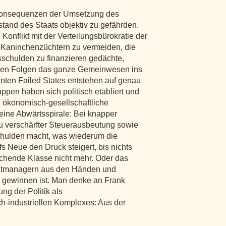
Konsequenzen der Umsetzung des
stand des Staats objektiv zu gefährden.
onflikt mit der Verteilungsbürokratie der
 Kaninchenzüchtern zu vermeiden, die
sschulden zu finanzieren gedächte,
chen Folgen das ganze Gemeinwesen ins
nten Failed States entstehen auf genau
ppen haben sich politisch etabliert und
e ökonomisch-gesellschaftliche
eine Abwärtsspirale: Bei knapper
zu verschärfter Steuerausbeutung sowie
chulden macht, was wiederum die
fs Neue den Druck steigert, bis nichts
rrschende Klasse nicht mehr. Oder das
litmanagern aus den Händen und
zu gewinnen ist. Man denke an Frank
ng der Politik als
ch-industriellen Komplexes: Aus der