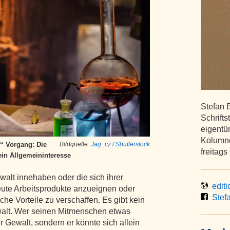
Stefan B
Schrifts
eigentüm
Kolumne
r“ Vorgang: Die
Bildquelle:
Jag_cz / Shutterstock
freitags
ein Allgemeininteresse
ewalt innehaben oder die sich ihrer
editi
Leute Arbeitsprodukte anzueignen oder
Stefa
he Vorteile zu verschaffen. Es gibt kein
ewalt. Wer seinen Mitmenschen etwas
r Gewalt, sondern er könnte sich allein