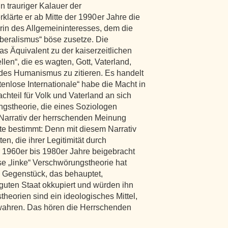
n trauriger Kalauer der
klärte er ab Mitte der 1990 er Jahre die
rin des Allgemeininteresses, dem die
iberalismus“ böse zusetze. Die
das Äquivalent zu der kaiserzeitlichen
en“, die es wagten, Gott, Vaterland,
 des Humanismus zu zitieren. Es handelt
atenlose Internationale“ habe die Macht in
hteil für Volk und Vaterland an sich
gstheorie, die eines Soziologen
s Narrativ der herrschenden Meinung
e bestimmt: Denn mit diesem Narrativ
en, die ihrer Legitimität durch
er 1960er bis 1980er Jahre beigebracht
se „linke“ Verschwörungstheorie hat
“ Gegenstück, das behauptet,
 guten Staat okkupiert und würden ihn
eorien sind ein ideologisches Mittel,
ewahren. Das hören die Herrschenden