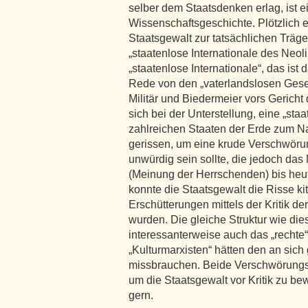
selber dem Staatsdenken erlag, ist ei
Wissenschaftsgeschichte. Plötzlich er
Staatsgewalt zur tatsächlichen Träge
„staatenlose Internationale des Neol
„staatenlose Internationale“, das ist 
Rede von den „vaterlandslosen Gesell
Militär und Biedermeier vors Gericht
sich bei der Unterstellung, eine „sta
zahlreichen Staaten der Erde zum Nac
gerissen, um eine krude Verschwörun
unwürdig sein sollte, die jedoch da
(Meinung der Herrschenden) bis heut
konnte die Staatsgewalt die Risse kitt
Erschütterungen mittels der Kritik d
wurden. Die gleiche Struktur wie die
interessanterweise auch das „rechte
„Kulturmarxisten“ hätten den an sich
missbrauchen. Beide Verschwörungsth
um die Staatsgewalt vor Kritik zu b
gern.