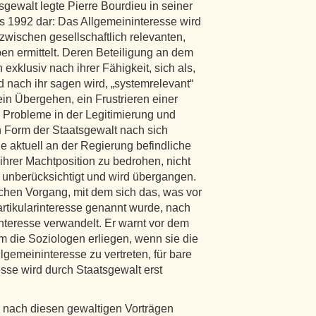
gewalt legte Pierre Bourdieu in seiner
is 1992 dar: Das Allgemeininteresse wird
wischen gesellschaftlich relevanten,
en ermittelt. Deren Beteiligung an dem
exklusiv nach ihrer Fähigkeit, sich als,
 nach ihr sagen wird, „systemrelevant“
ein Übergehen, ein Frustrieren einer
 Probleme in der Legitimierung und
 Form der Staatsgewalt nach sich
ie aktuell an der Regierung befindliche
ihrer Machtposition zu bedrohen, nicht
at unberücksichtigt und wird übergangen.
chen Vorgang, mit dem sich das, was vor
tikularinteresse genannt wurde, nach
nteresse verwandelt. Er warnt vor dem
m die Soziologen erliegen, wenn sie die
gemeininteresse zu vertreten, für bare
se wird durch Staatsgewalt erst
nach diesen gewaltigen Vorträgen