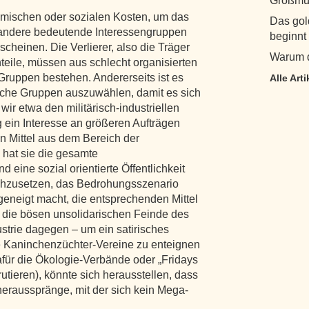
Großmut
omischen oder sozialen Kosten, um das
Das gol
r andere bedeutende Interessengruppen
beginnt
rscheinen. Die Verlierer, also die Träger
Warum d
teile, müssen aus schlecht organisierten
 Gruppen bestehen. Andererseits ist es
Alle Art
eiche Gruppen auszuwählen, damit es sich
ir etwa den militärisch-industriellen
ein Interesse an größeren Aufträgen
en Mittel aus dem Bereich der
hat sie die gesamte
d eine sozial orientierte Öffentlichkeit
rchzusetzen, das Bedrohungsszenario
 geneigt macht, die entsprechenden Mittel
n die bösen unsolidarischen Feinde des
trie dagegen – um ein satirisches
ie Kaninchenzüchter-Vereine zu enteignen
dafür die Ökologie-Verbände oder „Fridays
rutieren), könnte sich herausstellen, dass
erausspränge, mit der sich kein Mega-