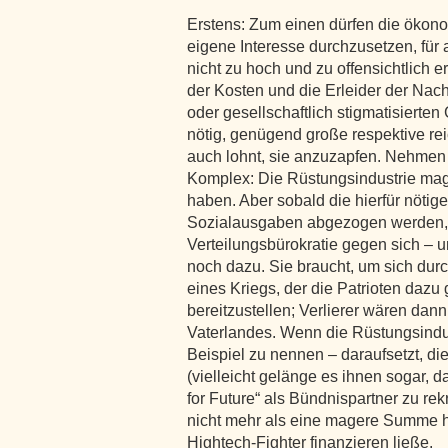
Erstens: Zum einen dürfen die ökon
eigene Interesse durchzusetzen, fü
nicht zu hoch und zu offensichtlich e
der Kosten und die Erleider der Nach
oder gesellschaftlich stigmatisierten
nötig, genügend große respektive r
auch lohnt, sie anzuzapfen. Nehmen w
Komplex: Die Rüstungsindustrie mag 
haben. Aber sobald die hierfür nötig
Sozialausgaben abgezogen werden, 
Verteilungsbürokratie gegen sich – un
noch dazu. Sie braucht, um sich du
eines Kriegs, der die Patrioten dazu
bereitzustellen; Verlierer wären dan
Vaterlandes. Wenn die Rüstungsindus
Beispiel zu nennen – daraufsetzt, d
(vielleicht gelänge es ihnen sogar, 
for Future“ als Bündnispartner zu rek
nicht mehr als eine magere Summe h
Hightech-Fighter finanzieren ließe.