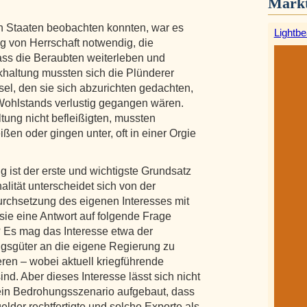
Markt
.
en Staaten beobachten konnten, war es
Lightb
ung von Herrschaft notwendig, die
ass die Beraubten weiterleben und
khaltung mussten sich die Plünderer
sel, den sie sich abzurichten gedachten,
 Wohlstands verlustig gegangen wären.
ltung nicht befleißigten, mussten
en oder gingen unter, oft in einer Orgie
 ist der erste und wichtigste Grundsatz
nalität unterscheidet sich von der
Durchsetzung des eigenen Interesses mit
 sie eine Antwort auf folgende Frage
? Es mag das Interesse etwa der
ngsgüter an die eigene Regierung zu
eren – wobei aktuell kriegführende
d. Aber dieses Interesse lässt sich nicht
 ein Bedrohungsszenario aufgebaut, dass
lder rechtfertigte und solche Exporte als