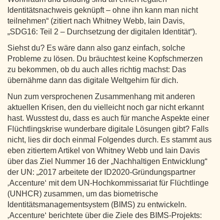
Identitätsnachweis geknüpft – ohne ihn kann man nicht
teilnehmen“ (zitiert nach Whitney Webb, Iain Davis,
„SDG16: Teil 2 – Durchsetzung der digitalen Identität“).
Siehst du? Es wäre dann also ganz einfach, solche
Probleme zu lösen. Du bräuchtest keine Kopfschmerzen
zu bekommen, ob du auch alles richtig machst: Das
übernähme dann das digitale Weltgehirn für dich.
Nun zum versprochenen Zusammenhang mit anderen
aktuellen Krisen, den du vielleicht noch gar nicht erkannt
hast. Wusstest du, dass es auch für manche Aspekte einer
Flüchtlingskrise wunderbare digitale Lösungen gibt? Falls
nicht, lies dir doch einmal Folgendes durch. Es stammt aus
eben zitiertem Artikel von Whitney Webb und Iain Davis
über das Ziel Nummer 16 der „Nachhaltigen Entwicklung“
der UN: „2017 arbeitete der ID2020-Gründungspartner
‚Accenture‘ mit dem UN-Hochkommissariat für Flüchtlinge
(UNHCR) zusammen, um das biometrische
Identitätsmanagementsystem (BIMS) zu entwickeln.
‚Accenture‘ berichtete über die Ziele des BIMS-Projekts: