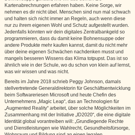
Kartenabrechnungen erfahren haben. Keine Sorge, wir
nehmen es dir nicht übel. Menschen sind nun mal schwach
und halten sich nicht immer an Regeln, auch wenn diese
nur zu ihrem eigenen Wohl und Schutz aufgestellt wurden.
Jedenfalls könnten wir dein digitales Zentralbankgeld so
programmieren, dass du damit keine Bohnensuppe oder
andere Produkte mehr kaufen kannst, damit du nicht mehr
über deine eigenen Schwächen nachdenken musst und
mangels besseren Wissens das Klima totpupst. Das ist so
ähnlich wie in der Schule, wo du schon von klein auf lernst,
was wir wissen und was nicht.
Bereits im Jahre 2018 schrieb Peggy Johnson, damals
stellvertretende Generaldirektorin für Geschäftsentwicklung
beim Softwareriesen Microsoft und heute Chefin des
Unternehmens „Magic Leap“, das an Technologien für
„Augmented Reality“ arbeitet, über solche Möglichkeiten im
Zusammenhang mit der Initiative „ID2020“, die eine digitale
Identität global vorantreiben will: „Grundlegende Rechte
und Dienstleistungen wie Wahlrecht, Gesundheitsfürsorge,
Wohnraum und Bildung sind an einen legalen