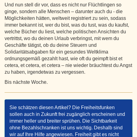
Und nun stell dir vor, dass es nicht nur Flüchtlingen so
ginge, sondern alle Menschen – darunter auch du - die
Möglichkeiten hätten, weltweit registriert zu sein, sodass
immer bekannt ist, wer du bist, was du tust, was du kaufst,
welche Bücher du liest, welche politischen Ansichten du
vertrittst, wo du deinen Urlaub verbringst, mit wem du
Geschäfte tätigst, ob du deine Steuern und
Solidaritätsabgaben für ein gesundes Weltklima
ordnungsgemäß gezahlt hast, wie oft du geimpft bist et
cetera, et cetera, et cetera – nie wieder bräuchtest du Angst
zu haben, irgendetwas zu vergessen.
Bis nächste Woche.
Sie schätzen diesen Artikel? Die Freiheitsfunken
sollen auch in Zukunft frei zugänglich erscheinen und
immer heller und breiter sprühen. Die Sichtbarkeit
ohne Bezahlschranken ist uns wichtig. Deshalb sind
wir auf Ihre Hilfe angewiesen. Freiheit gibt es nicht