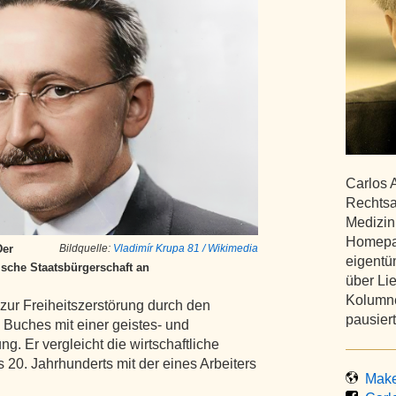
Carlos 
Rechtsa
Medizin
Homepag
Der
Bildquelle:
Vladimír Krupa 81 / Wikimedia
eigentüm
ische Staatsbürgerschaft an
über Li
Kolumne
ur Freiheitszerstörung durch den
pausiert
 Buches mit einer geistes- und
ng. Er vergleicht die wirtschaftliche
s 20. Jahrhunderts mit der eines Arbeiters
Make 