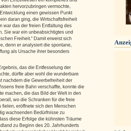
sakten hervorzubringen vermochte,
se Entwicklung einen gewissen Punkt
in daran ging, die Wirtschaftsfreiheit
 war das der freien Entfaltung des
n. Sie war ein unbeabsichtigtes und
schen Freiheit.“ Damit erweist sich
Anzei
e, denn er analysiert die spontane,
fung als Ursache ihrer besonders
 Ergebnis, das die Entfesselung der
rachte, dürfte aber wohl die wunderbare
rst nachdem die Gewerbefreiheit der
ens freie Bahn verschaffte, konnte die
tte machen, die das Bild der Welt in den
erall, wo die Schranken für die freie
fielen, eröffnete sich den Menschen
ndig wachsenden Bedürfnisse zu
 dass diese Erfolge die kühnsten Träume
endland zu Beginn des 20. Jahrhunderts