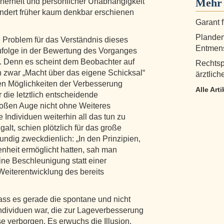
Mehr 
cherheit und persönlicher Unabhängigkeit
undert früher kaum denkbar erschienen
Garant 
Plandem
e Problem für das Verständnis dieses
Entmen
ufolge in der Bewertung des Vorganges
n. Denn es scheint dem Beobachter auf
Rechtspr
 zwar „Macht über das eigene Schicksal“
ärztlich
en Möglichkeiten der Verbesserung
Alle Art
 die letztlich entscheidende
loßen Auge nicht ohne Weiteres
 Individuen weiterhin all das tun zu
galt, schien plötzlich für das große
ndig zweckdienlich: „In den Prinzipien,
genheit ermöglicht hatten, sah man
eine Beschleunigung statt einer
Weiterentwicklung des bereits
ass es gerade die spontane und nicht
Individuen war, die zur Lageverbesserung
yse verborgen. Es erwuchs die Illusion,