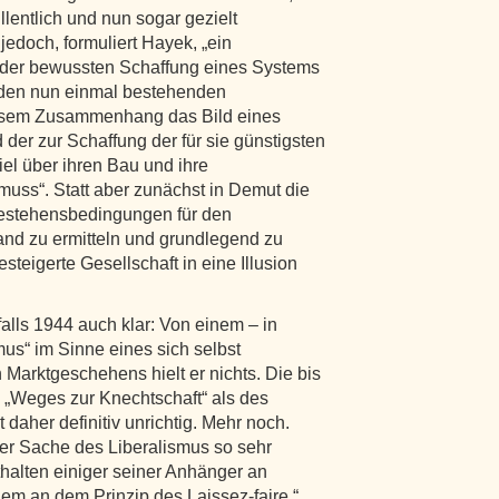
llentlich und nun sogar gezielt
jedoch, formuliert Hayek, „ein
 der bewussten Schaffung eines Systems
 den nun einmal bestehenden
iesem Zusammenhang das Bild eines
d der zur Schaffung der für sie günstigsten
l über ihren Bau und ihre
uss“. Statt aber zunächst in Demut die
estehensbedingungen für den
tand zu ermitteln und grundlegend zu
teigerte Gesellschaft in eine Illusion
falls 1944 auch klar: Von einem – in
mus“ im Sinne eines sich selbst
 Marktgeschehens hielt er nichts. Die bis
s „Weges zur Knechtschaft“ als des
daher definitiv unrichtig. Mehr noch.
der Sache des Liberalismus so sehr
halten einiger seiner Anhänger an
em an dem Prinzip des Laissez-faire.“