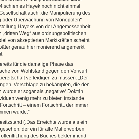
4 schien es Hayek noch nicht einmal
Gesellschaft auch „die Manipulierung des
g oder Überwachung von Monopolen“
orstellung Hayeks von der Angemessenheit
n „dritten Weg“ aus ordnungspolitischen
el von akzeptierten Marktkräften scheint
 später genau hier monierend angemerkt
f.
ereits für die damalige Phase das
rsache von Wohlstand gegen den Vorwurf
ereitschaft verteidigen zu müssen: „Der
ungen, Vorschläge zu bekämpfen, die den
ich wurde er sogar als ‚negative‘ Doktrin
ividuen wenig mehr zu bieten imstande
ortschritt – einem Fortschritt, der immer
ommen wurde.“
itzstand („Das Erreichte wurde als ein
ngesehen, der ein für alle Mal erworben
veröffentlichung des Buches beklemmend