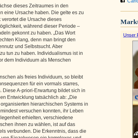
Carlo
chse dieses Zeitraumes in den
n eine Ursache haben. Die gelte es zu
verortet die Ursache dieses
Markt
öglichkeit, während dieser Periode –
handeln gekonnt zu haben. „Das Wort
Unser 
lechten Klang, denn man bringt den
nnutz und Selbstsucht. Aber
zu tun zu haben. Individualismus ist in
or dem Individuum als Menschen
schen als freies Individuum, so bleibt
nsequenzen für ein vormals starres,
. Diese A-priori-Erwartung bildet sich in
en Entwicklung tatsächlich ab: „Die
organisierten hierarchischen Systems in
umindest versuchen konnten, ihr Leben
elegenheit erhielten, verschiedene
chen ihnen zu wählen, ist auf das
ls verbunden. Die Erkenntnis, dass die
g von Einzelwesen ein komplexes und