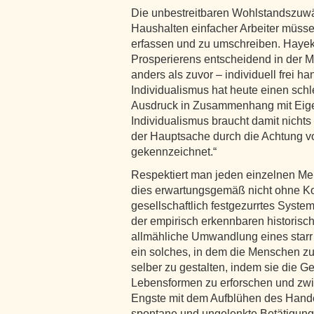
Die unbestreitbaren Wohlstandszuwä
Haushalten einfacher Arbeiter müsse
erfassen und zu umschreiben. Hayek 
Prosperierens entscheidend in der M
anders als zuvor – individuell frei 
Individualismus hat heute einen sch
Ausdruck in Zusammenhang mit Eige
Individualismus braucht damit nichts 
der Hauptsache durch die Achtung v
gekennzeichnet.“
Respektiert man jeden einzelnen Men
dies erwartungsgemäß nicht ohne Ko
gesellschaftlich festgezurrtes System
der empirisch erkennbaren historisch
allmähliche Umwandlung eines starr 
ein solches, in dem die Menschen z
selber zu gestalten, indem sie die G
Lebensformen zu erforschen und zwis
Engste mit dem Aufblühen des Hande
spontane und ungelenkte Betätigun