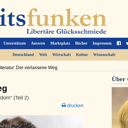
Unterstützen
Autoren
Marktplatz
Bücher
Impressum
Deutschland
Welt
Wirtschaft
Kultur
Wissenschaft
iteratur: Der verlassene Weg
Über
eg
dom“ (Teil 2)
drucken