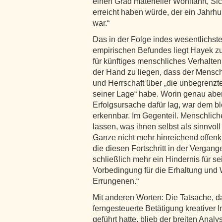
einen Grad materieller Wohlfahrt, Si
erreicht haben würde, der ein Jahrh
war.“
Das in der Folge indes wesentlichst
empirischen Befundes liegt Hayek z
für künftiges menschliches Verhalte
der Hand zu liegen, dass der Mensch
und Herrschaft über „die unbegrenzt
seiner Lage“ habe. Worin genau aber
Erfolgsursache dafür lag, war dem b
erkennbar. Im Gegenteil. Menschliche
lassen, was ihnen selbst als sinnvoll 
Ganze nicht mehr hinreichend offenku
die diesen Fortschritt in der Vergan
schließlich mehr ein Hindernis für s
Vorbedingung für die Erhaltung und 
Errungenen.“
Mit anderen Worten: Die Tatsache, d
ferngesteuerte Betätigung kreativer 
geführt hatte, blieb der breiten Anal