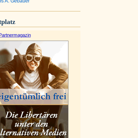
s A. Gebauer
platz
Partnermagazin