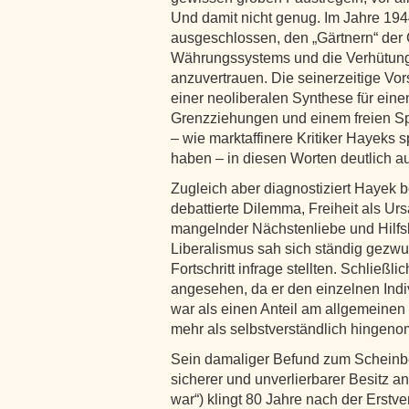
Und damit nicht genug. Im Jahre 194
ausgeschlossen, den „Gärtnern“ der 
Währungssystems und die Verhütun
anzuvertrauen. Die seinerzeitige V
einer neoliberalen Synthese für eine
Grenzziehungen und einem freien Spi
– wie marktaffinere Kritiker Hayeks
haben – in diesen Worten deutlich au
Zugleich aber diagnostiziert Hayek b
debattierte Dilemma, Freiheit als U
mangelnder Nächstenliebe und Hilfsb
Liberalismus sah sich ständig gezw
Fortschritt infrage stellten. Schließl
angesehen, da er den einzelnen Ind
war als einen Anteil am allgemeinen F
mehr als selbstverständlich hingen
Sein damaliger Befund zum Scheinbes
sicherer und unverlierbarer Besitz a
war“) klingt 80 Jahre nach der Erst