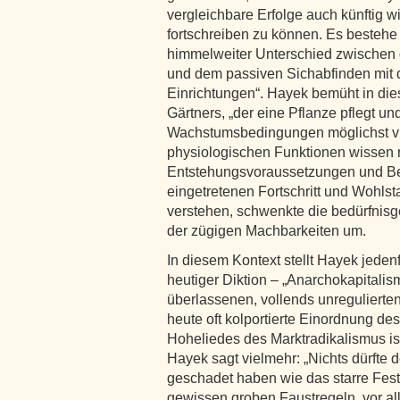
vergleichbare Erfolge auch künftig wi
fortschreiben zu können. Es bestehe 
himmelweiter Unterschied zwischen
und dem passiven Sichabfinden mit
Einrichtungen“. Hayek bemüht in d
Gärtners, „der eine Pflanze pflegt un
Wachstumsbedingungen möglichst vie
physiologischen Funktionen wissen m
Entstehungsvoraussetzungen und B
eingetretenen Fortschritt und Wohls
verstehen, schwenkte die bedürfnisges
der zügigen Machbarkeiten um.
In diesem Kontext stellt Hayek jeden
heutiger Diktion – „Anarchokapitalis
überlassenen, vollends unregulierten
heute oft kolportierte Einordnung de
Hoheliedes des Marktradikalismus ist 
Hayek sagt vielmehr: „Nichts dürfte 
geschadet haben wie das starre Fest
gewissen groben Faustregeln, vor all