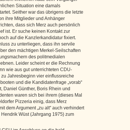
lichen Situation eine damals
artet. Seither war das übrigens die letzte
on ihre Mitglieder und Anhänger
richten, dass sich Merz auch persönlich
ef ist. Er suche keinen Kontakt zur
och auf die Kanzlerkandidatur fixiert.
luss zu unterliegen, dass ihn servile
ber den mächtigen Merkel-Seilschaften
nungsmachern des politmedialen
bnen. Leider scheint er die Rechnung
nn wie aus gut unterrichteten CDU-
h zu Jahresbeginn vier einflussreiche
booten und die Kandidatenfrage „vorab“
, Daniel Günther, Boris Rhein und
identen waren sich bei ihrem (dieses Mal
ldorfer Pizzeria einig, dass Merz
it dem Argument „zu alt“ auch verhindert
l Hendrik Wüst (Jahrgang 1975) zum