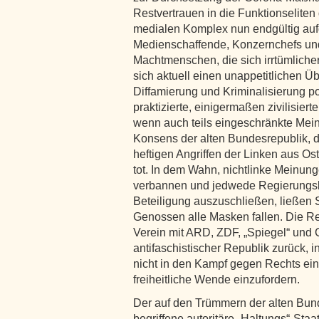
Restvertrauen in die Funktionseliten
medialen Komplex nun endgültig aufge
Medienschaffende, Konzernchefs und 
Machtmenschen, die sich irrtümlicher
sich aktuell einen unappetitlichen 
Diffamierung und Kriminalisierung po
praktizierte, einigermaßen zivilisier
wenn auch teils eingeschränkte Meinu
Konsens der alten Bundesrepublik, d
heftigen Angriffen der Linken aus Os
tot. In dem Wahn, nichtlinke Meinun
verbannen und jedwede Regierungsbi
Beteiligung auszuschließen, ließen 
Genossen alle Masken fallen. Die Re
Verein mit ARD, ZDF, „Spiegel“ und 
antifaschistischer Republik zurück, i
nicht in den Kampf gegen Rechts einr
freiheitliche Wende einzufordern.
Der auf den Trümmern der alten Bun
begriffene autoritäre „Haltungs“-Staat 