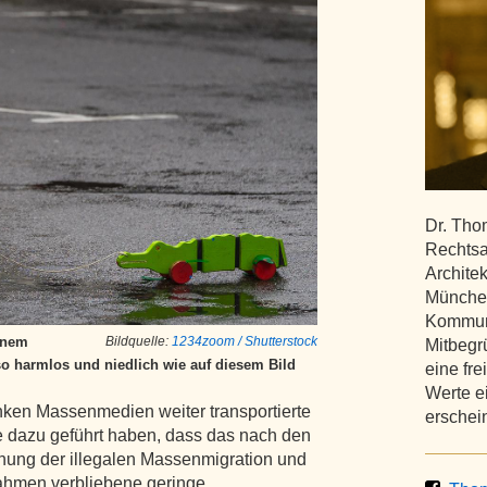
Dr. Tho
Rechtsa
Archite
München
Kommuna
inem
Bildquelle:
1234zoom / Shutterstock
Mitbegrü
 so harmlos und niedlich wie auf diesem Bild
eine fre
Werte e
inken Massenmedien weiter transportierte
erschein
e dazu geführt haben, dass das nach den
hung der illegalen Massenmigration und
hmen verbliebene geringe