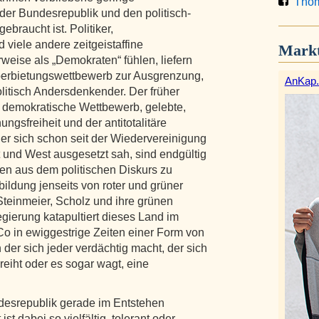
Thom
 der Bundesrepublik und den politisch-
braucht ist. Politiker,
viele andere zeitgeistaffine
Markt
weise als „Demokraten“ fühlen, liefern
Überbietungswettbewerb zur Ausgrenzung,
AnKap.
litisch Andersdenkender. Der früher
te demokratische Wettbewerb, gelebte,
ngsfreiheit und der antitotalitäre
er sich schon seit der Wiedervereinigung
t und West ausgesetzt sah, sind endgültig
gen aus dem politischen Diskurs zu
ldung jenseits von roter und grüner
Steinmeier, Scholz und ihre grünen
gierung katapultiert dieses Land im
Co in ewiggestrige Zeiten einer Form von
n der sich jeder verdächtig macht, der sich
eiht oder es sogar wagt, eine
desrepublik gerade im Entstehen
ist dabei so vielfältig, tolerant oder