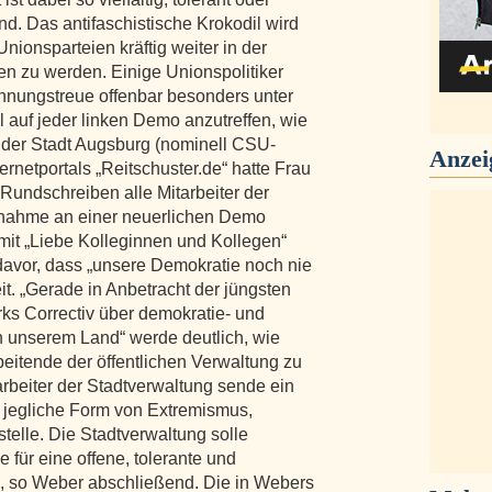
d. Das antifaschistische Krokodil wird
nionsparteien kräftig weiter in der
sen zu werden. Einige Unionspolitiker
innungstreue offenbar besonders unter
l auf jeder linken Demo anzutreffen, wie
 der Stadt Augsburg (nominell CSU-
Anzei
ernetportals „Reitschuster.de“ hatte Frau
undschreiben alle Mitarbeiter der
lnahme an einer neuerlichen Demo
mit „Liebe Kolleginnen und Kollegen“
davor, dass „unsere Demokratie noch nie
it. „Gerade in Anbetracht der jüngsten
s Correctiv über demokratie- und
 unserem Land“ werde deutlich, wie
rbeitende der öffentlichen Verwaltung zu
arbeiter der Stadtverwaltung sende ein
 jegliche Form von Extremismus,
telle. Die Stadtverwaltung solle
 für eine offene, tolerante und
e, so Weber abschließend. Die in Webers