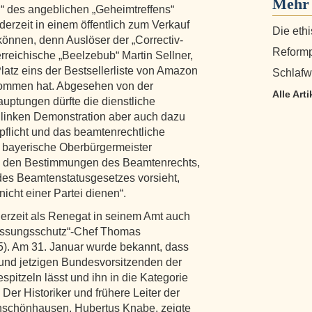
Mehr 
 des angeblichen „Geheimtreffens“
erzeit in einem öffentlich zum Verkauf
Die eth
önnen, denn Auslöser der „Correctiv-
Reformp
rreichische „Beelzebub“ Martin Sellner,
atz eins der Bestsellerliste von Amazon
Schlafw
klommen hat. Abgesehen von der
Alle Art
ptungen dürfte die dienstliche
 linken Demonstration aber auch dazu
spflicht und das beamtenrechtliche
 bayerische Oberbürgermeister
e, den Bestimmungen des Beamtenrechts,
des Beamtenstatusgesetzes vorsieht,
nicht einer Partei dienen“.
derzeit als Renegat in seinem Amt auch
fassungsschutz“-Chef Thomas
). Am 31. Januar wurde bekannt, dass
nd jetzigen Bundesvorsitzenden der
itzeln lässt und ihn in die Kategorie
Der Historiker und frühere Leiter der
nschönhausen, Hubertus Knabe, zeigte