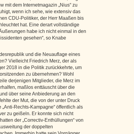
ew mit dem Internetmagazin „Nius“ zu
ruhigt, wenn ich sehe, wie extensiv das
nen CDU-Politiker, der Herr Maaßen bis
leuchtet hat. Eine derart vollständige
d Äußerungen habe ich nicht einmal in den
issidenten gesehen“, so Knabe
desrepublik und die Neuauflage eines
n? Vielleicht Friedrich Merz, der als
er 2018 in die Politik zurückkehrte, um
-Vorsitzenden zu übernehmen? Wohl
le derjenigen Mitglieder, die Merz im
alfen, maßlos enttäuscht über die
und über seine Anbiederung an den
ehlte der Mut, die von der unter Druck
 „Anti-Rechts-Kampagne“ öffentlich als
 zu geißeln. Er konnte sich nicht
hatten der „Correctiv-Enthüllungen“ von
Ausweitung der doppelten
chen. Immerhin hatte sein Vorgänger