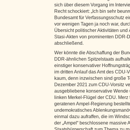
sich über diesem Vorgang im Intervi
Recht schockiert: „Ich bin sehr beun
Bundesamt für Verfassungsschutz ei
vor wenigen Tagen ja noch war, durch
Übersicht politischer Aktivitäten un
Stasi-Akten von prominenten DDR-D
abschließend.
Wer könnte die Abschaffung der Bun
DDR-ähnlichen Spitzelstaats aufhalte
einstiger konservativer Hoffnungsträg
im dritten Anlauf das Amt des CDU
kaum, denn inzwischen sind große Tei
Dezember 2021 zum CDU-Vorsitz verh
ausgebliebene konservative Wende 
linken Merkel-Flügel der CDU. Merz f
geratenen Ampel-Regierung bestellte
undemokratisches Ablenkungsmanöver
einmal dazu aufraffen, die im Windsc
der „Ampel“ beschlossene massive 
Staatsbürgerschaft zum Thema zu ma