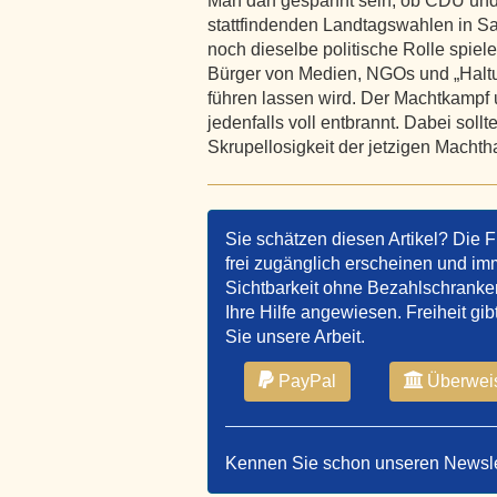
Man darf gespannt sein, ob CDU und
stattfindenden Landtagswahlen in 
noch dieselbe politische Rolle spiele
Bürger von Medien, NGOs und „Haltung
führen lassen wird. Der Machtkampf 
jedenfalls voll entbrannt. Dabei sol
Skrupellosigkeit der jetzigen Ma
Sie schätzen diesen Artikel? Die F
frei zugänglich erscheinen und imm
Sichtbarkeit ohne Bezahlschranken 
Ihre Hilfe angewiesen. Freiheit gib
Sie unsere Arbeit.
PayPal
Überwei
Kennen Sie schon unseren Newsl