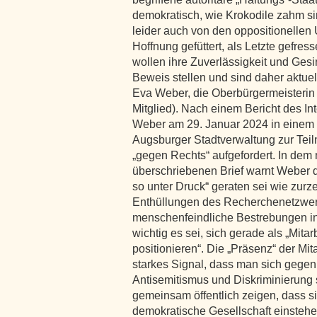
demokratisch, wie Krokodile zahm sin
leider auch von den oppositionellen U
Hoffnung gefüttert, als Letzte gefres
wollen ihre Zuverlässigkeit und Ges
Beweis stellen und sind daher aktuel
Eva Weber, die Oberbürgermeisterin
Mitglied). Nach einem Bericht des Int
Weber am 29. Januar 2024 in einem R
Augsburger Stadtverwaltung zur Tei
„gegen Rechts“ aufgefordert. In dem 
überschriebenen Brief warnt Weber 
so unter Druck“ geraten sei wie zurze
Enthüllungen des Recherchenetzwerk
menschenfeindliche Bestrebungen in
wichtig es sei, sich gerade als „Mita
positionieren“. Die „Präsenz“ der Mit
starkes Signal, dass man sich gegen
Antisemitismus und Diskriminierung s
gemeinsam öffentlich zeigen, dass sie
demokratische Gesellschaft einsteh