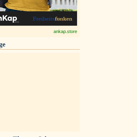
ankap.store
ge