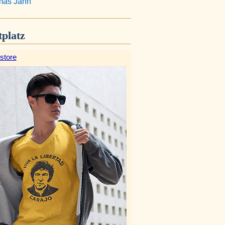
as Jahn
platz
store