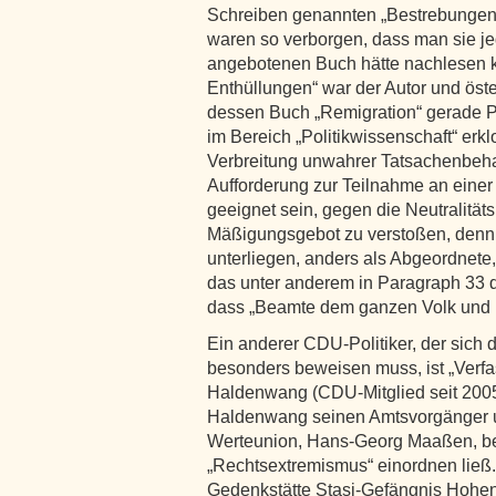
Schreiben genannten „Bestrebungen“
waren so verborgen, dass man sie jed
angebotenen Buch hätte nachlesen k
Enthüllungen“ war der Autor und öste
dessen Buch „Remigration“ gerade Pl
im Bereich „Politikwissenschaft“ er
Verbreitung unwahrer Tatsachenbehau
Aufforderung zur Teilnahme an einer
geeignet sein, gegen die Neutralität
Mäßigungsgebot zu verstoßen, denn
unterliegen, anders als Abgeordnet
das unter anderem in Paragraph 33 
dass „Beamte dem ganzen Volk und 
Ein anderer CDU-Politiker, der sich 
besonders beweisen muss, ist „Ver
Haldenwang (CDU-Mitglied seit 2005
Haldenwang seinen Amtsvorgänger u
Werteunion, Hans-Georg Maaßen, besp
„Rechtsextremismus“ einordnen ließ. 
Gedenkstätte Stasi-Gefängnis Hohe