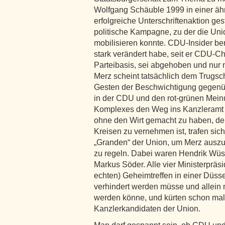
Wolfgang Schäuble 1999 in einer ähn
erfolgreiche Unterschriftenaktion gest
politische Kampagne, zu der die Uni
mobilisieren konnte. CDU-Insider be
stark verändert habe, seit er CDU-Ch
Parteibasis, sei abgehoben und nur n
Merz scheint tatsächlich dem Trugsch
Gesten der Beschwichtigung gegenü
in der CDU und den rot-grünen Mei
Komplexes den Weg ins Kanzleramt e
ohne den Wirt gemacht zu haben, de
Kreisen zu vernehmen ist, trafen sic
„Granden“ der Union, um Merz auszu
zu regeln. Dabei waren Hendrik Wüst
Markus Söder. Alle vier Ministerpräs
echten) Geheimtreffen in einer Düsse
verhindert werden müsse und allein m
werden könne, und kürten schon ma
Kanzlerkandidaten der Union.