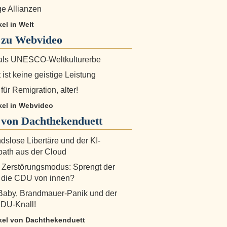
ge Allianzen
kel in Welt
 zu
Webvideo
 als UNESCO-Weltkulturerbe
 ist keine geistige Leistung
 für Remigration, alter!
ikel in Webvideo
von Dachthekenduett
dslose Libertäre und der KI-
ath aus der Cloud
 Zerstörungsmodus: Sprengt der
 die CDU von innen?
aby, Brandmauer-Panik und der
DU-Knall!
ikel von Dachthekenduett