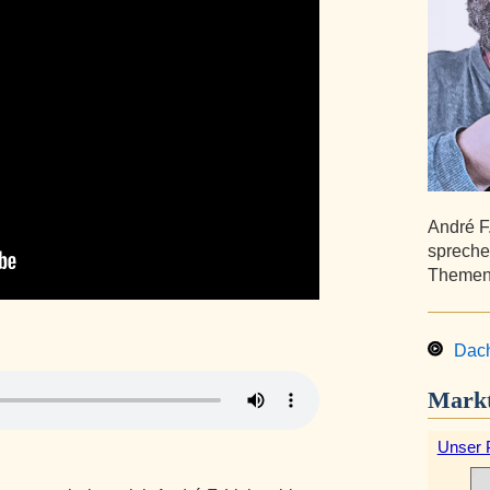
André F
spreche
Themen 
Dach
Markt
Unser 