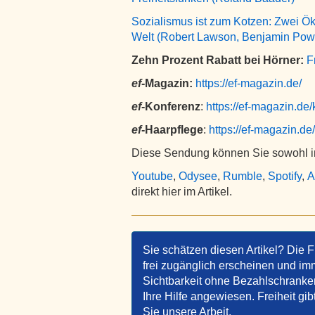
Sozialismus ist zum Kotzen: Zwei Ök
Welt (Robert Lawson, Benjamin Powe
Zehn Prozent Rabatt bei Hörner:
F
ef
-Magazin:
https://ef-magazin.de/
ef
-Konferenz
:
https://ef-magazin.de/
ef
-Haarpflege
:
https://ef-magazin.de
Diese Sendung können Sie sowohl in
Youtube
,
Odysee
,
Rumble
,
Spotify
,
A
direkt hier im Artikel.
Sie schätzen diesen Artikel? Die F
frei zugänglich erscheinen und imm
Sichtbarkeit ohne Bezahlschranken 
Ihre Hilfe angewiesen. Freiheit gib
Sie unsere Arbeit.