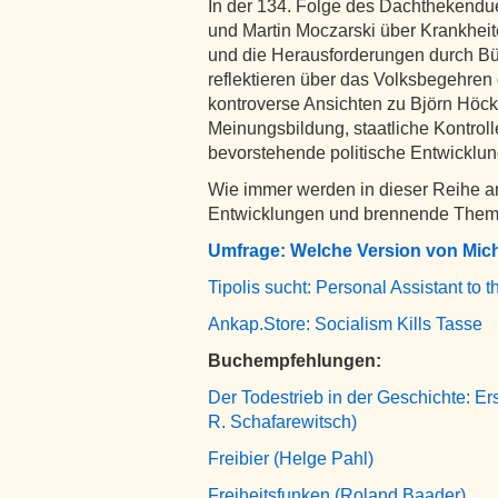
In der 134. Folge des Dachthekenduet
und Martin Moczarski über Krankheite
und die Herausforderungen durch Büro
reflektieren über das Volksbegehren
kontroverse Ansichten zu Björn Höcke
Meinungsbildung, staatliche Kontroll
bevorstehende politische Entwicklu
Wie immer werden in dieser Reihe an
Entwicklungen und brennende Theme
Umfrage: Welche Version von Mic
Tipolis sucht: Personal Assistant to
Ankap.Store: Socialism Kills Tasse
Buchempfehlungen:
Der Todestrieb in der Geschichte: E
R. Schafarewitsch)
Freibier (Helge Pahl)
Freiheitsfunken (Roland Baader)