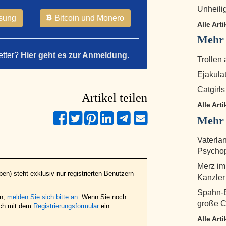
Unheili
sung
Bitcoin und Monero
Alle Arti
Mehr
etter?
Hier geht es zur Anmeldung.
Trollen
Ejakulat
Catgirls
Artikel teilen
Alle Art
Mehr 
Vaterlan
Psychop
Merz im
en) steht exklusiv nur registrierten Benutzern
Kanzler
Spahn-B
en,
melden Sie sich bitte an
. Wenn Sie noch
große C
ich mit dem
Registrierungsformular
ein
Alle Art