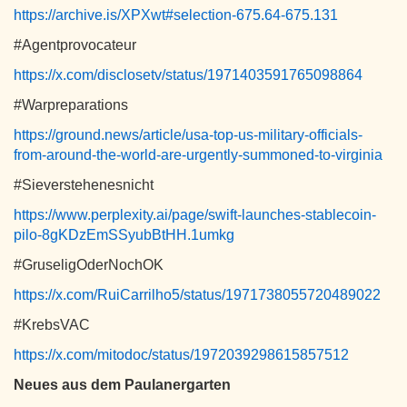
https://archive.is/XPXwt#selection-675.64-675.131
#Agentprovocateur
https://x.com/disclosetv/status/1971403591765098864
#Warpreparations
https://ground.news/article/usa-top-us-military-officials-
from-around-the-world-are-urgently-summoned-to-virginia
#Sieverstehenesnicht
https://www.perplexity.ai/page/swift-launches-stablecoin-
pilo-8gKDzEmSSyubBtHH.1umkg
#GruseligOderNochOK
https://x.com/RuiCarrilho5/status/1971738055720489022
#KrebsVAC
https://x.com/mitodoc/status/1972039298615857512
Neues aus dem Paulanergarten