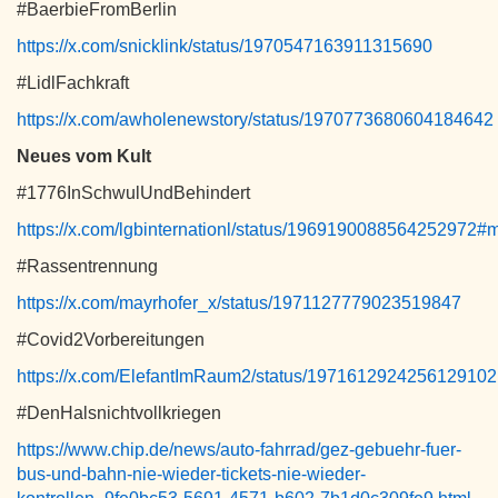
#BaerbieFromBerlin
https://x.com/snicklink/status/1970547163911315690
#LidlFachkraft
https://x.com/awholenewstory/status/1970773680604184642
Neues vom Kult
#1776InSchwulUndBehindert
https://x.com/lgbinternationl/status/1969190088564252972#
#Rassentrennung
https://x.com/mayrhofer_x/status/1971127779023519847
#Covid2Vorbereitungen
https://x.com/ElefantImRaum2/status/1971612924256129102
#DenHalsnichtvollkriegen
https://www.chip.de/news/auto-fahrrad/gez-gebuehr-fuer-
bus-und-bahn-nie-wieder-tickets-nie-wieder-