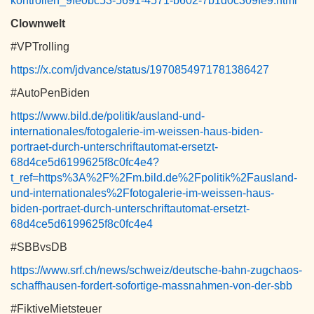
kontrollen_9fe0bc53-5691-4571-b602-7b1d0c309fe9.html
Clownwelt
#VPTrolling
https://x.com/jdvance/status/1970854971781386427
#AutoPenBiden
https://www.bild.de/politik/ausland-und-
internationales/fotogalerie-im-weissen-haus-biden-
portraet-durch-unterschriftautomat-ersetzt-
68d4ce5d6199625f8c0fc4e4?
t_ref=https%3A%2F%2Fm.bild.de%2Fpolitik%2Fausland-
und-internationales%2Ffotogalerie-im-weissen-haus-
biden-portraet-durch-unterschriftautomat-ersetzt-
68d4ce5d6199625f8c0fc4e4
#SBBvsDB
https://www.srf.ch/news/schweiz/deutsche-bahn-zugchaos-
schaffhausen-fordert-sofortige-massnahmen-von-der-sbb
#FiktiveMietsteuer