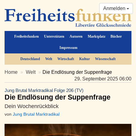
Anmelden
Freiheitsfunken
Unterstützen
Autoren
Marktplatz
Bücher
Impressum
Deutschland
Welt
Wirtschaft
Kultur
Wissenschaft
Home
Welt
Die Endlösung der Suppenfrage
29. September 2025 06:00
Jung Brutal Marktradikal Folge 206 (TV)
Die Endlösung der Suppenfrage
Dein Wochenrückblick
von
Jung Brutal Marktradikal