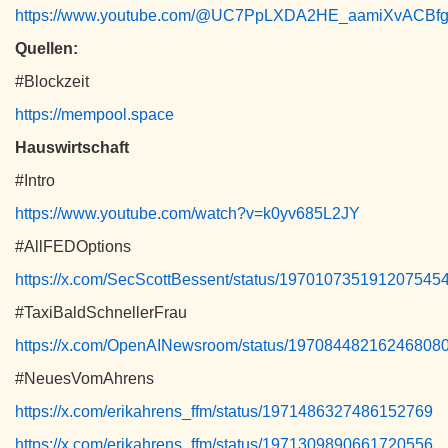
https://www.youtube.com/@UC7PpLXDA2HE_aamiXvACBf
Quellen:
#Blockzeit
https://mempool.space
Hauswirtschaft
#Intro
https://www.youtube.com/watch?v=k0yv685L2JY
#AllFEDOptions
https://x.com/SecScottBessent/status/197010735191207545
#TaxiBaldSchnellerFrau
https://x.com/OpenAINewsroom/status/19708448216246808
#NeuesVomAhrens
https://x.com/erikahrens_ffm/status/1971486327486152769
https://x.com/erikahrens_ffm/status/1971309890661720556