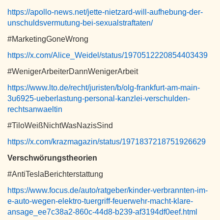
https://apollo-news.net/jette-nietzard-will-aufhebung-der-
unschuldsvermutung-bei-sexualstraftaten/
#MarketingGoneWrong
https://x.com/Alice_Weidel/status/1970512220854403439
#WenigerArbeiterDannWenigerArbeit
https://www.lto.de/recht/juristen/b/olg-frankfurt-am-main-
3u6925-ueberlastung-personal-kanzlei-verschulden-
rechtsanwaeltin
#TiloWeißNichtWasNazisSind
https://x.com/krazmagazin/status/1971837218751926629
Verschwörungstheorien
#AntiTeslaBerichterstattung
https://www.focus.de/auto/ratgeber/kinder-verbrannten-im-
e-auto-wegen-elektro-tuergriff-feuerwehr-macht-klare-
ansage_ee7c38a2-860c-44d8-b239-af3194df0eef.html