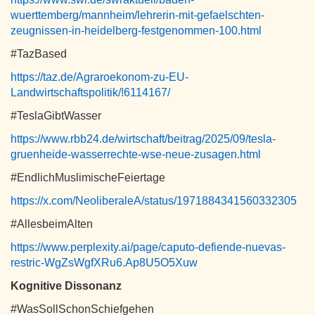
wuerttemberg/mannheim/lehrerin-mit-gefaelschten-
zeugnissen-in-heidelberg-festgenommen-100.html
#TazBased
https://taz.de/Agraroekonom-zu-EU-
Landwirtschaftspolitik/!6114167/
#TeslaGibtWasser
https://www.rbb24.de/wirtschaft/beitrag/2025/09/tesla-
gruenheide-wasserrechte-wse-neue-zusagen.html
#EndlichMuslimischeFeiertage
https://x.com/NeoliberaleA/status/1971884341560332305
#AllesbeimAlten
https://www.perplexity.ai/page/caputo-defiende-nuevas-
restric-WgZsWgfXRu6.Ap8U5O5Xuw
Kognitive Dissonanz
#WasSollSchonSchiefgehen