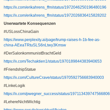
https://x.com/erikahrens_ffm/status/1972046250196480196
https://x.com/erikahrens_ffm/status/1972026836415828202
Unerwartete Konsequenzen
#USLossChinaGain
https://www.perplexity.ai/page/trump-raises-h-1b-fee-as-
china-AEeaTRtuSLS6nLtwy3Kmsw
#DerSalonkommunistBrachtGeld
https://x.com/Techaktien1/status/1970189844383940653
#FriendshipStatue
https://x.com/CultureCrave/status/1970592756683940003
#LinkeLogik
https://x.com/pwegner_success/status/19711343974756680
#LehereNichtWichtig
https://www.swr.de/swraktuell/baden-