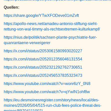
Quellen:
https://share.google/YTwXFODeve01mZvft
https://apollo-news.net/amadeu-antonio-stiftung-sieht-
rettung-von-wal-timmy-als-rechtsextremen-kulturkampf/
https://nius.de/politik/sachsen-plante-psychiatrie-fuer-
quanrantaene-verweigerer
https://x.com/i/status/2053061580993020227
https://x.com/i/status/2052012356046131554
https://x.com/i/status/2052321292762730651
https://x.com/i/status/2052456537835323473
https://www.youtube.com/watch?v=wonr6zY_0N8
https://www.youtube.com/watch?v=qYwIN1ohf8w
https://eu.desmoinesregister.com/story/news/local/des-
moines/2026/05/04/515-run-club-fees-police-threat-des-
moines/89704111007/