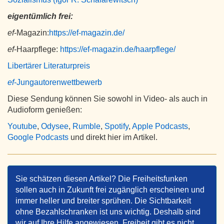
eigentümlich frei:
ef
-Magazin:
https://ef-magazin.de/
ef
-Haarpflege:
https://ef-magazin.de/haarpflege/
Libertärer Literaturpreis
ef
-Jungautorenwettbewerb
Diese Sendung können Sie sowohl in Video- als auch in
Audioform genießen:
Youtube
,
Odysee
,
Rumble
,
Spotify
,
Apple Podcasts
,
Google Podcasts
und direkt hier im Artikel.
Sie schätzen diesen Artikel? Die Freiheitsfunken
sollen auch in Zukunft frei zugänglich erscheinen und
immer heller und breiter sprühen. Die Sichtbarkeit
ohne Bezahlschranken ist uns wichtig. Deshalb sind
wir auf Ihre Hilfe angewiesen. Freiheit gibt es nicht