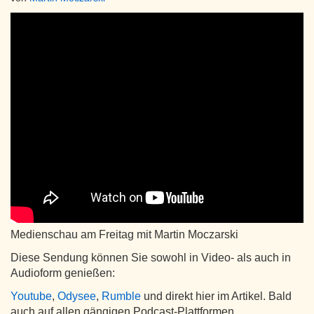
Medienschau am Freitag mit Martin Moczarski
Diese Sendung können Sie sowohl in Video- als auch in
Audioform genießen:
Youtube
,
Odysee
,
Rumble
und direkt hier im Artikel. Bald
auch auf allen gängigen Podcast-Plattformen.