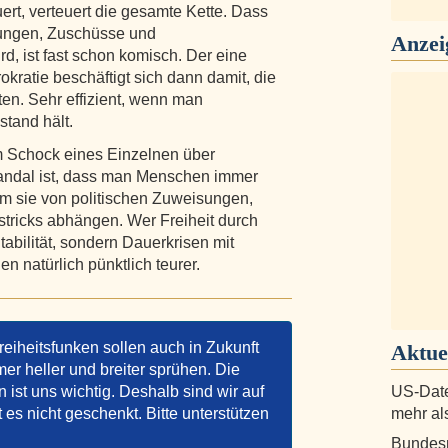
ert, verteuert die gesamte Kette. Dass
tungen, Zuschüsse und
Anzei
, ist fast schon komisch. Der eine
rokratie beschäftigt sich dann damit, die
ten. Sehr effizient, wenn man
stand hält.
im Schock eines Einzelnen über
kandal ist, dass man Menschen immer
dem sie von politischen Zuweisungen,
tricks abhängen. Wer Freiheit durch
abilität, sondern Dauerkrisen mit
 natürlich pünktlich teurer.
reiheitsfunken sollen auch in Zukunft
Aktue
er heller und breiter sprühen. Die
ist uns wichtig. Deshalb sind wir auf
US-Date
t es nicht geschenkt. Bitte unterstützen
mehr al
Bundesn