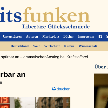
Unterstützen
Autoren
Marktplatz
Bücher
Impressum
Deutschland
Welt
Wirtschaft
Kultur
Wissenschaft
gt spürbar an – dramatischer Anstieg bei Kraftstoffprei…
Über
ürbar an
se
drucken