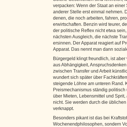
verpacken: Wenn der Staat an einer S
anderer Stelle erst einmal nehmen.
denen, die noch arbeiten, fahren, p
erwirtschaften. Benzin wird teurer, der
der politische Reflex nicht etwa sei
nächsten Ausgleich, die nächste Tran
ersinnen. Der Apparat reagiert auf P
Apparat. Das nennt man dann sozial
Bürgergeld klingt freundlich, ist aber
aus Abhängigkeit, Anspruchsdenken
zwischen Transfer und Arbeit künstlic
wundert sich später über Fachkräfte
steigende Löhne am unteren Rand. Ke
Preismechanismus ständig politisch 
über Mieten, Lebensmittel und Spri
nicht. Sie werden durch die üblichen E
verknappt.
Besonders pikant ist das bei Kraftstof
Wochenendphilosophen, sondern Vor