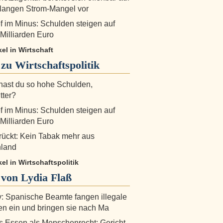
angen Strom-Mangel vor
ef im Minus: Schulden steigen auf
 Milliarden Euro
kel in Wirtschaft
 zu
Wirtschaftspolitik
ast du so hohe Schulden,
ter?
ef im Minus: Schulden steigen auf
 Milliarden Euro
ückt: Kein Tabak mehr aus
land
kel in Wirtschaftspolitik
von Lydia Flaß
v: Spanische Beamte fangen illegale
en ein und bringen sie nach Ma
 Essen als Menschenrecht: Gericht