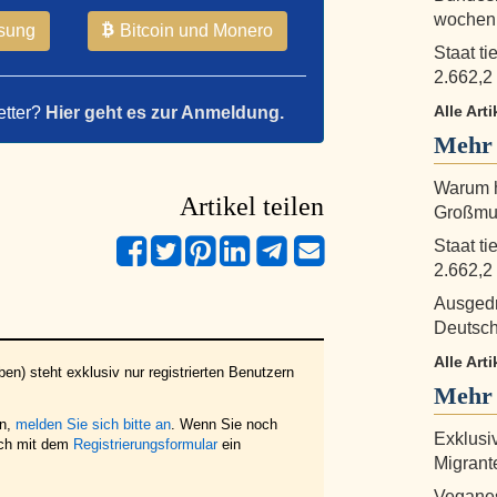
wochenl
sung
Bitcoin und Monero
Staat ti
2.662,2
Alle Arti
etter?
Hier geht es zur Anmeldung.
Mehr
Warum h
Artikel teilen
Großmut
Staat ti
2.662,2
Ausgedr
Deutsch
Alle Arti
en) steht exklusiv nur registrierten Benutzern
Mehr 
en,
melden Sie sich bitte an
. Wenn Sie noch
Exklusi
ich mit dem
Registrierungsformular
ein
Migrant
Veganes