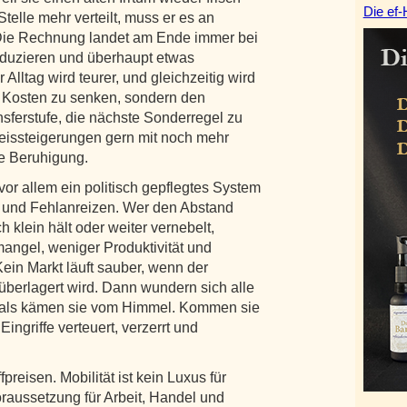
Die ef-
telle mehr verteilt, muss er es an
 Die Rechnung landet am Ende immer bei
roduzieren und überhaupt etwas
 Alltag wird teurer, und gleichzeitig wird
n, Kosten zu senken, sondern den
sferstufe, die nächste Sonderregel zu
reissteigerungen gern mit noch mehr
e Beruhigung.
 vor allem ein politisch gepflegtes System
 und Fehlanreizen. Wer den Abstand
h klein hält oder weiter vernebelt,
mangel, weniger Produktivität und
in Markt läuft sauber, wenn der
überlagert wird. Dann wundern sich alle
t, als kämen sie vom Himmel. Kommen sie
ingriffe verteuert, verzerrt und
fpreisen. Mobilität ist kein Luxus für
aussetzung für Arbeit, Handel und