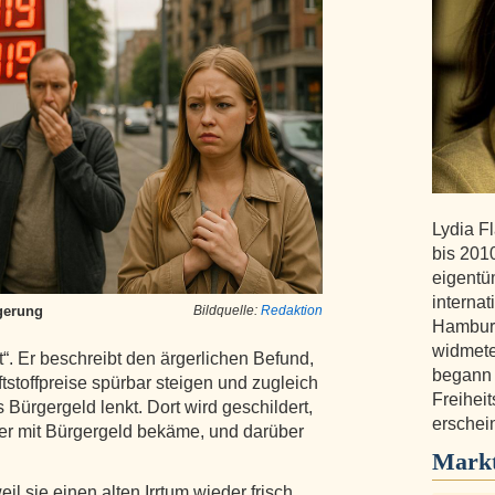
Lydia F
bis 201
eigentüm
internat
gerung
Bildquelle:
Redaktion
Hamburg
widmete
lt“. Er beschreibt den ärgerlichen Befund,
begann 
tstoffpreise spürbar steigen und zugleich
Freihei
s Bürgergeld lenkt. Dort wird geschildert,
erschein
er mit Bürgergeld bekäme, und darüber
Markt
il sie einen alten Irrtum wieder frisch