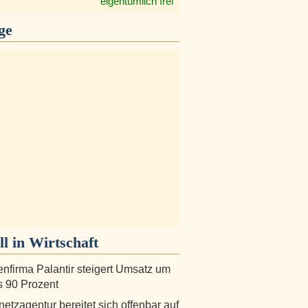
eigentümlich frei
ge
ll in
Wirtschaft
nfirma Palantir steigert Umsatz um
s 90 Prozent
etzagentur bereitet sich offenbar auf