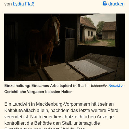
von
Lydia Flaß
drucken
Einzelhaltung: Einsames Arbeitspferd in Stall –
Bildquelle:
Redaktion
Gerichtliche Vorgaben belasten Halter
Ein Landwirt in Mecklenburg-Vorpommern hält seinen
Kaltblutwallach allein, nachdem das letzte weitere Pferd
verendet ist. Nach einer tierschutzrechtlichen Anzeige
kontrolliert die Behörde den Stall, untersagt die