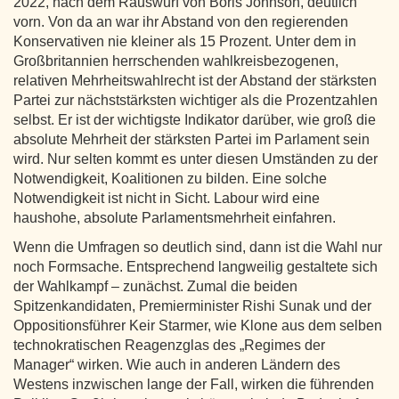
2022, nach dem Rauswurf von Boris Johnson, deutlich
vorn. Von da an war ihr Abstand von den regierenden
Konservativen nie kleiner als 15 Prozent. Unter dem in
Großbritannien herrschenden wahlkreisbezogenen,
relativen Mehrheitswahlrecht ist der Abstand der stärksten
Partei zur nächststärksten wichtiger als die Prozentzahlen
selbst. Er ist der wichtigste Indikator darüber, wie groß die
absolute Mehrheit der stärksten Partei im Parlament sein
wird. Nur selten kommt es unter diesen Umständen zu der
Notwendigkeit, Koalitionen zu bilden. Eine solche
Notwendigkeit ist nicht in Sicht. Labour wird eine
haushohe, absolute Parlamentsmehrheit einfahren.
Wenn die Umfragen so deutlich sind, dann ist die Wahl nur
noch Formsache. Entsprechend langweilig gestaltete sich
der Wahlkampf – zunächst. Zumal die beiden
Spitzenkandidaten, Premierminister Rishi Sunak und der
Oppositionsführer Keir Starmer, wie Klone aus dem selben
technokratischen Reagenzglas des „Regimes der
Manager“ wirken. Wie auch in anderen Ländern des
Westens inzwischen lange der Fall, wirken die führenden