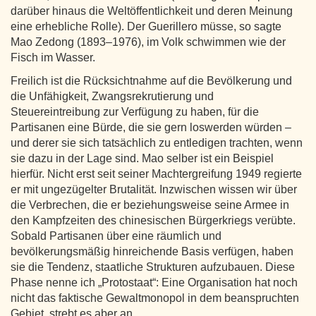
darüber hinaus die Weltöffentlichkeit und deren Meinung
eine erhebliche Rolle). Der Guerillero müsse, so sagte
Mao Zedong (1893–1976), im Volk schwimmen wie der
Fisch im Wasser.
Freilich ist die Rücksichtnahme auf die Bevölkerung und
die Unfähigkeit, Zwangsrekrutierung und
Steuereintreibung zur Verfügung zu haben, für die
Partisanen eine Bürde, die sie gern loswerden würden –
und derer sie sich tatsächlich zu entledigen trachten, wenn
sie dazu in der Lage sind. Mao selber ist ein Beispiel
hierfür. Nicht erst seit seiner Machtergreifung 1949 regierte
er mit ungezügelter Brutalität. Inzwischen wissen wir über
die Verbrechen, die er beziehungsweise seine Armee in
den Kampfzeiten des chinesischen Bürgerkriegs verübte.
Sobald Partisanen über eine räumlich und
bevölkerungsmäßig hinreichende Basis verfügen, haben
sie die Tendenz, staatliche Strukturen aufzubauen. Diese
Phase nenne ich „Protostaat“: Eine Organisation hat noch
nicht das faktische Gewaltmonopol in dem beanspruchten
Gebiet, strebt es aber an.