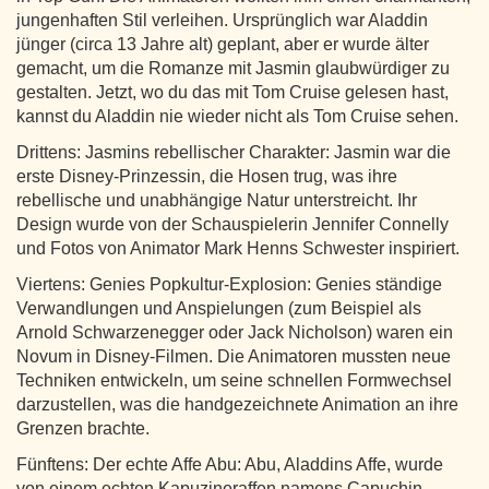
jungenhaften Stil verleihen. Ursprünglich war Aladdin
jünger (circa 13 Jahre alt) geplant, aber er wurde älter
gemacht, um die Romanze mit Jasmin glaubwürdiger zu
gestalten. Jetzt, wo du das mit Tom Cruise gelesen hast,
kannst du Aladdin nie wieder nicht als Tom Cruise sehen.
Drittens: Jasmins rebellischer Charakter: Jasmin war die
erste Disney-Prinzessin, die Hosen trug, was ihre
rebellische und unabhängige Natur unterstreicht. Ihr
Design wurde von der Schauspielerin Jennifer Connelly
und Fotos von Animator Mark Henns Schwester inspiriert.
Viertens: Genies Popkultur-Explosion: Genies ständige
Verwandlungen und Anspielungen (zum Beispiel als
Arnold Schwarzenegger oder Jack Nicholson) waren ein
Novum in Disney-Filmen. Die Animatoren mussten neue
Techniken entwickeln, um seine schnellen Formwechsel
darzustellen, was die handgezeichnete Animation an ihre
Grenzen brachte.
Fünftens: Der echte Affe Abu: Abu, Aladdins Affe, wurde
von einem echten Kapuzineraffen namens Capuchin