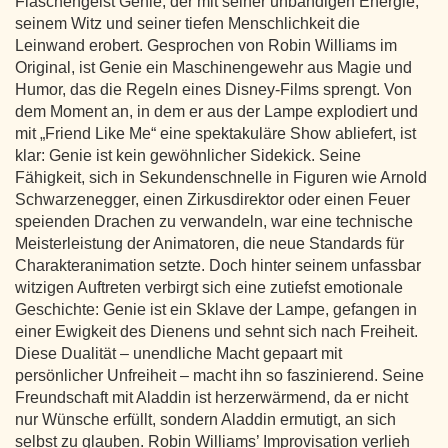
Flaschengeist Genie, der mit seiner unbändigen Energie,
seinem Witz und seiner tiefen Menschlichkeit die
Leinwand erobert. Gesprochen von Robin Williams im
Original, ist Genie ein Maschinengewehr aus Magie und
Humor, das die Regeln eines Disney-Films sprengt. Von
dem Moment an, in dem er aus der Lampe explodiert und
mit „Friend Like Me“ eine spektakuläre Show abliefert, ist
klar: Genie ist kein gewöhnlicher Sidekick. Seine
Fähigkeit, sich in Sekundenschnelle in Figuren wie Arnold
Schwarzenegger, einen Zirkusdirektor oder einen Feuer
speienden Drachen zu verwandeln, war eine technische
Meisterleistung der Animatoren, die neue Standards für
Charakteranimation setzte. Doch hinter seinem unfassbar
witzigen Auftreten verbirgt sich eine zutiefst emotionale
Geschichte: Genie ist ein Sklave der Lampe, gefangen in
einer Ewigkeit des Dienens und sehnt sich nach Freiheit.
Diese Dualität – unendliche Macht gepaart mit
persönlicher Unfreiheit – macht ihn so faszinierend. Seine
Freundschaft mit Aladdin ist herzerwärmend, da er nicht
nur Wünsche erfüllt, sondern Aladdin ermutigt, an sich
selbst zu glauben. Robin Williams’ Improvisation verlieh