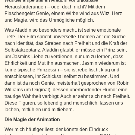
Wunderlampe stellen Aladdin vor unlösbare
Herausforderungen – oder doch nicht? Mit dem
Flaschengeist Genie, einem Wirbelwind aus Witz, Herz
und Magie, wird das Unmögliche möglich.
Was Aladdin so besonders macht, ist seine emotionale
Tiefe. Der Film spricht universelle Themen an: die Suche
nach Identität, das Streben nach Freiheit und die Kraft der
Selbstakzeptanz. Aladdin glaubt, er müsse ein Prinz sein,
um Jasmins Liebe zu verdienen, nur um zu lernen, dass
Ehrlichkeit und Mut ihn ausmachen. Jasmin wiederum ist
keine typische Prinzessin – sie ist rebellisch, klug und
entschlossen, ihr Schicksal selbst zu bestimmen. Und
dann ist da noch Genie, meisterhaft gesprochen von Robin
Williams (im Original), dessen überbordender Humor eine
traurige Wahrheit verbirgt: Auch er sehnt sich nach Freiheit.
Diese Figuren, so lebendig und menschlich, lassen uns
lachen, mitfühlen und mitfiebern.
Die Magie der Animation
Wer mich häufiger liest, der könnte den Eindruck