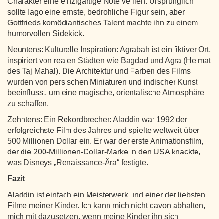
Charakter eine einzigartige Note verlieh. Ursprünglich
sollte Iago eine ernste, bedrohliche Figur sein, aber
Gottfrieds komödiantisches Talent machte ihn zu einem
humorvollen Sidekick.
Neuntens: Kulturelle Inspiration: Agrabah ist ein fiktiver Ort,
inspiriert von realen Städten wie Bagdad und Agra (Heimat
des Taj Mahal). Die Architektur und Farben des Films
wurden von persischen Miniaturen und indischer Kunst
beeinflusst, um eine magische, orientalische Atmosphäre
zu schaffen.
Zehntens: Ein Rekordbrecher: Aladdin war 1992 der
erfolgreichste Film des Jahres und spielte weltweit über
500 Millionen Dollar ein. Er war der erste Animationsfilm,
der die 200-Millionen-Dollar-Marke in den USA knackte,
was Disneys „Renaissance-Ära“ festigte.
Fazit
Aladdin ist einfach ein Meisterwerk und einer der liebsten
Filme meiner Kinder. Ich kann mich nicht davon abhalten,
mich mit dazusetzen, wenn meine Kinder ihn sich