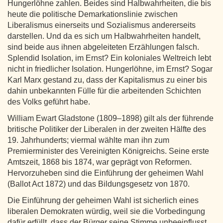
Hungerlöhne zahlen. Beides sind Halbwahrheiten, die bis
heute die politische Demarkationslinie zwischen
Liberalismus einerseits und Sozialismus andererseits
darstellen. Und da es sich um Halbwahrheiten handelt,
sind beide aus ihnen abgeleiteten Erzählungen falsch.
Splendid Isolation, im Ernst? Ein koloniales Weltreich lebt
nicht in friedlicher Isolation. Hungerlöhne, im Ernst? Sogar
Karl Marx gestand zu, dass der Kapitalismus zu einer bis
dahin unbekannten Fülle für die arbeitenden Schichten
des Volks geführt habe.
William Ewart Gladstone (1809–1898) gilt als der führende
britische Politiker der Liberalen in der zweiten Hälfte des
19. Jahrhunderts; viermal wählte man ihn zum
Premierminister des Vereinigten Königreichs. Seine erste
Amtszeit, 1868 bis 1874, war geprägt von Reformen.
Hervorzuheben sind die Einführung der geheimen Wahl
(Ballot Act 1872) und das Bildungsgesetz von 1870.
Die Einführung der geheimen Wahl ist sicherlich eines
liberalen Demokraten würdig, weil sie die Vorbedingung
dafür erfüllt, dass der Bürger seine Stimme unbeeinflusst