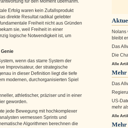
rantwortung für den Moment übernahm.
le Erfolg waren kein Zufallsprodukt
as direkte Resultat radikal gelebter
Aktue
fundamentale Freiheit nicht aus Gründen
bekam sie, weil Freiheit in einer
Nolans 
zig logische Notwendigkeit ist, um
bleibt e
Das All
 Genie
Die Cha
System, wenn das starre System der
Alle Arti
ve Improvisateur, der strategische
Mehr
nau in dieser Definition liegt die tiefe
em modernen, durchorganisierten Spiel
Das All
Regierun
neller, athletischer, präziser und in einer
US-Date
ier geworden.
mehr al
eute jede Bewegung mit hochkomplexer
Alle Arti
analysten vermessen Sprints und
Mehr 
thematische Algorithmen berechnen die