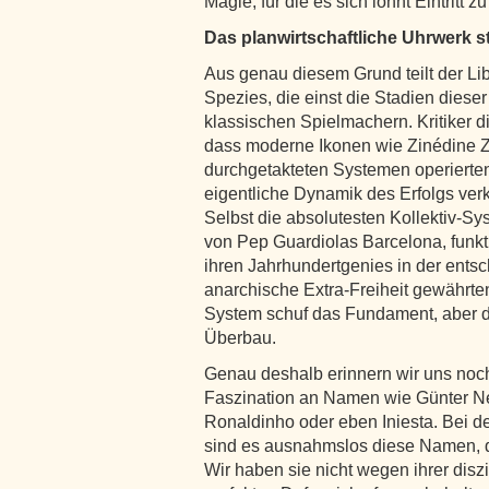
Magie, für die es sich lohnt Eintritt z
Das planwirtschaftliche Uhrwerk st
Aus genau diesem Grund teilt der Lib
Spezies, die einst die Stadien diese
klassischen Spielmachern. Kritiker 
dass moderne Ikonen wie Zinédine Zi
durchgetakteten Systemen operierten.
eigentliche Dynamik des Erfolgs verke
Selbst die absolutesten Kollektiv-S
von Pep Guardiolas Barcelona, funktio
ihren Jahrhundertgenies in der ent
anarchische Extra-Freiheit gewährt
System schuf das Fundament, aber d
Überbau.
Genau deshalb erinnern wir uns noch h
Faszination an Namen wie Günter Ne
Ronaldinho oder eben Iniesta. Bei d
sind es ausnahmslos diese Namen, di
Wir haben sie nicht wegen ihrer diszi