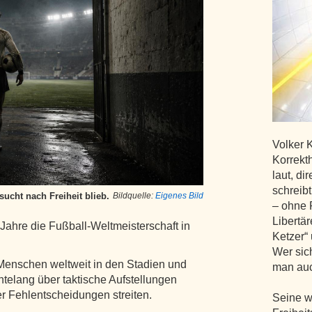
Volker K
Korrekth
laut, di
schreib
sucht nach Freiheit blieb.
Bildquelle:
Eigenes Bild
– ohne R
Libertä
Jahre die Fußball-Weltmeisterschaft in
Ketzer“
Wer sich
Menschen weltweit in den Stadien und
man auc
htelang über taktische Aufstellungen
er Fehlentscheidungen streiten.
Seine w