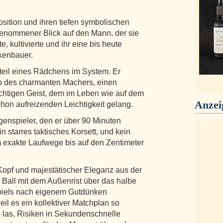
sition und ihren tiefen symbolischen
ngenommener Blick auf den Mann, der sie
e, kultivierte und ihr eine bis heute
ckenbauer.
teil eines Rädchens im System. Er
yp des charmanten Machers, einen
chtigen Geist, dem im Leben wie auf dem
Anzei
schon aufreizenden Leichtigkeit gelang.
enspieler, den er über 90 Minuten
n starres taktisches Korsett, und kein
m exakte Laufwege bis auf den Zentimeter
pf und majestätischer Eleganz aus der
 Ball mit dem Außenrist über das halbe
Spiels nach eigenem Gutdünken
eil es ein kollektiver Matchplan so
ion las, Risiken in Sekundenschnelle