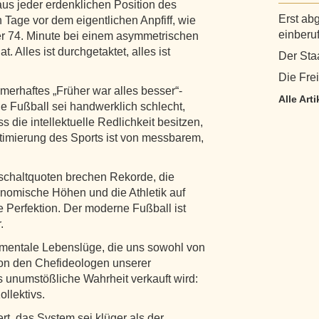
aus jeder erdenklichen Position des
Erst ab
 Tage vor dem eigentlichen Anpfiff, wie
einberu
der 74. Minute bei einem asymmetrischen
 Alles ist durchgetaktet, alles ist
Der Sta
Die Frei
omerhaftes „Früher war alles besser“-
Alle Art
 Fußball sei handwerklich schlecht,
s die intellektuelle Redlichkeit besitzen,
timierung des Sports ist von messbarem,
inschaltquoten brechen Rekorde, die
nomische Höhen und die Athletik auf
 Perfektion. Der moderne Fußball ist
.
amentale Lebenslüge, die uns sowohl von
on den Chefideologen unserer
als unumstößliche Wahrheit verkauft wird:
llektivs.
rt, das System sei klüger als der