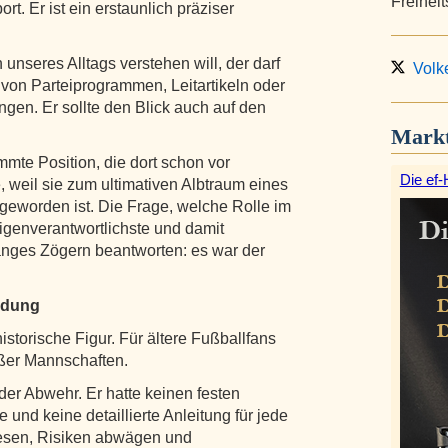
Freihei
rt. Er ist ein erstaunlich präziser
unseres Alltags verstehen will, der darf
Volke
 von Parteiprogrammen, Leitartikeln oder
gen. Er sollte den Blick auch auf den
Markt
mte Position, die dort schon vor
Die ef-
weil sie zum ultimativen Albtraum eines
geworden ist. Die Frage, welche Rolle im
eigenverantwortlichste und damit
langes Zögern beantworten: es war der
idung
historische Figur. Für ältere Fußballfans
oßer Mannschaften.
 der Abwehr. Er hatte keinen festen
und keine detaillierte Anleitung für jede
 lesen, Risiken abwägen und