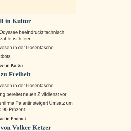
ll in
Kultur
Odyssee beeindruckt technisch,
rzählerisch leer
wesen in der Hosentasche
tbots
kel in Kultur
 zu
Freiheit
wesen in der Hosentasche
g bereitet neuen Zivildienst vor
nfirma Palantir steigert Umsatz um
s 90 Prozent
kel in Freiheit
von Volker Ketzer