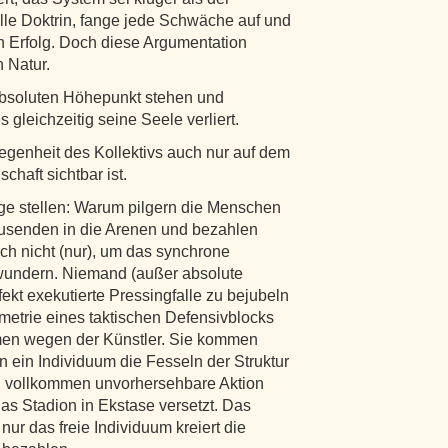
ielle Doktrin, fange jede Schwäche auf und
en Erfolg. Doch diese Argumentation
 Natur.
absoluten Höhepunkt stehen und
 gleichzeitig seine Seele verliert.
genheit des Kollektivs auch nur auf dem
chaft sichtbar ist.
e stellen: Warum pilgern die Menschen
ausenden in die Arenen und bezahlen
ch nicht (nur), um das synchrone
ewundern. Niemand (außer absolute
ekt exekutierte Pressingfalle zu bejubeln
etrie eines taktischen Defensivblocks
en wegen der Künstler. Sie kommen
 ein Individuum die Fesseln der Struktur
e, vollkommen unvorhersehbare Aktion
das Stadion in Ekstase versetzt. Das
nur das freie Individuum kreiert die