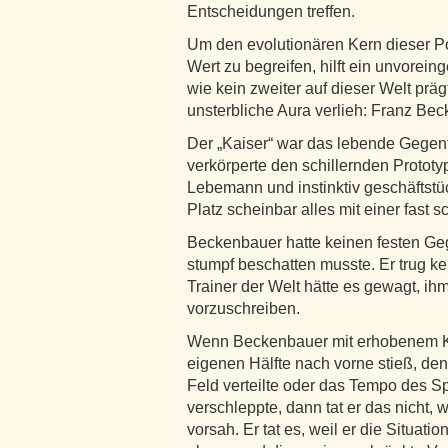
Entscheidungen treffen.
Um den evolutionären Kern dieser Po
Wert zu begreifen, hilft ein unvorei
wie kein zweiter auf dieser Welt prägt
unsterbliche Aura verlieh: Franz Be
Der „Kaiser“ war das lebende Gegen
verkörperte den schillernden Protot
Lebemann und instinktiv geschäftstü
Platz scheinbar alles mit einer fast 
Beckenbauer hatte keinen festen Geg
stumpf beschatten musste. Er trug kei
Trainer der Welt hätte es gewagt, ih
vorzuschreiben.
Wenn Beckenbauer mit erhobenem Ko
eigenen Hälfte nach vorne stieß, den
Feld verteilte oder das Tempo des 
verschleppte, dann tat er das nicht, w
vorsah. Er tat es, weil er die Situat