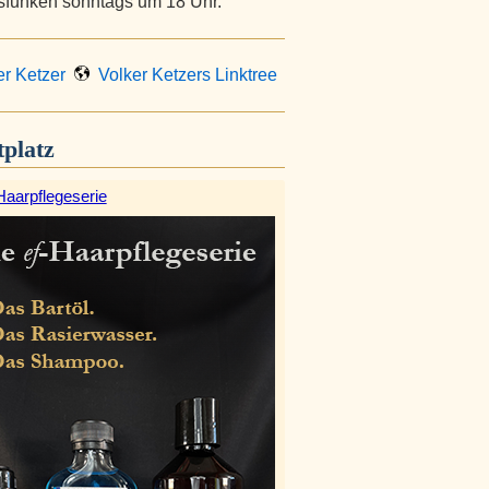
tsfunken sonntags um 18 Uhr.
r Ketzer
Volker Ketzers Linktree
platz
Haarpflegeserie