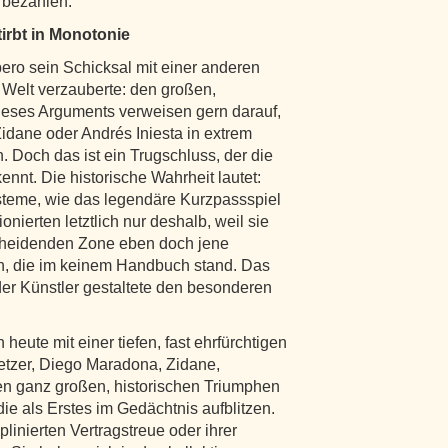
u bezahlen.
irbt in Monotonie
ero sein Schicksal mit einer anderen
r Welt verzauberte: den großen,
dieses Arguments verweisen gern darauf,
dane oder Andrés Iniesta in extrem
 Doch das ist ein Trugschluss, der die
nnt. Die historische Wahrheit lautet:
ysteme, wie das legendäre Kurzpassspiel
nierten letztlich nur deshalb, weil sie
scheidenden Zone eben doch jene
en, die im keinem Handbuch stand. Das
er Künstler gestaltete den besonderen
eute mit einer tiefen, fast ehrfürchtigen
tzer, Diego Maradona, Zidane,
en ganz großen, historischen Triumphen
e als Erstes im Gedächtnis aufblitzen.
plinierten Vertragstreue oder ihrer