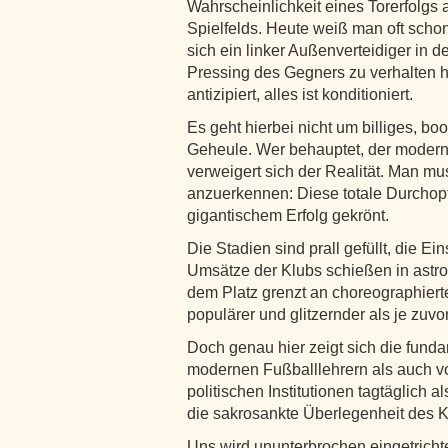
Wahrscheinlichkeit eines Torerfolgs 
Spielfelds. Heute weiß man oft schon
sich ein linker Außenverteidiger in 
Pressing des Gegners zu verhalten hat.
antizipiert, alles ist konditioniert.
Es geht hierbei nicht um billiges, bo
Geheule. Wer behauptet, der moderne
verweigert sich der Realität. Man mus
anzuerkennen: Diese totale Durchop
gigantischem Erfolg gekrönt.
Die Stadien sind prall gefüllt, die E
Umsätze der Klubs schießen in astro
dem Platz grenzt an choreographierte
populärer und glitzernder als je zuvor
Doch genau hier zeigt sich die fund
modernen Fußballlehrern als auch v
politischen Institutionen tagtäglich 
die sakrosankte Überlegenheit des Ko
Uns wird ununterbrochen eingetrichte