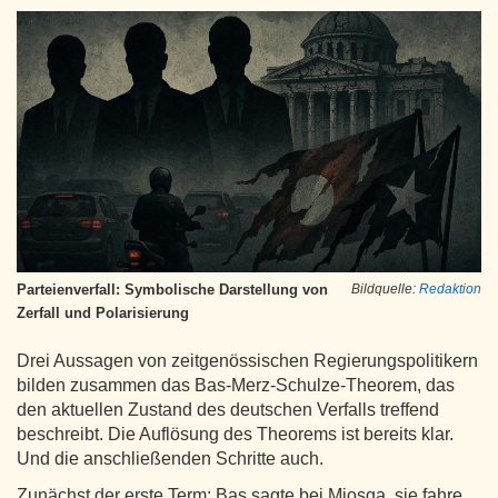
Parteienverfall: Symbolische Darstellung von
Bildquelle:
Redaktion
Zerfall und Polarisierung
Drei Aussagen von zeitgenössischen Regierungspolitikern
bilden zusammen das Bas-Merz-Schulze-Theorem, das
den aktuellen Zustand des deutschen Verfalls treffend
beschreibt. Die Auflösung des Theorems ist bereits klar.
Und die anschließenden Schritte auch.
Zunächst der erste Term: Bas sagte bei Miosga, sie fahre