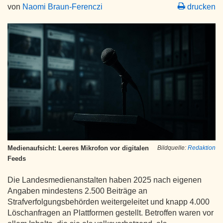
von
Naomi Braun-Ferenczi
drucken
Medienaufsicht: Leeres Mikrofon vor digitalen
Bildquelle:
Redaktion
Feeds
Die Landesmedienanstalten haben 2025 nach eigenen
Angaben mindestens 2.500 Beiträge an
Strafverfolgungsbehörden weitergeleitet und knapp 4.000
Löschanfragen an Plattformen gestellt. Betroffen waren vor