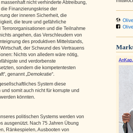
mittwoc
massenhaft nicht verhinderte Abtreibung,
 die Finanzierungskrise der
rung der inneren Sicherheit, die
Olive
keit, die teure und gefährliche
Olive
 Terrororganisationen und die Teilnahme
s nichts angehen, das Verschleudern von
nteignung des produktiven Mittelstands,
Markt
n Wirtschaft, der Schwund des Vertrauens
utionen: Nichts von alledem wäre nötig,
AnKap.
nfähigste und verdorbenste
esetzten, sondern die kompetentesten
ft“, genannt „Demokratie“.
gesellschaftliches System diese
n und somit auch nicht für korrupte und
 werden könnten.
nseres politischen Systems werden von
nlos ausgenützt. Nach 75 Jahren Übung
en, Ränkespielen, Ausbooten von