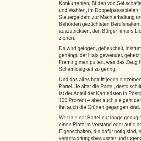
Konkurrenten, Bilden von Seilschaft
und Wahlen, im Doppelpassspielen 
Steuergeldern zur Machterhaltung un
Behörden gezüchteten Berufsnattern
auszutricksen, den Bürger hinters Li
ziehen.
Da wird gelogen, geheuchelt, instru
gehängt, der Hals gewendet, gehetzt,
Framing manipuliert, was das Zeug hä
Schamlosigkeit zu gering.
Und das alles betrifft jeden einzelne
Partei. Je älter die Partei, desto sch
ist der Anteil der Karrieristen in Pö
100 Prozent – aber auch sie geht de
ihn auch die Grünen gegangen sind.
Wer in einer Partei nur lange genug 
einen Platz im Vorstand oder auf eine
Eigenschaften, die dafür nötig sind, e
verantwortungsbewusster und tugend