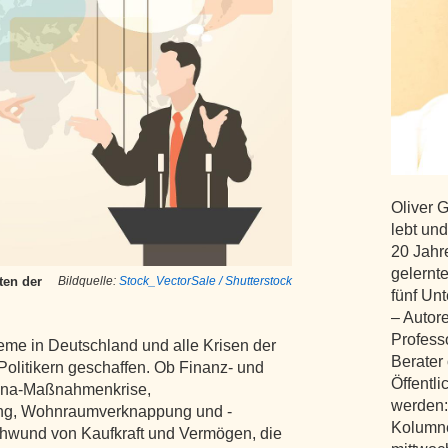
Oliver 
lebt und
20 Jahr
gelernte
ten der
Bildquelle:
Stock_VectorSale / Shutterstock
fünf Un
– Autore
Profess
leme in Deutschland und alle Krisen der
Berater 
Politikern geschaffen. Ob Finanz- und
Öffentl
rona-Maßnahmenkrise,
werden:
ung, Wohnraumverknappung und -
Kolumne
hwund von Kaufkraft und Vermögen, die