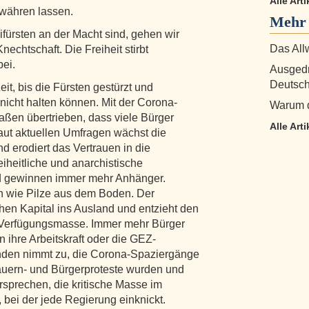
Alle Arti
ewähren lassen.
Mehr 
ifürsten an der Macht sind, gehen wir
Das All
nechtschaft. Die Freiheit stirbt
bei.
Ausgedr
Deutsch
eit, bis die Fürsten gestürzt und
nicht halten können. Mit der Corona-
Warum di
en übertrieben, dass viele Bürger
Alle Art
Laut aktuellen Umfragen wächst die
d erodiert das Vertrauen in die
eiheitliche und anarchistische
ld gewinnen immer mehr Anhänger.
 wie Pilze aus dem Boden. Der
ichen Kapital ins Ausland und entzieht den
 Verfügungsmasse. Immer mehr Bürger
n ihre Arbeitskraft oder die GEZ-
enden nimmt zu, die Corona-Spaziergänge
uern- und Bürgerproteste wurden und
sprechen, die kritische Masse im
, bei der jede Regierung einknickt.