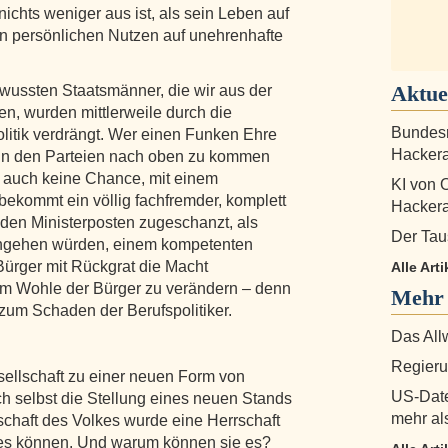
 nichts weniger aus ist, als sein Leben auf
n persönlichen Nutzen auf unehrenhafte
Aktue
wussten Staatsmänner, die wir aus der
n, wurden mittlerweile durch die
Bundesr
Politik verdrängt. Wer einen Funken Ehre
Hackera
, in den Parteien nach oben zu kommen
m auch keine Chance, mit einem
KI von 
bekommt ein völlig fachfremder, komplett
Hackera
 den Ministerposten zugeschanzt, als
Der Tau
ingehen würden, einem kompetenten
ürger mit Rückgrat die Macht
Alle Art
m Wohle der Bürger zu verändern – denn
Mehr
zum Schaden der Berufspolitiker.
Das All
Regierun
sellschaft zu einer neuen Form von
US-Date
ch selbst die Stellung eines neuen Stands
mehr al
chaft des Volkes wurde eine Herrschaft
e es können. Und warum können sie es?