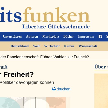
Unterstützen
Autoren
Marktplatz
Bücher
Impressum
Deutschland
Welt
Wirtschaft
Kultur
Wissenschaft
der Parteienherrschaft: Führen Wahlen zur Freiheit?
Über
haft
 Freiheit?
 Politiker davonjagen können
drucken