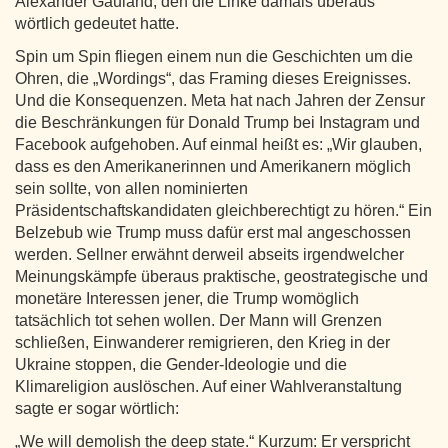
Alexander Gauland, den die Linke damals überaus
wörtlich gedeutet hatte.
Spin um Spin fliegen einem nun die Geschichten um die
Ohren, die „Wordings“, das Framing dieses Ereignisses.
Und die Konsequenzen. Meta hat nach Jahren der Zensur
die Beschränkungen für Donald Trump bei Instagram und
Facebook aufgehoben. Auf einmal heißt es: „Wir glauben,
dass es den Amerikanerinnen und Amerikanern möglich
sein sollte, von allen nominierten
Präsidentschaftskandidaten gleichberechtigt zu hören.“ Ein
Belzebub wie Trump muss dafür erst mal angeschossen
werden. Sellner erwähnt derweil abseits irgendwelcher
Meinungskämpfe überaus praktische, geostrategische und
monetäre Interessen jener, die Trump womöglich
tatsächlich tot sehen wollen. Der Mann will Grenzen
schließen, Einwanderer remigrieren, den Krieg in der
Ukraine stoppen, die Gender-Ideologie und die
Klimareligion auslöschen. Auf einer Wahlveranstaltung
sagte er sogar wörtlich:
„We will demolish the deep state.“ Kurzum: Er verspricht