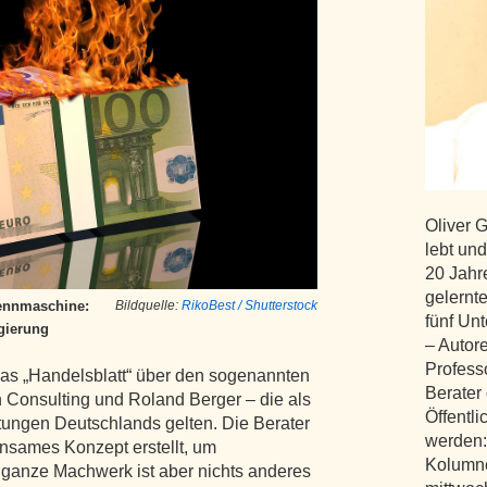
Oliver 
lebt und
20 Jahr
gelernte
rennmaschine:
Bildquelle:
RikoBest / Shutterstock
fünf Un
gierung
– Autore
Profess
as „Handelsblatt“ über den sogenannten
Berater 
 Consulting und Roland Berger – die als
Öffentl
ungen Deutschlands gelten. Die Berater
werden:
insames Konzept erstellt, um
Kolumne
 ganze Machwerk ist aber nichts anderes