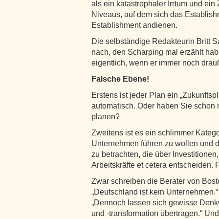
als ein katastrophaler Irrtum und e
Niveaus, auf dem sich das Establish
Establishment andienen.
Die selbständige Redakteurin Britt S
nach, den Scharping mal erzählt haben
eigentlich, wenn er immer noch drauß
Falsche Ebene!
Erstens ist jeder Plan ein „Zukunfts
automatisch. Oder haben Sie schon m
planen?
Zweitens ist es ein schlimmer Katego
Unternehmen führen zu wollen und 
zu betrachten, die über Investitione
Arbeitskräfte et cetera entscheiden.
Zwar schreiben die Berater von Bost
„Deutschland ist kein Unternehmen.“ 
„Dennoch lassen sich gewisse Denk
und -transformation übertragen.“ Un