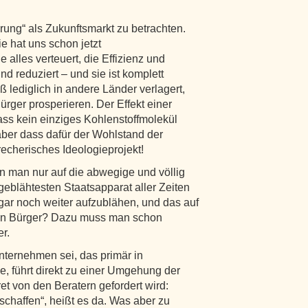
rung“ als Zukunftsmarkt zu betrachten.
ie hat uns schon jetzt
e alles verteuert, die Effizienz und
und reduziert – und sie ist komplett
 lediglich in andere Länder verlagert,
rger prosperieren. Der Effekt einer
ass kein einziges Kohlenstoffmolekül
aber dass dafür der Wohlstand der
echerisches Ideologieprojekt!
n man nur auf die abwegige und völlig
eblähtesten Staatsapparat aller Zeiten
ar noch weiter aufzublähen, und das auf
gen Bürger? Dazu muss man schon
er.
ternehmen sei, das primär in
e, führt direkt zu einer Umgehung der
t von den Beratern gefordert wird:
 schaffen“, heißt es da. Was aber zu