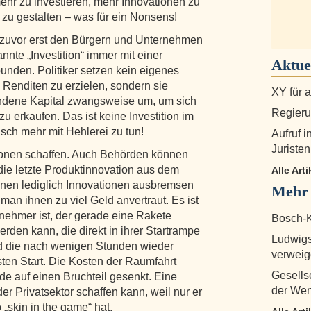
mehr zu investieren, mehr Innovationen zu
r zu gestalten – was für ein Nonsens!
r zuvor erst den Bürgern und Unternehmen
nte „Investition“ immer mit einer
Aktue
nden. Politiker setzen kein eigenes
m Renditen zu erzielen, sondern sie
XY für 
handene Kapital zwangsweise um, um sich
Regierun
 erkaufen. Das ist keine Investition im
sch mehr mit Hehlerei zu tun!
Aufruf i
Juristen
tionen schaffen. Auch Behörden können
 die letzte Produktinnovation aus dem
Alle Art
önnen lediglich Innovationen ausbremsen
Mehr
an ihnen zu viel Geld anvertraut. Es ist
rnehmer ist, der gerade eine Rakete
Bosch-K
rden kann, die direkt in ihrer Startrampe
Ludwigs
d die nach wenigen Stunden wieder
verweig
sten Start. Die Kosten der Raumfahrt
Gesellsc
e auf einen Bruchteil gesenkt. Eine
der We
 der Privatsektor schaffen kann, weil nur er
 „skin in the game“ hat.