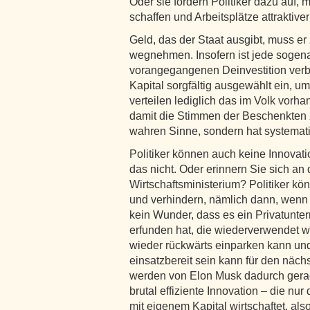
Oder sie fordern Politiker dazu auf, 
schaffen und Arbeitsplätze attraktive
Geld, das der Staat ausgibt, muss e
wegnehmen. Insofern ist jede sogenan
vorangegangenen Deinvestition verbu
Kapital sorgfältig ausgewählt ein, u
verteilen lediglich das im Volk vor
damit die Stimmen der Beschenkten zu
wahren Sinne, sondern hat systemati
Politiker können auch keine Innova
das nicht. Oder erinnern Sie sich an
Wirtschaftsministerium? Politiker k
und verhindern, nämlich dann, wenn m
kein Wunder, dass es ein Privatunte
erfunden hat, die wiederverwendet we
wieder rückwärts einparken kann un
einsatzbereit sein kann für den näch
werden von Elon Musk dadurch gerad
brutal effiziente Innovation – die nur
mit eigenem Kapital wirtschaftet, also