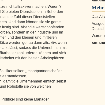
Alle Art
ätze nicht attraktiver machen. Warum?
Mehr 
n! Sie bieten Dienststellen in Behörden
Das All
 sie die Zahl dieser Dienststellen
eren. Und dann können sie sie gerne
Ausgedr
 lustig sind. Aber die wertschöpfenden
Deutsch
hörden, sondern in der Industrie und im
Warum di
hmen und den kleinen und mittleren
lätze werden genau dann attraktiv, wenn
Alle Art
smarkt lässt, sodass die Unternehmen mit
 Mitarbeiter konkurrieren können und sich
tarbeiter mit den besten Arbeitsplätzen
olitiker sollten „Importpartnerschaften
e es stattdessen,
 damit die Unternehmen einfach selbst
und Rohstoffe sie von welchen
 Politiker sind keine Manager.