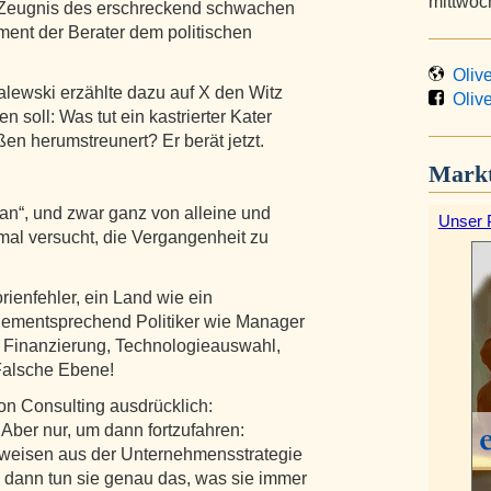
mittwoc
in Zeugnis des erschreckend schwachen
ment der Berater dem politischen
Olive
alewski erzählte dazu auf X den Witz
Olive
 soll: Was tut ein kastrierter Kater
en herumstreunert? Er berät jetzt.
Markt
plan“, und zwar ganz von alleine und
Unser 
al versucht, die Vergangenheit zu
rienfehler, ein Land wie ein
dementsprechend Politiker wie Manager
n, Finanzierung, Technologieauswahl,
 Falsche Ebene!
on Consulting ausdrücklich:
Aber nur, um dann fortzufahren:
weisen aus der Unternehmensstrategie
d dann tun sie genau das, was sie immer