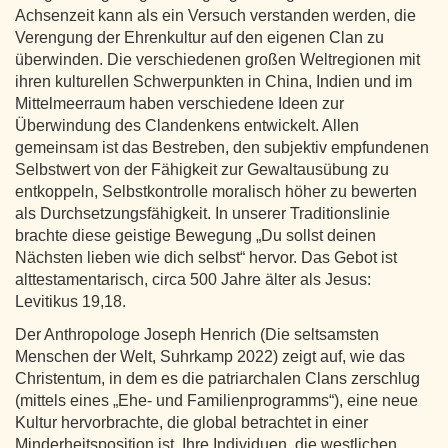
Achsenzeit kann als ein Versuch verstanden werden, die
Verengung der Ehrenkultur auf den eigenen Clan zu
überwinden. Die verschiedenen großen Weltregionen mit
ihren kulturellen Schwerpunkten in China, Indien und im
Mittelmeerraum haben verschiedene Ideen zur
Überwindung des Clandenkens entwickelt. Allen
gemeinsam ist das Bestreben, den subjektiv empfundenen
Selbstwert von der Fähigkeit zur Gewaltausübung zu
entkoppeln, Selbstkontrolle moralisch höher zu bewerten
als Durchsetzungsfähigkeit. In unserer Traditionslinie
brachte diese geistige Bewegung „Du sollst deinen
Nächsten lieben wie dich selbst“ hervor. Das Gebot ist
alttestamentarisch, circa 500 Jahre älter als Jesus:
Levitikus 19,18.
Der Anthropologe Joseph Henrich (Die seltsamsten
Menschen der Welt, Suhrkamp 2022) zeigt auf, wie das
Christentum, in dem es die patriarchalen Clans zerschlug
(mittels eines „Ehe- und Familienprogramms“), eine neue
Kultur hervorbrachte, die global betrachtet in einer
Minderheitsposition ist. Ihre Individuen, die westlichen