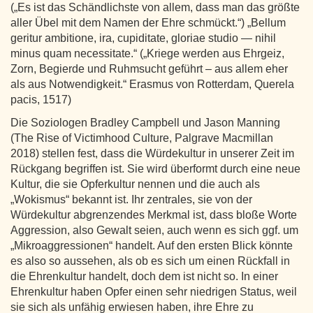
(„Es ist das Schändlichste von allem, dass man das größte
aller Übel mit dem Namen der Ehre schmückt.“) „Bellum
geritur ambitione, ira, cupiditate, gloriae studio — nihil
minus quam necessitate.“ („Kriege werden aus Ehrgeiz,
Zorn, Begierde und Ruhmsucht geführt – aus allem eher
als aus Notwendigkeit.“ Erasmus von Rotterdam, Querela
pacis, 1517)
Die Soziologen Bradley Campbell und Jason Manning
(The Rise of Victimhood Culture, Palgrave Macmillan
2018) stellen fest, dass die Würdekultur in unserer Zeit im
Rückgang begriffen ist. Sie wird überformt durch eine neue
Kultur, die sie Opferkultur nennen und die auch als
„Wokismus“ bekannt ist. Ihr zentrales, sie von der
Würdekultur abgrenzendes Merkmal ist, dass bloße Worte
Aggression, also Gewalt seien, auch wenn es sich ggf. um
„Mikroaggressionen“ handelt. Auf den ersten Blick könnte
es also so aussehen, als ob es sich um einen Rückfall in
die Ehrenkultur handelt, doch dem ist nicht so. In einer
Ehrenkultur haben Opfer einen sehr niedrigen Status, weil
sie sich als unfähig erwiesen haben, ihre Ehre zu