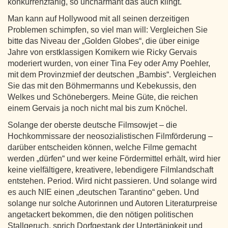
konkurrenzfähig, so uncharmant das auch klingt.
Man kann auf Hollywood mit all seinen derzeitigen
Problemen schimpfen, so viel man will: Vergleichen Sie
bitte das Niveau der „Golden Globes“, die über einige
Jahre von erstklassigen Komikern wie Ricky Gervais
moderiert wurden, von einer Tina Fey oder Amy Poehler,
mit dem Provinzmief der deutschen „Bambis“. Vergleichen
Sie das mit den Böhmermanns und Kebekussis, den
Welkes und Schönebergers. Meine Güte, die reichen
einem Gervais ja noch nicht mal bis zum Knöchel.
Solange der oberste deutsche Filmsowjet – die
Hochkommissare der neosozialistischen Filmförderung –
darüber entscheiden können, welche Filme gemacht
werden „dürfen“ und wer keine Fördermittel erhält, wird hier
keine vielfältigere, kreativere, lebendigere Filmlandschaft
entstehen. Period. Wird nicht passieren. Und solange wird
es auch NIE einen „deutschen Tarantino“ geben. Und
solange nur solche Autorinnen und Autoren Literaturpreise
angetackert bekommen, die den nötigen politischen
Stallgeruch, sprich Dorfgestank der Untertänigkeit und