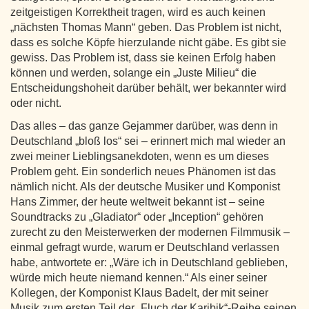
zeitgeistigen Korrektheit tragen, wird es auch keinen
„nächsten Thomas Mann“ geben. Das Problem ist nicht,
dass es solche Köpfe hierzulande nicht gäbe. Es gibt sie
gewiss. Das Problem ist, dass sie keinen Erfolg haben
können und werden, solange ein „Juste Milieu“ die
Entscheidungshoheit darüber behält, wer bekannter wird
oder nicht.
Das alles – das ganze Gejammer darüber, was denn in
Deutschland „bloß los“ sei – erinnert mich mal wieder an
zwei meiner Lieblingsanekdoten, wenn es um dieses
Problem geht. Ein sonderlich neues Phänomen ist das
nämlich nicht. Als der deutsche Musiker und Komponist
Hans Zimmer, der heute weltweit bekannt ist – seine
Soundtracks zu „Gladiator“ oder „Inception“ gehören
zurecht zu den Meisterwerken der modernen Filmmusik –
einmal gefragt wurde, warum er Deutschland verlassen
habe, antwortete er: „Wäre ich in Deutschland geblieben,
würde mich heute niemand kennen.“ Als einer seiner
Kollegen, der Komponist Klaus Badelt, der mit seiner
Musik zum ersten Teil der „Fluch der Karibik“-Reihe seinen