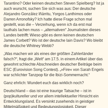
Tarantino? Oder keinen deutschen Steven Spielberg? Ist ja
auch wurscht, suchen Sie sich was aus: Der deutsche
Alejandro González Iñárritu, Yorgos Lanthimos oder
Darren Arronofsky? Ich hatte diese Frage schon mal
gestellt, was die – Verzeihung, wenn ich da erst mal
lauthals lachen muss – „alternativen“ Journalisten dieses
Landes betrifft: Wieso gibt es denn keinen deutschen
James Corbett? Wo ist der deutsche Iain Davis? Wo bleibt
die deutsche Whitney Webb?
„Was machen wir als eines der größten Zahlerländer
falsch?“, fragt die „Welt“ am 17.5. in einem Artikel über das
gewohnt schlechte Abschneiden deutscher Beiträge beim
ESC (Eurovision Song Contest). „»Fire« von Sarah Engels
war schlichter Tanzpop für die Ibizi-Sommernacht.“
Ganz ehrlich: Wundert euch das wirklich noch?
Deutschland – das ist eine traurige Tatsache – ist in
(pop)kultureller und vor allem intellektueller Hinsicht ein
Entwicklungsland. Es versinkt zusehends in geistiger
Mittelmäßigkeit und Bedeutungslosigkeit. Dieser