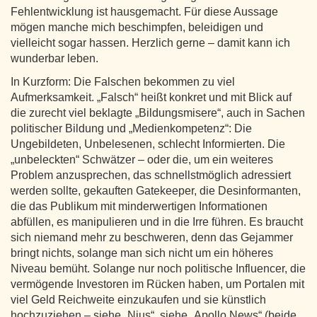
Fehlentwicklung ist hausgemacht. Für diese Aussage
mögen manche mich beschimpfen, beleidigen und
vielleicht sogar hassen. Herzlich gerne – damit kann ich
wunderbar leben.
In Kurzform: Die Falschen bekommen zu viel
Aufmerksamkeit. „Falsch“ heißt konkret und mit Blick auf
die zurecht viel beklagte „Bildungsmisere“, auch in Sachen
politischer Bildung und „Medienkompetenz“: Die
Ungebildeten, Unbelesenen, schlecht Informierten. Die
„unbeleckten“ Schwätzer – oder die, um ein weiteres
Problem anzusprechen, das schnellstmöglich adressiert
werden sollte, gekauften Gatekeeper, die Desinformanten,
die das Publikum mit minderwertigen Informationen
abfüllen, es manipulieren und in die Irre führen. Es braucht
sich niemand mehr zu beschweren, denn das Gejammer
bringt nichts, solange man sich nicht um ein höheres
Niveau bemüht. Solange nur noch politische Influencer, die
vermögende Investoren im Rücken haben, um Portalen mit
viel Geld Reichweite einzukaufen und sie künstlich
hochzuziehen – siehe „Nius“, siehe „Apollo News“ (beide