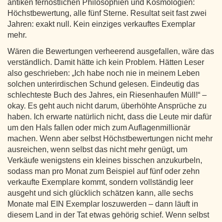
antiken fernöstlichen Philosophien und Kosmologien:
Höchstbewertung, alle fünf Sterne. Resultat seit fast zwei
Jahren: exakt null. Kein einziges verkauftes Exemplar
mehr.
Wären die Bewertungen verheerend ausgefallen, wäre das
verständlich. Damit hätte ich kein Problem. Hätten Leser
also geschrieben: „Ich habe noch nie in meinem Leben
solchen unterirdischen Schund gelesen. Eindeutig das
schlechteste Buch des Jahres, ein Riesenhaufen Müll!“ –
okay. Es geht auch nicht darum, überhöhte Ansprüche zu
haben. Ich erwarte natürlich nicht, dass die Leute mir dafür
um den Hals fallen oder mich zum Auflagenmillionär
machen. Wenn aber selbst Höchstbewertungen nicht mehr
ausreichen, wenn selbst das nicht mehr genügt, um
Verkäufe wenigstens ein kleines bisschen anzukurbeln,
sodass man pro Monat zum Beispiel auf fünf oder zehn
verkaufte Exemplare kommt, sondern vollständig leer
ausgeht und sich glücklich schätzen kann, alle sechs
Monate mal EIN Exemplar loszuwerden – dann läuft in
diesem Land in der Tat etwas gehörig schief. Wenn selbst