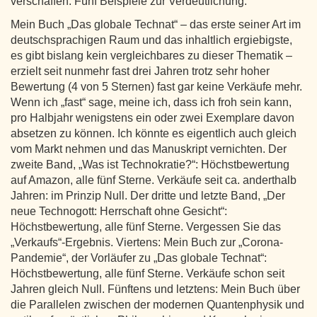
verschaffen. Fünf Beispiele zur Verdeutlichung.
Mein Buch „Das globale Technat“ – das erste seiner Art im
deutschsprachigen Raum und das inhaltlich ergiebigste,
es gibt bislang kein vergleichbares zu dieser Thematik –
erzielt seit nunmehr fast drei Jahren trotz sehr hoher
Bewertung (4 von 5 Sternen) fast gar keine Verkäufe mehr.
Wenn ich „fast“ sage, meine ich, dass ich froh sein kann,
pro Halbjahr wenigstens ein oder zwei Exemplare davon
absetzen zu können. Ich könnte es eigentlich auch gleich
vom Markt nehmen und das Manuskript vernichten. Der
zweite Band, „Was ist Technokratie?“: Höchstbewertung
auf Amazon, alle fünf Sterne. Verkäufe seit ca. anderthalb
Jahren: im Prinzip Null. Der dritte und letzte Band, „Der
neue Technogott: Herrschaft ohne Gesicht“:
Höchstbewertung, alle fünf Sterne. Vergessen Sie das
„Verkaufs“-Ergebnis. Viertens: Mein Buch zur „Corona-
Pandemie“, der Vorläufer zu „Das globale Technat“:
Höchstbewertung, alle fünf Sterne. Verkäufe schon seit
Jahren gleich Null. Fünftens und letztens: Mein Buch über
die Parallelen zwischen der modernen Quantenphysik und