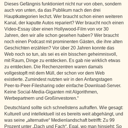
Dieses Gefängnis funktioniert nicht nur von oben, sondern
auch von unten, da das Publikum nach den drei
Hauptkategorien lechzt. Wer braucht schon einen weiteren
Kanal, der kaputte Autos repariert? Wer braucht noch einen
Video-Essay über einen Hollywood-Film von vor 30
Jahren, den wir alle schon gesehen haben? Wer braucht
noch einen Podcast mit prominenten Gästen, die ihre alten
Geschichten erzählen? Vor über 20 Jahren konnte das
Web noch so tun, als sei es ein bisschen geheimnisvoll,
mit Raum, Dinge zu entdecken. Es gab nie wirklich etwas
zu entdecken. Die Rechenzentren waren damals
vollgestopft mit dem Müll, der schon vor dem Web
existierte. Zumindest nutzten wir in den Anfangstagen
Peer-to-Peer-Filesharing oder einfache Download-Server.
Keine Social-Media-Giganten mit Algorithmen,
Werbepartnern und Großinvestoren.“
Deutschland sollte sich schnellstens aufraffen. Wie gesagt:
Kulturell und intellektuell ist es bereits weit abgehängt, und
was seine „alternative“ Medienlandschaft betrifft: Zu 99
Prozent unter „Dach und Fach“. Egal, wo man hinsieht: So