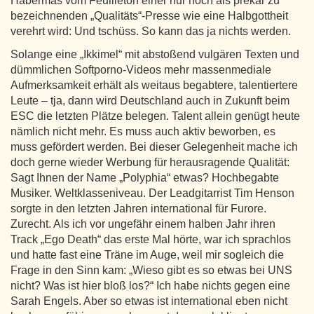
Habermas vom Feuilleton einer nur noch als prekär zu
bezeichnenden „Qualitäts“-Presse wie eine Halbgottheit
verehrt wird: Und tschüss. So kann das ja nichts werden.
Solange eine „Ikkimel“ mit abstoßend vulgären Texten und
dümmlichen Softporno-Videos mehr massenmediale
Aufmerksamkeit erhält als weitaus begabtere, talentiertere
Leute – tja, dann wird Deutschland auch in Zukunft beim
ESC die letzten Plätze belegen. Talent allein genügt heute
nämlich nicht mehr. Es muss auch aktiv beworben, es
muss gefördert werden. Bei dieser Gelegenheit mache ich
doch gerne wieder Werbung für herausragende Qualität:
Sagt Ihnen der Name „Polyphia“ etwas? Hochbegabte
Musiker. Weltklasseniveau. Der Leadgitarrist Tim Henson
sorgte in den letzten Jahren international für Furore.
Zurecht. Als ich vor ungefähr einem halben Jahr ihren
Track „Ego Death“ das erste Mal hörte, war ich sprachlos
und hatte fast eine Träne im Auge, weil mir sogleich die
Frage in den Sinn kam: „Wieso gibt es so etwas bei UNS
nicht? Was ist hier bloß los?“ Ich habe nichts gegen eine
Sarah Engels. Aber so etwas ist international eben nicht