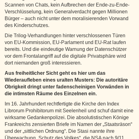
Scannen von Chats, kein Aufbrechen der Ende-zu-Ende-
Verschlüsselung, kein Generalverdacht gegen Millionen
Bürger – auch nicht unter dem moralisierenden Vorwand
des Kinderschutzes.
Die Trilog-Verhandlungen hinter verschlossenen Türen
von EU-Kommission, EU-Parlament und EU-Rat laufen
bereits. Und die eindeutige Warnung der Datenschützer
vor dem Frontalangriff auf die digitale Privatsphäre wird
dort niemanden groß interessieren.
Aus freiheitlicher Sicht geht es hier um das
Wiederaufleben eines uralten Musters: Die autoritäre
Obrigkeit dringt unter fadenscheinigen Vorwänden in
die intimsten Räume des Einzelnen ein.
Im 16. Jahrhundert rechtfertigte die Kirche den Index
Librorum Prohibitorum mit Seelenheil und schuf damit eine
wirksame Gedankenpolizei. Die absolutistischen Könige
Frankreichs zensierten Briefe im Namen der „Staatsräson“
und der „sittlichen Ordnung“. Die Stasi nannte ihre
Überwachung „Schutz des Volkes“, die NSA nach 9/11