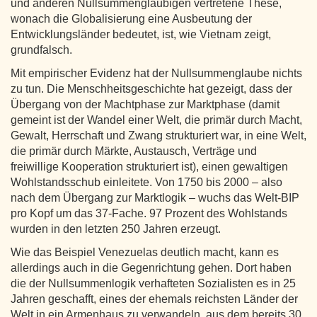
und anderen Nullsummengläubigen vertretene These,
wonach die Globalisierung eine Ausbeutung der
Entwicklungsländer bedeutet, ist, wie Vietnam zeigt,
grundfalsch.
Mit empirischer Evidenz hat der Nullsummenglaube nichts
zu tun. Die Menschheitsgeschichte hat gezeigt, dass der
Übergang von der Machtphase zur Marktphase (damit
gemeint ist der Wandel einer Welt, die primär durch Macht,
Gewalt, Herrschaft und Zwang strukturiert war, in eine Welt,
die primär durch Märkte, Austausch, Verträge und
freiwillige Kooperation strukturiert ist), einen gewaltigen
Wohlstandsschub einleitete. Von 1750 bis 2000 – also
nach dem Übergang zur Marktlogik – wuchs das Welt-BIP
pro Kopf um das 37-Fache. 97 Prozent des Wohlstands
wurden in den letzten 250 Jahren erzeugt.
Wie das Beispiel Venezuelas deutlich macht, kann es
allerdings auch in die Gegenrichtung gehen. Dort haben
die der Nullsummenlogik verhafteten Sozialisten es in 25
Jahren geschafft, eines der ehemals reichsten Länder der
Welt in ein Armenhaus zu verwandeln, aus dem bereits 30