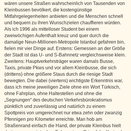
wären unsere Straßen wahrscheinlich von Tausenden von
Kleinbussen bevölkert, die kostengünstige
Mitfahrgelegenheiten anbieten und die Menschen schnell
und bequem zu ihren Wunschzielen chauffieren würden.
Als ich 1996 als mittelloser Student bei einem
zweiwöchigen Aufenthalt kreuz und quer durch die
damalige Neun-Millionen-Metropole Istanbul gefahren bin,
fielen mir vier Dinge auf. Erstens: Gemessen an der Größe
der Stadt ist das U- und S-Bahnnetz vergleichsweise klein.
Zweitens: Hauptverkehrsträger waren damals Busse,
Taxis, private Pkws und vor allem Kleinbusse, die sich
(drittens) ohne größere Staus durch die riesige Stadt
bewegten. Die dabei (viertens) wichtigste Erkenntnis war,
dass ich meine jeweiligen Ziele ohne ein Wort Türkisch,
ohne Fahrplan, ohne Haltestellen und ohne die
„Segnungen“ des deutschen Verkehrsbürokratismus
pünktlich und zuverlässig und natürlich zu einem
Spottpreis von umgerechnet nur etwa zehn oder zwanzig
Pfennigen pro Kilometer erreichte. Man hob am
Straßenrand einfach die Hand, der private Kleinbus hielt