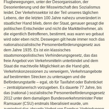
Flugbewegungen, unter der Desorganisation, der
Desorientierung und der Misswirtschaft des Sozialismus
leidet. Der Verkehrssektor ist der Teil unseres täglichen
Lebens, der die letzten 100 Jahre nahezu unverändert in
staatlicher Hand blieb, denn der Staat, genauer gesagt die
politischen Entscheider und nicht die Marktteilnehmer, als
die eigentlich Betroffenen, bestimmt, was wann wo gebaut
wird oder eben nicht. Deswegen gilt heute immer noch das
nationalsozialistische Personenbeförderungsgesetz aus
dem Jahre 1935. Es ist ein klassisches
staatsmonopolistisches Verhinderungsgesetz, das das
freie Angebot von Verkehrsmitteln unterbindet und dem
Staat die machtvolle Möglichkeit an die Hand gibt,
Verkehrskonzessionen zu verweigern, Verkehrsangebote
auf bestimmten Strecken zu untersagen und die
Beförderungstarife – egal, ob für Taxifahrt oder Bahnticket
– zentralplanerisch vorzugeben. Es dauerte 77 Jahre, bis
das (national-) sozialistische Personenbeförderungsgesetz
2012 unter dem damaligen Bundesverkehrsminister Peter
Ramsauer (CSU) erstmals liberalisiert wurde, um
zumindest das absurde Verbot von Fernbus-Verbindungen