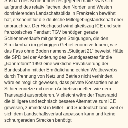
Ausbau des Schienennetzes gegeben hätte. Was sich
aufgrund des relativ flachen, den Norden und Westen
dominierenden Landschaftsbilds in Frankreich bewährt
hat, erscheint für die deutsche Mittelgebirgslandschaft eher
unbrauchbar. Der Hochgeschwindigkeitszug ICE und sein
französisches Pendant TGV benötigen gerade
Schienenverläufe mit geringen Steigungen, die den
Streckenbau im gebirgigen Gebiet enorm verteuern, wie
das Fass ohne Boden namens „Stuttgart 21“ beweist. Hätte
die SPD bei der Änderung des Grundgesetzes für die
„Bahnreform“ 1993 eine wirkliche Privatisierung der
Bundesbahn mit der Ermöglichung echten Wettbewerbs
durch Trennung von Netz und Betrieb nicht verhindert,
wäre es möglich gewesen, dass private Konsortien neue
Schienennetze mit neuen Antriebsmodellen wie dem
Transrapid ausprobieren. Vielleicht wäre der Transrapid
die billigere und technisch bessere Alternative zum ICE
gewesen, zumindest in Mittel- und Süddeutschland, weil er
sich dem Landschaftsverlauf anpassen kann und keine
schnurgeraden Strecken benötigt.