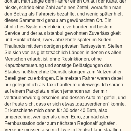
dort an, man zeigte dem Fahrer einen Ort auf der Karte, der
nickte, schrieb eine Zahl auf einen Zettel, woraufhin man
den Betrag als Fahrpreis bezahlte, und wenig später hielt
dieses Sammeltaxi genau am gewünschten Ort. Ein
ähnliches System erlebte ich, verbunden mit bestem
Service und der aus Istanbul gewohnten Zuverlässigkeit
und Pünktlichkeit, zwei Jahrzehnte später im Süden
Thailands mit dem dortigen privaten Taxissystem. Stellen
Sie sich vor, es gibt tatsächlich Länder, in denen es allen
Menschen erlaubt ist, ohne Restriktionen, ohne
Kaputtbesteuerung und sonstige Belästigungen des
Staates heißbegehrte Dienstleistungen zum Nutzen aller
Beteiligten zu erbringen. Die meisten Fahrer waren dabei
nur gelegentlich als Taxichauffeure unterwegs. Ich sprach
auf einem Parkplatz einfach jemanden an, der mir
vertrauenswürdig erschien und dessen Auto mir gefiel, und
der freute sich, dass er sich etwas „dazuverdienen“ konnte.
Er kutschierte mich dann für 30 oder 40 Bath, also
umgerechnet weniger als einen Euro, zur nächsten
Fernbusstation oder zum nächsten Regionalflughafen.
Verkehre müssen also nicht wie in Deutschland staatlich