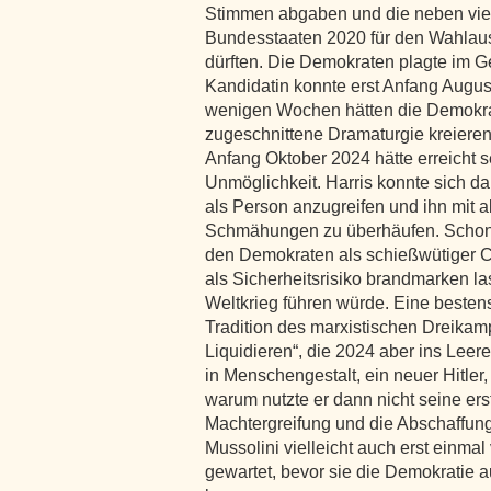
Stimmen abgaben und die neben viel
Bundesstaaten 2020 für den Wahla
dürften. Die Demokraten plagte im G
Kandidatin konnte erst Anfang August
wenigen Wochen hätten die Demokrat
zugeschnittene Dramaturgie kreiere
Anfang Oktober 2024 hätte erreicht s
Unmöglichkeit. Harris konnte sich d
als Person anzugreifen und ihn mit 
Schmähungen zu überhäufen. Schon
den Demokraten als schießwütiger C
als Sicherheitsrisiko brandmarken las
Weltkrieg führen würde. Eine bestens 
Tradition des marxistischen Dreikamp
Liquidieren“, die 2024 aber ins Leer
in Menschengestalt, ein neuer Hitler,
warum nutzte er dann nicht seine ers
Machtergreifung und die Abschaffung
Mussolini vielleicht auch erst einmal
gewartet, bevor sie die Demokratie