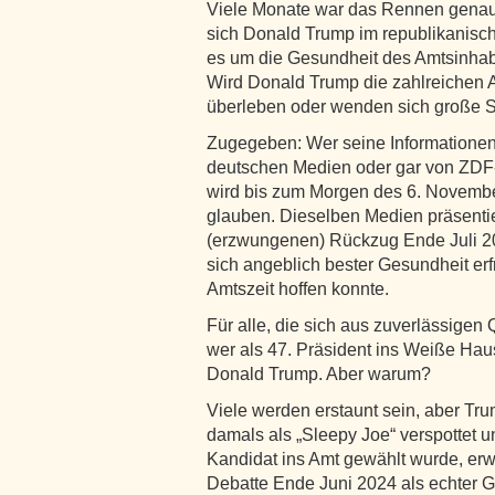
Viele Monate war das Rennen genau
sich Donald Trump im republikanisc
es um die Gesundheit des Amtsinha
Wird Donald Trump die zahlreichen 
überleben oder wenden sich große S
Zugegeben: Wer seine Informationen 
deutschen Medien oder gar von ZDF
wird bis zum Morgen des 6. Novembe
glauben. Dieselben Medien präsenti
(erzwungenen) Rückzug Ende Juli 202
sich angeblich bester Gesundheit erf
Amtszeit hoffen konnte.
Für alle, die sich aus zuverlässigen Q
wer als 47. Präsident ins Weiße Haus
Donald Trump. Aber warum?
Viele werden erstaunt sein, aber Tr
damals als „Sleepy Joe“ verspottet u
Kandidat ins Amt gewählt wurde, er
Debatte Ende Juni 2024 als echter G