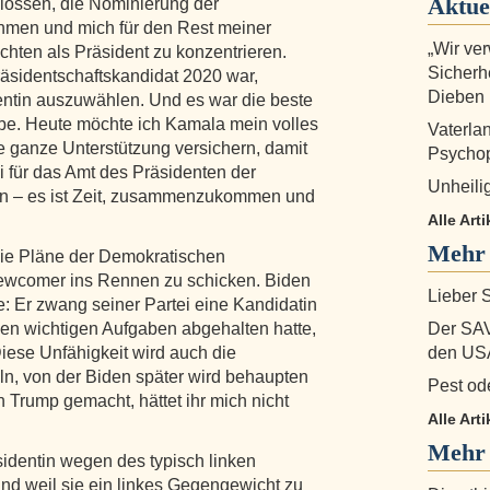
Aktue
hlossen, die Nominierung der
hmen und mich für den Rest meiner
„Wir ve
ichten als Präsident zu konzentrieren.
Sicherh
räsidentschaftskandidat 2020 war,
Dieben
entin auszuwählen. Und es war die beste
habe. Heute möchte ich Kamala mein volles
Vaterlan
 ganze Unterstützung versichern, damit
Psychop
ei für das Amt des Präsidenten der
Unheili
en – es ist Zeit, zusammenzukommen und
Alle Arti
Mehr
die Pläne der Demokratischen
Newcomer ins Rennen zu schicken. Biden
Lieber 
 Er zwang seiner Partei eine Kandidatin
llen wichtigen Aufgaben abgehalten hatte,
Der SAV
Diese Unfähigkeit wird auch die
den US
n, von der Biden später wird behaupten
Pest od
 Trump gemacht, hättet ihr mich nicht
Alle Art
Mehr 
sidentin wegen des typisch linken
d weil sie ein linkes Gegengewicht zu