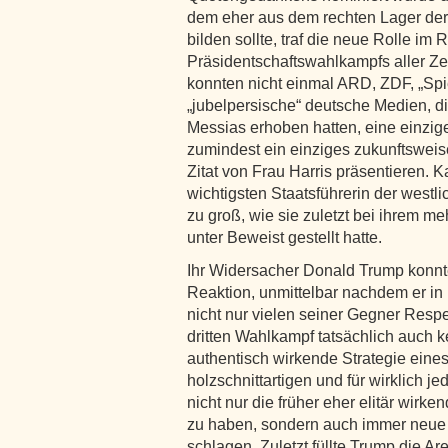
dem eher aus dem rechten Lager d
bilden sollte, traf die neue Rolle im
Präsidentschaftswahlkampfs aller Zei
konnten nicht einmal ARD, ZDF, „Spi
„jubelpersische“ deutsche Medien,
Messias erhoben hatten, eine einzige
zumindest ein einziges zukunftswei
Zitat von Frau Harris präsentieren. 
wichtigsten Staatsführerin der west
zu groß, wie sie zuletzt bei ihrem m
unter Beweist gestellt hatte.
Ihr Widersacher Donald Trump konnt
Reaktion, unmittelbar nachdem er in
nicht nur vielen seiner Gegner Respe
dritten Wahlkampf tatsächlich auch 
authentisch wirkende Strategie eines 
holzschnittartigen und für wirklich 
nicht nur die früher eher elitär wir
zu haben, sondern auch immer neue
schlagen. Zuletzt füllte Trump die 