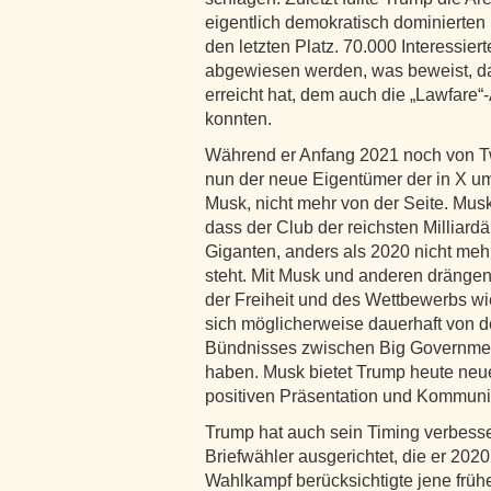
eigentlich demokratisch dominierten
den letzten Platz. 70.000 Interessie
abgewiesen werden, was beweist, da
erreicht hat, dem auch die „Lawfare
konnten.
Während er Anfang 2021 noch von Tw
nun der neue Eigentümer der in X u
Musk, nicht mehr von der Seite. Mu
dass der Club der reichsten Milliard
Giganten, anders als 2020 nicht me
steht. Mit Musk und anderen drängen
der Freiheit und des Wettbewerbs w
sich möglicherweise dauerhaft von d
Bündnisses zwischen Big Governme
haben. Musk bietet Trump heute neu
positiven Präsentation und Kommuni
Trump hat auch sein Timing verbess
Briefwähler ausgerichtet, die er 2020
Wahlkampf berücksichtigte jene früh