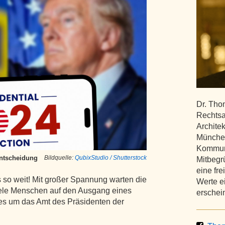
Dr. Tho
Rechtsa
Archite
München
Kommuna
Entscheidung
Bildquelle:
QubixStudio / Shutterstock
Mitbegrü
eine fre
 so weit! Mit großer Spannung warten die
Werte e
iele Menschen auf den Ausgang eines
erschein
s um das Amt des Präsidenten der