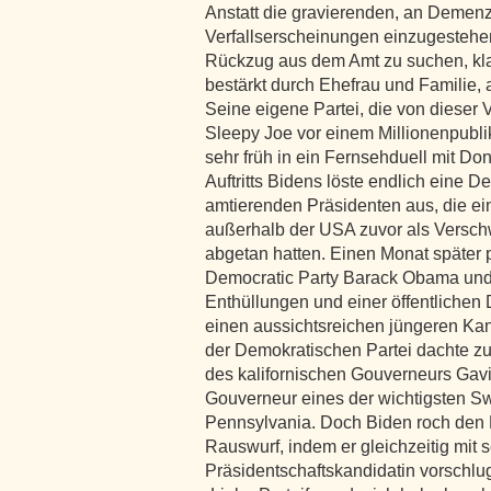
Anstatt die gravierenden, an Demen
Verfallserscheinungen einzugestehen
Rückzug aus dem Amt zu suchen, kl
bestärkt durch Ehefrau und Familie, a
Seine eigene Partei, die von dieser V
Sleepy Joe vor einem Millionenpublik
sehr früh in ein Fernsehduell mit Do
Auftritts Bidens löste endlich eine 
amtierenden Präsidenten aus, die ein
außerhalb der USA zuvor als Versch
abgetan hatten. Einen Monat später p
Democratic Party Barack Obama und 
Enthüllungen und einer öffentlichen 
einen aussichtsreichen jüngeren Ka
der Demokratischen Partei dachte z
des kalifornischen Gouverneurs Ga
Gouverneur eines der wichtigsten S
Pennsylvania. Doch Biden roch den B
Rauswurf, indem er gleichzeitig mit
Präsidentschaftskandidatin vorschlug