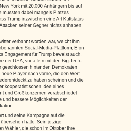
 New York mit 20.000 Anhängern bis auf
rte mussten dabei mangels Platzes
ss Trump inzwischen eine Art Kultstatus
“-Attacken seiner Gegner nichts anhaben
itter verbannt worden war, weicht ihm
mbenannten Social-Media-Plattform, Elon
sks Engagement für Trump beweist auch,
äre der USA, vor allem mit den Big-Tech-
hr geschlossen hinter den Demokraten
 neue Player nach vorne, die den Wert
iederentdeckt zu haben scheinen und die
er kooperatistischen Idee eines
nt und Großkonzernen verabschiedet
e und bessere Möglichkeiten der
kation.
ert und seine Kampagne auf die
 übersehen hatte. Sein jetziger
en Wähler, die schon im Oktober ihre