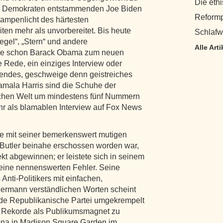
Die eth
er Demokraten entstammenden Joe Biden
Reformp
 Rampenlicht des härtesten
ten mehr als unvorbereitet. Bis heute
Schlafw
egel“, „Stern“ und andere
Alle Art
 die schon Barack Obama zum neuen
 Rede, ein einziges Interview oder
sendes, geschweige denn geistreiches
Kamala Harris sind die Schuhe der
lichen Welt um mindestens fünf Nummern
ehr als blamablen Interview auf Fox News
e mit seiner bemerkenswert mutigen
 Butler beinahe erschossen worden war,
kt abgewinnen; er leistete sich in seinem
keine nennenswerten Fehler. Seine
Anti-Politikers mit einfachen,
jedermann verständlichen Worten scheint
kende Republikanische Partei umgekrempelt
 Rekorde als Publikumsmagnet zu
Arena in Madison Square Garden im