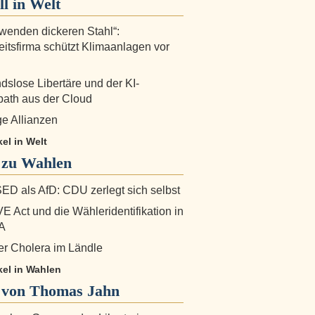
ll in
Welt
rwenden dickeren Stahl“:
eitsfirma schützt Klimaanlagen vor
dslose Libertäre und der KI-
ath aus der Cloud
ge Allianzen
kel in Welt
 zu
Wahlen
SED als AfD: CDU zerlegt sich selbst
E Act und die Wähleridentifikation in
A
er Cholera im Ländle
ikel in Wahlen
von Thomas Jahn