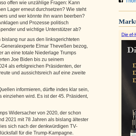
Thom
so offen wie unzählige Fragen: Kann
hen Lager erneut durchsetzen? Wie steht
bers und wer könnte ihn wann beerben?
Markt
Anklagen und Prozesse politisch
pender und wichtige Unterstützer ab?
Die ef-
bislang nur aus den linksgerichteten
-Generalexperte Elmar Theveßen bezog,
r an eine totale Niederlage Trumps
erten Joe Biden bis zu seinem
4 als erfolgreichen Präsidenten, der
reute und aussichtsreich auf eine zweite
uellen informieren, dürfte indes klar sein,
 einziehen wird. Es ist der 45. Präsident,
umps Widersacher von 2020, der schon
nd 2021 mit 78 Jahren als bislang ältester
wies sich nach der denkwürdigen TV-
lücksfall für die Trump-Kampagne.