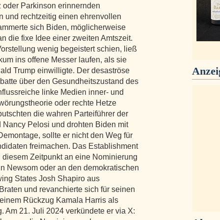
z oder Parkinson erinnernden
 und rechtzeitig einen ehrenvollen
ammerte sich Biden, möglicherweise
n die fixe Idee einer zweiten Amtszeit.
orstellung wenig begeistert schien, ließ
um ins offene Messer laufen, als sie
Anzei
nald Trump einwilligte. Der desaströse
Debatte über den Gesundheitszustand des
flussreiche linke Medien inner- und
wörungstheorie oder rechte Hetze
utschten die wahren Parteiführer der
Nancy Pelosi und drohten Biden mit
Demontage, sollte er nicht den Weg für
ndidaten freimachen. Das Establishment
u diesem Zeitpunkt an eine Nominierung
vin Newsom oder an den demokratischen
wing States Josh Shapiro aus
raten und revanchierte sich für seinen
 seinem Rückzug Kamala Harris als
. Am 21. Juli 2024 verkündete er via X: