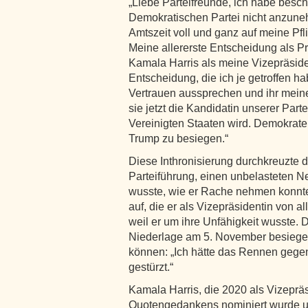
„Liebe Parteifreunde, ich habe besc
Demokratischen Partei nicht anzune
Amtszeit voll und ganz auf meine Pfl
Meine allererste Entscheidung als P
Kamala Harris als meine Vizepräsid
Entscheidung, die ich je getroffen 
Vertrauen aussprechen und ihr meine
sie jetzt die Kandidatin unserer Part
Vereinigten Staaten wird. Demokrat
Trump zu besiegen.“
Diese Inthronisierung durchkreuzte 
Parteiführung, einen unbelasteten 
wusste, wie er Rache nehmen konnte:
auf, die er als Vizepräsidentin von a
weil er um ihre Unfähigkeit wusste. 
Niederlage am 5. November besiegel
können: „Ich hätte das Rennen gegen
gestürzt.“
Kamala Harris, die 2020 als Vizeprä
Quotengedankens nominiert wurde un