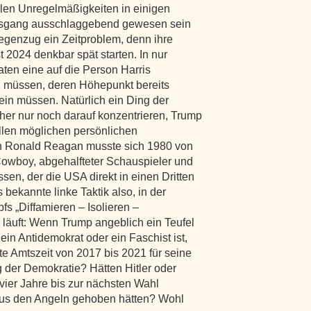
en Unregelmäßigkeiten in einigen
usgang ausschlaggebend gewesen sein
egenzug ein Zeitproblem, denn ihre
 2024 denkbar spät starten. In nur
en eine auf die Person Harris
n müssen, deren Höhepunkt bereits
ein müssen. Natürlich ein Ding der
aher nur noch darauf konzentrieren, Trump
allen möglichen persönlichen
 Ronald Reagan musste sich 1980 von
owboy, abgehalfteter Schauspieler und
sen, der die USA direkt in einen Dritten
bekannte linke Taktik also, in der
fs „Diffamieren – Isolieren –
e läuft: Wenn Trump angeblich ein Teufel
 ein Antidemokrat oder ein Faschist ist,
te Amtszeit von 2017 bis 2021 für seine
 der Demokratie? Hätten Hitler oder
 vier Jahre bis zur nächsten Wahl
 aus den Angeln gehoben hätten? Wohl