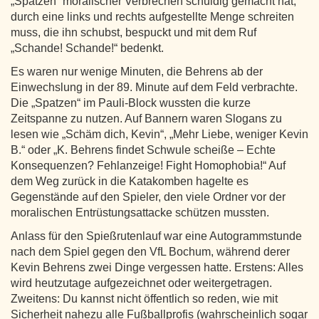
„Spatzen“ moralischer Verbrechen schuldig gemacht hat,
durch eine links und rechts aufgestellte Menge schreiten
muss, die ihn schubst, bespuckt und mit dem Ruf
„Schande! Schande!“ bedenkt.
Es waren nur wenige Minuten, die Behrens ab der
Einwechslung in der 89. Minute auf dem Feld verbrachte.
Die „Spatzen“ im Pauli-Block wussten die kurze
Zeitspanne zu nutzen. Auf Bannern waren Slogans zu
lesen wie „Schäm dich, Kevin“, „Mehr Liebe, weniger Kevin
B.“ oder „K. Behrens findet Schwule scheiße – Echte
Konsequenzen? Fehlanzeige! Fight Homophobia!“ Auf
dem Weg zurück in die Katakomben hagelte es
Gegenstände auf den Spieler, den viele Ordner vor der
moralischen Entrüstungsattacke schützen mussten.
Anlass für den Spießrutenlauf war eine Autogrammstunde
nach dem Spiel gegen den VfL Bochum, während derer
Kevin Behrens zwei Dinge vergessen hatte. Erstens: Alles
wird heutzutage aufgezeichnet oder weitergetragen.
Zweitens: Du kannst nicht öffentlich so reden, wie mit
Sicherheit nahezu alle Fußballprofis (wahrscheinlich sogar