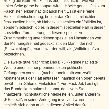
Bezug auf Björn Höcke, das ebenfalls nicht – wie von
linker Seite gerne behauptet wird – Höcke gerichtsfest zum
Faschisten erklärt hat, gilt auch hier: Es ist eine reine
Einzelfallentscheidung, bei der das Gericht mitnichten
festzustellen hatte, ob Habeck tatsächlich ein Vollidiot ist,
sondern lediglich, ob es in diesem speziellen Fall in dieser
speziellen Formulierung in diesem speziellen
Zusammenhang unter diesen speziellen Umständen von
der Meinungsfreiheit gedeckt ist, den Mann, der nicht
„Schwachkopf“ genannt werden will, als „Vollidioten“ zu
bezeichnen.
Die zweite gute Nachricht: Das BRD-Regime hat letzte
Woche einen seiner prominentesten politischen
Gefangenen vorzeitig (nach neuneinhalb von zwölf
Monaten) aus der Haft entlassen, nämlich den oben bereits
erwähnten „Shlomo Finkelstein“. Fun Fact: Jetzt erst gibt
das Bundeskriminalamt bekannt, dass vom Staat
finanzierte, nicht-staatliche Meldestellen, unter anderem
„REspect!“, in seine Verfolgung involviert waren – so
schließt sich denn auch in diesem Artikel der Kreis.