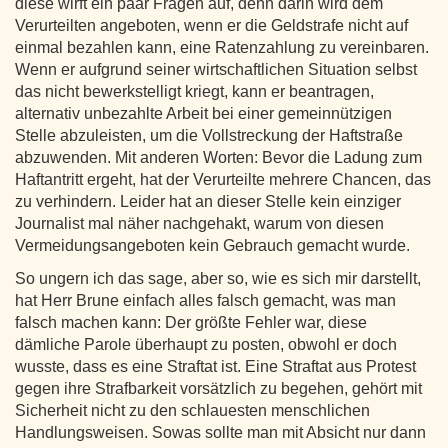
diese wirft ein paar Fragen auf, denn darin wird dem
Verurteilten angeboten, wenn er die Geldstrafe nicht auf
einmal bezahlen kann, eine Ratenzahlung zu vereinbaren.
Wenn er aufgrund seiner wirtschaftlichen Situation selbst
das nicht bewerkstelligt kriegt, kann er beantragen,
alternativ unbezahlte Arbeit bei einer gemeinnützigen
Stelle abzuleisten, um die Vollstreckung der Haftstraße
abzuwenden. Mit anderen Worten: Bevor die Ladung zum
Haftantritt ergeht, hat der Verurteilte mehrere Chancen, das
zu verhindern. Leider hat an dieser Stelle kein einziger
Journalist mal näher nachgehakt, warum von diesen
Vermeidungsangeboten kein Gebrauch gemacht wurde.
So ungern ich das sage, aber so, wie es sich mir darstellt,
hat Herr Brune einfach alles falsch gemacht, was man
falsch machen kann: Der größte Fehler war, diese
dämliche Parole überhaupt zu posten, obwohl er doch
wusste, dass es eine Straftat ist. Eine Straftat aus Protest
gegen ihre Strafbarkeit vorsätzlich zu begehen, gehört mit
Sicherheit nicht zu den schlauesten menschlichen
Handlungsweisen. Sowas sollte man mit Absicht nur dann