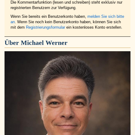
Die Kommentarfunktion (lesen und schreiben) steht exklusiv nur
registrierten Benutzern zur Verfügung.
Wenn Sie bereits ein Benutzerkonto haben,
melden Sie sich bitte
an
. Wenn Sie noch kein Benutzerkonto haben, können Sie sich
mit dem
Registrierungsformular
ein kostenloses Konto erstellen.
Über
Michael Werner