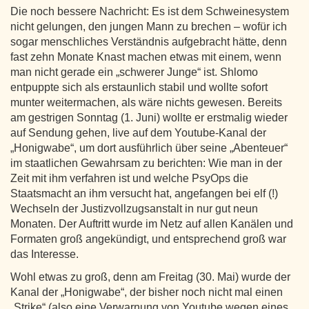
Die noch bessere Nachricht: Es ist dem Schweinesystem
nicht gelungen, den jungen Mann zu brechen – wofür ich
sogar menschliches Verständnis aufgebracht hätte, denn
fast zehn Monate Knast machen etwas mit einem, wenn
man nicht gerade ein „schwerer Junge“ ist. Shlomo
entpuppte sich als erstaunlich stabil und wollte sofort
munter weitermachen, als wäre nichts gewesen. Bereits
am gestrigen Sonntag (1. Juni) wollte er erstmalig wieder
auf Sendung gehen, live auf dem Youtube-Kanal der
„Honigwabe“, um dort ausführlich über seine „Abenteuer“
im staatlichen Gewahrsam zu berichten: Wie man in der
Zeit mit ihm verfahren ist und welche PsyOps die
Staatsmacht an ihm versucht hat, angefangen bei elf (!)
Wechseln der Justizvollzugsanstalt in nur gut neun
Monaten. Der Auftritt wurde im Netz auf allen Kanälen und
Formaten groß angekündigt, und entsprechend groß war
das Interesse.
Wohl etwas zu groß, denn am Freitag (30. Mai) wurde der
Kanal der „Honigwabe“, der bisher noch nicht mal einen
„Strike“ (also eine Verwarnung von Youtube wegen eines