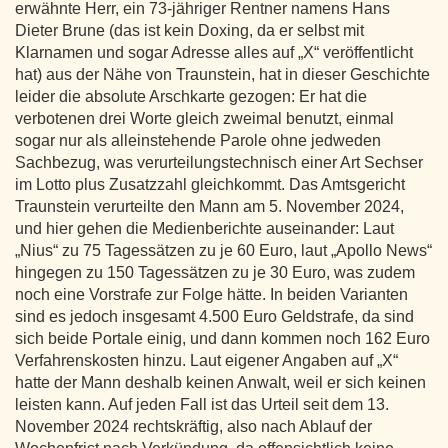
erwähnte Herr, ein 73-jähriger Rentner namens Hans
Dieter Brune (das ist kein Doxing, da er selbst mit
Klarnamen und sogar Adresse alles auf „X“ veröffentlicht
hat) aus der Nähe von Traunstein, hat in dieser Geschichte
leider die absolute Arschkarte gezogen: Er hat die
verbotenen drei Worte gleich zweimal benutzt, einmal
sogar nur als alleinstehende Parole ohne jedweden
Sachbezug, was verurteilungstechnisch einer Art Sechser
im Lotto plus Zusatzzahl gleichkommt. Das Amtsgericht
Traunstein verurteilte den Mann am 5. November 2024,
und hier gehen die Medienberichte auseinander: Laut
„Nius“ zu 75 Tagessätzen zu je 60 Euro, laut „Apollo News“
hingegen zu 150 Tagessätzen zu je 30 Euro, was zudem
noch eine Vorstrafe zur Folge hätte. In beiden Varianten
sind es jedoch insgesamt 4.500 Euro Geldstrafe, da sind
sich beide Portale einig, und dann kommen noch 162 Euro
Verfahrenskosten hinzu. Laut eigener Angaben auf „X“
hatte der Mann deshalb keinen Anwalt, weil er sich keinen
leisten kann. Auf jeden Fall ist das Urteil seit dem 13.
November 2024 rechtskräftig, also nach Ablauf der