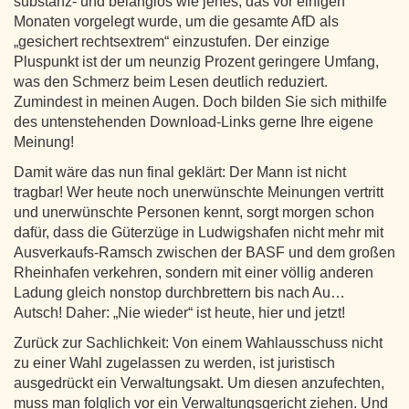
substanz- und belanglos wie jenes, das vor einigen
Monaten vorgelegt wurde, um die gesamte AfD als
„gesichert rechtsextrem“ einzustufen. Der einzige
Pluspunkt ist der um neunzig Prozent geringere Umfang,
was den Schmerz beim Lesen deutlich reduziert.
Zumindest in meinen Augen. Doch bilden Sie sich mithilfe
des untenstehenden Download-Links gerne Ihre eigene
Meinung!
Damit wäre das nun final geklärt: Der Mann ist nicht
tragbar! Wer heute noch unerwünschte Meinungen vertritt
und unerwünschte Personen kennt, sorgt morgen schon
dafür, dass die Güterzüge in Ludwigshafen nicht mehr mit
Ausverkaufs-Ramsch zwischen der BASF und dem großen
Rheinhafen verkehren, sondern mit einer völlig anderen
Ladung gleich nonstop durchbrettern bis nach Au…
Autsch! Daher: „Nie wieder“ ist heute, hier und jetzt!
Zurück zur Sachlichkeit: Von einem Wahlausschuss nicht
zu einer Wahl zugelassen zu werden, ist juristisch
ausgedrückt ein Verwaltungsakt. Um diesen anzufechten,
muss man folglich vor ein Verwaltungsgericht ziehen. Und