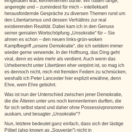
eingeladen war, kennenlernen durfte. Wir hatten lange,
angeregte und – zumindest für mich – intellektuell
herausfordernde Gespräche zu diversen Themen rund um
den Libertarismus und dessen Verhältnis zur real
existierenden Realität. Dabei kam ich in den Genuss
seiner genialen Wortschöpfung „Unsokratie“ für – Sie
ahnen es schon – den neuen links-grün-woken
Kampfbegriff „unsere Demokratie“, die ich seitdem immer
wieder gerne verwende. In der Hoffnung, das Ding geht
viral, denn es wäre mehr als verdient. Auch wenn das
Urheberrecht unter Libertären eher verpönt ist, so mag ich
es dennoch nicht, mich mit fremden Federn zu schmücken,
weshalb ich Peter Lancester hier explizit erwähne, denn
Ehre, wem Ehre gebührt.
Was ist nun der Unterschied zwischen jener Demokratie,
die die Älteren unter uns noch kennenlernen durften, die
für sich selbst stand und daher ohne Possessivpronomen
auskam, und besagter „Unsokratie“?
Nun, letztere bedeutet ganz einfach, dass sich der lästige
Pöbel (also known as „Souverän“) nicht in