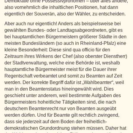
Demokratie ohne Possessivpronomen – über alles andere,
also vornehmlich die inhaltlichen Positionen, hat dann
eigentlich der Souverän, also der Wähler, zu entscheiden.
Aber auch nur eigentlich! Anders als beispielsweise bei
gewählten Bundes- oder Landtagsabgeordneten, gibt es
bei hauptamtlichen Bürgermeistern größerer Städte in den
meisten Bundesländern (so auch in Rheinland-Pfalz) eine
kleine Besonderheit: Diese sind qua officio für den
Zeitraum ihres Wirkens der Chef (also oberster Dienstherr)
der Stadtverwaltung, welche eine Behörde ist, weshalb
hauptamtliche Bürgermeister meist für die Dauer ihrer
Regentschaft verbeamtet und somit zu Beamten auf Zeit
werden. Der korrekte Begriff dafür ist „Wahlbeamter“, weil
man in den Beamtenstatus hineingewählt wird. Dies
geschieht unter anderem, weil bestimmte Aufgaben des
Bürgermeisters hoheitliche Tätigkeiten sind, die nach
deutschem Beamtenrecht nur von Beamten ausgeübt
werden dürfen. Und für Beamte gilt rechtlich zwingend,
dass sie jederzeit auf dem Boden der freiheitlich-
demokratischen Grundordnung stehen müssen. Daher hat