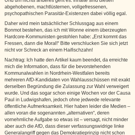
Und um nichts anderes geht es. Inhalte sind diesen
abgehobenen, machtlüsternen, vollgefressenen,
psychopathischen Parasitär-Existenzen dabei völlig egal.
Daher wird mein tatsächlicher Schlussgag aus einem
Bonmot bestehen, das ich mit Wonne einem überzeugten
Hardcore-Kommunisten gestohlen habe: „Erst kommt das
Fressen, dann die Moral!“ Bitte verschlucken Sie sich jetzt
nicht vor Schreck an einem Haifischzahn!
Nachtrag: Ich hatte den Artikel kaum beendet, da erreichte
mich die Information, dass für die bevorstehenden
Kommunalwahlen in Nordrhein-Westfalen bereits
mehreren AfD-Kandidaten von Wahlausschüssen mit exakt
derselben Begründung die Zulassung zur Wahl verweigert
wurde. Und das sogar schon einige Wochen vor der Causa
Paul in Ludwigshafen, jedoch ohne jedwede relevante
öffentliche Aufmerksamkeit. Hier haben leider die Medien –
allen voran die sogenannten „alternativen“, deren
vornehmliche Aufgabe so etwas ist – versagt, nicht minder
aber auch die AfD, dass dieser verfassungswidrige linke
Generalangriff gegen das Demokratieprinzip nicht schon