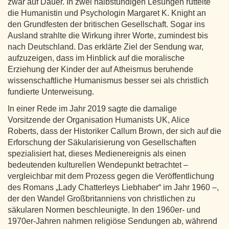
zwar auf Dauer. In zwei halbstündigen Lesungen rüttelte
die Humanistin und Psychologin Margaret K. Knight an
den Grundfesten der britischen Gesellschaft. Sogar ins
Ausland strahlte die Wirkung ihrer Worte, zumindest bis
nach Deutschland. Das erklärte Ziel der Sendung war,
aufzuzeigen, dass im Hinblick auf die moralische
Erziehung der Kinder der auf Atheismus beruhende
wissenschaftliche Humanismus besser sei als christlich
fundierte Unterweisung.
In einer Rede im Jahr 2019 sagte die damalige
Vorsitzende der Organisation Humanists UK, Alice
Roberts, dass der Historiker Callum Brown, der sich auf die
Erforschung der Säkularisierung von Gesellschaften
spezialisiert hat, dieses Medienereignis als einen
bedeutenden kulturellen Wendepunkt betrachtet –
vergleichbar mit dem Prozess gegen die Veröffentlichung
des Romans „Lady Chatterleys Liebhaber“ im Jahr 1960 –,
der den Wandel Großbritanniens von christlichen zu
säkularen Normen beschleunigte. In den 1960er- und
1970er-Jahren nahmen religiöse Sendungen ab, während