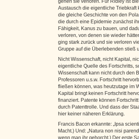
gehen sie verloren. Für Ridley ist die
Austausch die eigentliche Triebkraft k
die gleiche Geschichte von den Polar
die durch eine Epidemie zunächst ihr
Fähigkeit, Kanus zu bauen, und dad
verloren, von denen sie wieder hätt
ging stark zurück und sie verloren vi
Gruppe auf die Überlebenden stieß 
Nicht Wissenschaft, nicht Kapital, ni
eigentliche Quelle des Fortschritts,
Wissenschaft kann nicht durch den B
Professoren u.s.w. Fortschritt hervor
fließen können, was heutzutage im W
Kapital bringt keinen Fortschritt herv
finanziert. Patente können Fortschritt
durch Patenttrolle. Und dass der Staa
hier keiner näheren Erklärung.
Francis Bacon erkannte: „Ipsa scienti
Macht.) Und: „Natura non nisi parendo
wenn man ihr gehorcht.) Der erste Sa