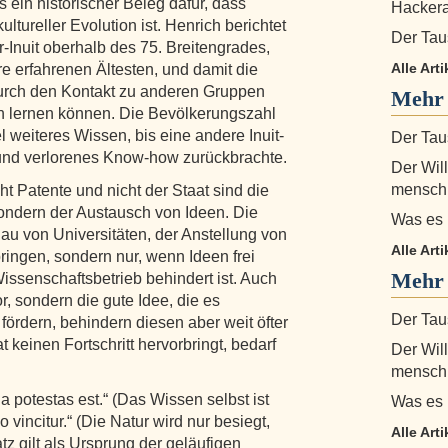
s ein historischer Beleg dafür, dass
Hackera
ultureller Evolution ist. Henrich berichtet
Der Tau
-Inuit oberhalb des 75. Breitengrades,
Alle Art
e erfahrenen Ältesten, und damit die
urch den Kontakt zu anderen Gruppen
Mehr
en lernen können. Die Bevölkerungszahl
el weiteres Wissen, bis eine andere Inuit-
Der Tau
und verlorenes Know-how zurückbrachte.
Der Will
menschl
cht Patente und nicht der Staat sind die
 sondern der Austausch von Ideen. Die
Was es 
au von Universitäten, der Anstellung von
Alle Art
bringen, sondern nur, wenn Ideen frei
Mehr 
issenschaftsbetrieb behindert ist. Auch
or, sondern die gute Idee, die es
Der Tau
 fördern, behindern diesen aber weit öfter
t keinen Fortschritt hervorbringt, bedarf
Der Will
menschl
a potestas est.“ (Das Wissen selbst ist
Was es 
 vincitur.“ (Die Natur wird nur besiegt,
Alle Art
tz gilt als Ursprung der geläufigen