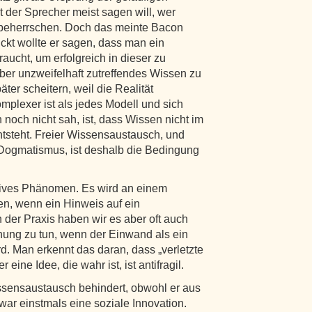
 der Sprecher meist sagen will, wer
e beherrschen. Doch das meinte Bacon
ckt wollte er sagen, dass man ein
ucht, um erfolgreich in dieser zu
über unzweifelhaft zutreffendes Wissen zu
äter scheitern, weil die Realität
mplexer ist als jedes Modell und sich
noch nicht sah, ist, dass Wissen nicht im
tsteht. Freier Wissensaustausch, und
 Dogmatismus, ist deshalb die Bedingung
tives Phänomen. Es wird an einem
en, wenn ein Hinweis auf ein
der Praxis haben wir es aber oft auch
ung zu tun, wenn der Einwand als ein
ird. Man erkennt das daran, dass „verletzte
eine Idee, die wahr ist, ist antifragil.
ssensaustausch behindert, obwohl er aus
ar einstmals eine soziale Innovation.