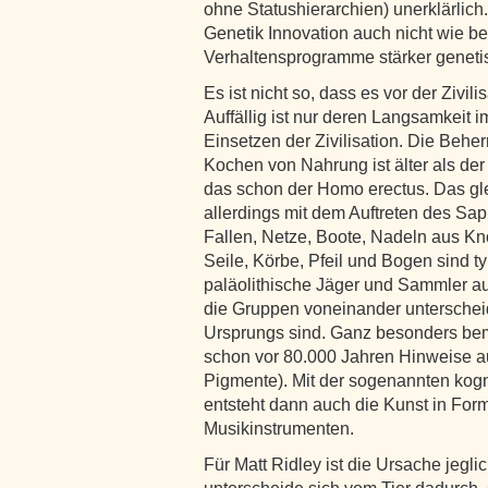
ohne Statushierarchien) unerklärlich
Genetik Innovation auch nicht wie bei
Verhaltensprogramme stärker genetisc
Es ist nicht so, dass es vor der Zivi
Auffällig ist nur deren Langsamkeit 
Einsetzen der Zivilisation. Die Beh
Kochen von Nahrung ist älter als der
das schon der Homo erectus. Das glei
allerdings mit dem Auftreten des Sa
Fallen, Netze, Boote, Nadeln aus K
Seile, Körbe, Pfeil und Bogen sind 
paläolithische Jäger und Sammler au
die Gruppen voneinander unterscheid
Ursprungs sind. Ganz besonders bem
schon vor 80.000 Jahren Hinweise au
Pigmente). Mit der sogenannten kogn
entsteht dann auch die Kunst in For
Musikinstrumenten.
Für Matt Ridley ist die Ursache jegl