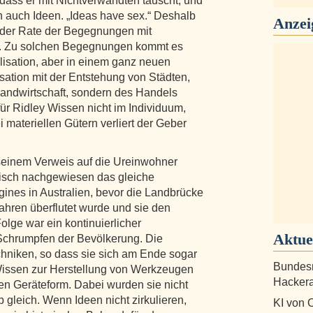
dass er mit Nichtverwandten tauscht, und
 auch Ideen. „Ideas have sex.“ Deshalb
Anzei
n der Rate der Begegnungen mit
t. Zu solchen Begegnungen kommt es
ilisation, aber in einem ganz neuen
sation mit der Entstehung von Städten,
Landwirtschaft, sondern des Handels
ür Ridley Wissen nicht im Individuum,
 materiellen Gütern verliert der Geber
 seinem Verweis auf die Ureinwohner
isch nachgewiesen das gleiche
gines in Australien, bevor die Landbrücke
ahren überflutet wurde und sie den
olge war ein kontinuierlicher
Aktue
 Schrumpfen der Bevölkerung. Die
chniken, so dass sie sich am Ende sogar
Bundesr
 Wissen zur Herstellung von Werkzeugen
Hackera
n Geräteform. Dabei wurden sie nicht
eb gleich. Wenn Ideen nicht zirkulieren,
KI von 