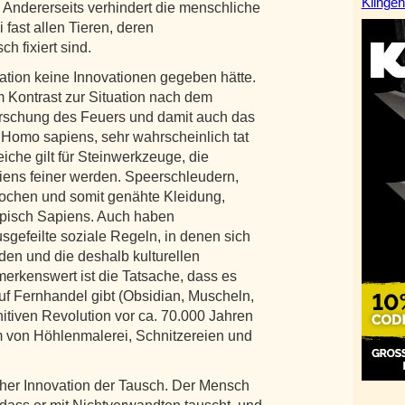
Klingen
. Andererseits verhindert die menschliche
 fast allen Tieren, deren
h fixiert sind.
lisation keine Innovationen gegeben hätte.
im Kontrast zur Situation nach dem
errschung des Feuers und damit auch das
 Homo sapiens, sehr wahrscheinlich tat
che gilt für Steinwerkzeuge, die
piens feiner werden. Speerschleudern,
nochen und somit genähte Kleidung,
typisch Sapiens. Auch haben
sgefeilte soziale Regeln, in denen sich
en und die deshalb kulturellen
erkenswert ist die Tatsache, dass es
f Fernhandel gibt (Obsidian, Muscheln,
itiven Revolution vor ca. 70.000 Jahren
m von Höhlenmalerei, Schnitzereien und
icher Innovation der Tausch. Der Mensch