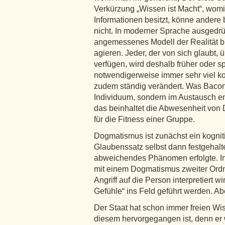
Verkürzung „Wissen ist Macht“, womit
Informationen besitzt, könne ander
nicht. In moderner Sprache ausgedrü
angemessenes Modell der Realität bra
agieren. Jeder, der von sich glaubt, 
verfügen, wird deshalb früher oder sp
notwendigerweise immer sehr viel ko
zudem ständig verändert. Was Bacon 
Individuum, sondern im Austausch en
das beinhaltet die Abwesenheit von
für die Fitness einer Gruppe.
Dogmatismus ist zunächst ein kogni
Glaubenssatz selbst dann festgehalt
abweichendes Phänomen erfolgte. In 
mit einem Dogmatismus zweiter Ordn
Angriff auf die Person interpretiert w
Gefühle“ ins Feld geführt werden. Aber 
Der Staat hat schon immer freien Wi
diesem hervorgegangen ist, denn er w