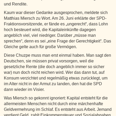
und Rendite.
Kaum war dieser Gedanke ausgesprochen, meldete sich
Matthias Miersch zu Wort. Am 26. Juni erklärte der SPD-
Fraktionsvorsitzende, er fände es „ungerecht“, dass Lohn
hoch besteuert wird, die Kapitaleinkünfte dagegen
angeblich viel, viel niedriger. Darüber „müsse man
sprechen“, denn es sei „eine Frage der Gerechtigkeit“. Das
Gleiche gelte auch für große Vermögen.
Diese Chuzpe muss man erst einmal haben. Man sagt den
Deutschen, sie müssen privat vorsorgen, weil die
gesetzliche Rente (die doch angeblich immer so sicher
war) nun doch nicht reichen wird. Wer das dann tut, auf
Konsum verzichtet und regelmäßig etwas zurücklegt, um
im Alter nicht in der Armut zu landen, den hat die SPD
dann wieder im Visier.
Was Miersch so gekonnt ignoriert: Kapital entsteht für die
allermeisten Menschen nicht durch eine märchenhafte
Geldvermehrung im Schlaf. Es entsteht aus Arbeit. Jemand
verdient Geld, zahlt Einkommensteuer und Sozialabgaben,