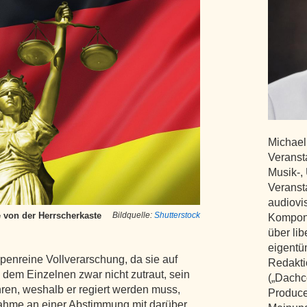
Michael 
Veransta
Musik-,
Veranst
audiovi
e von der Herrscherkaste
Bildquelle:
Shutterstock
Komponi
über li
eigentüm
upenreine Vollverarschung, da sie auf
Redakti
 dem Einzelnen zwar nicht zutraut, sein
(„Dachc
ren, weshalb er regiert werden muss,
Producer
lnahme an einer Abstimmung mit darüber