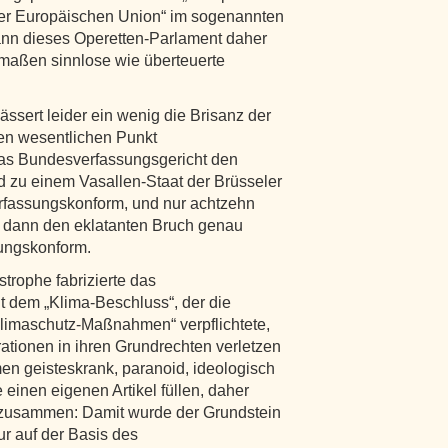
der Europäischen Union“ im sogenannten
ann dieses Operetten-Parlament daher
rmaßen sinnlose wie überteuerte
ssert leider ein wenig die Brisanz der
en wesentlichen Punkt
das Bundesverfassungsgericht den
d zu einem Vasallen-Staat der Brüsseler
verfassungskonform, und nur achtzehn
ht dann den eklatanten Bruch genau
sungskonform.
trophe fabrizierte das
 dem „Klima-Beschluss“, der die
limaschutz-Maßnahmen“ verpflichtete,
rationen in ihren Grundrechten verletzen
en geisteskrank, paranoid, ideologisch
e einen eigenen Artikel füllen, daher
 zusammen: Damit wurde der Grundstein
tur auf der Basis des