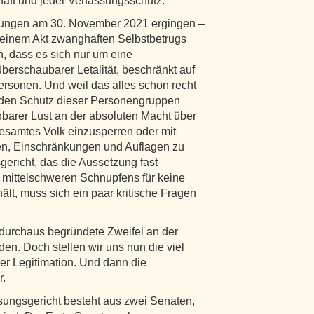
haft und jeder Verfassungsschutz.
idungen am 30. November 2021 ergingen –
in einem Akt zwanghaften Selbstbetrugs
n, dass es sich nur um eine
überschaubarer Letalität, beschränkt auf
Personen. Und weil das alles schon recht
f den Schutz dieser Personengruppen
nbarer Lust an der absoluten Macht über
gesamtes Volk einzusperren oder mit
en, Einschränkungen und Auflagen zu
gericht, das die Aussetzung fast
 mittelschweren Schnupfens für keine
lt, muss sich ein paar kritische Fragen
 durchaus begründete Zweifel an der
den. Doch stellen wir uns nun die viel
er Legitimation. Und dann die
r.
sungsgericht besteht aus zwei Senaten,