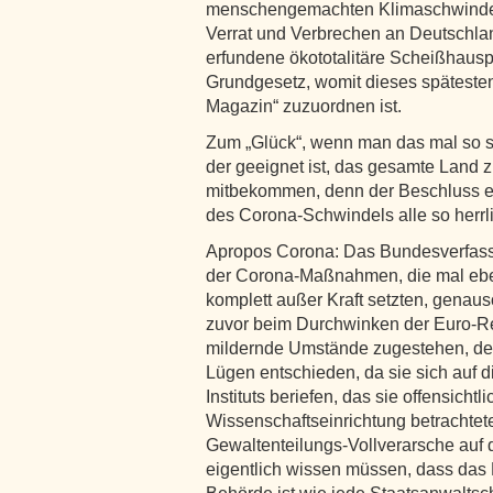
menschengemachten Klimaschwindels
Verrat und Verbrechen an Deutschlan
erfundene ökototalitäre Scheißhau
Grundgesetz, womit dieses spätestens
Magazin“ zuzuordnen ist.
Zum „Glück“, wenn man das mal so se
der geeignet ist, das gesamte Land 
mitbekommen, denn der Beschluss e
des Corona-Schwindels alle so herr
Apropos Corona: Das Bundesverfass
der Corona-Maßnahmen, die mal eben
komplett außer Kraft setzten, genau
zuvor beim Durchwinken der Euro-R
mildernde Umstände zugestehen, den
Lügen entschieden, da sie sich auf 
Instituts beriefen, das sie offensicht
Wissenschaftseinrichtung betrachteten
Gewaltenteilungs-Vollverarsche auf
eigentlich wissen müssen, dass da