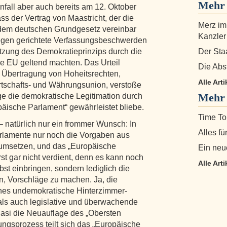
Mehr
enfall aber auch bereits am 12. Oktober
ss der Vertrag von Maastricht, der die
Merz im
 dem deutschen Grundgesetz vereinbar
Kanzler
gegen gerichtete Verfassungsbeschwerden
etzung des Demokratieprinzips durch die
Der Sta
 EU geltend machten. Das Urteil
Die Abs
 Übertragung von Hoheitsrechten,
Alle Art
irtschafts- und Währungsunion, verstoße
Mehr 
e die demokratische Legitimation durch
äische Parlament“ gewährleistet bliebe.
Time T
 natürlich nur ein frommer Wunsch: In
Alles f
Parlamente nur noch die Vorgaben aus
umsetzen, und das „Europäische
Ein neu
st gar nicht verdient, denn es kann noch
Alle Art
st einbringen, sondern lediglich die
n, Vorschläge zu machen. Ja, die
nes undemokratische Hinterzimmer-
als auch legislative und überwachende
asi die Neuauflage des „Obersten
ungsprozess teilt sich das „Europäische