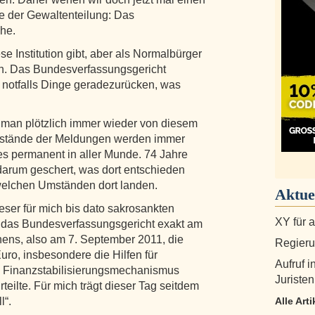
te der Gewaltenteilung: Das
he.
e Institution gibt, aber als Normalbürger
on. Das Bundesverfassungsgericht
 notfalls Dinge geradezurücken, was
e man plötzlich immer wieder von diesem
Abstände der Meldungen werden immer
 es permanent in aller Munde. 74 Jahre
darum geschert, was dort entschieden
 welchen Umständen dort landen.
Aktue
ser für mich bis dato sakrosankten
XY für 
ls das Bundesverfassungsgericht exakt am
ens, also am 7. September 2011, die
Regierun
ro, insbesondere die Hilfen für
Aufruf i
 Finanzstabilisierungsmechanismus
Juristen
eilte. Für mich trägt dieser Tag seitdem
l“.
Alle Art