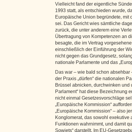
Vielleicht fand der eigentliche Sünd
1993 statt, als entschieden wurde, da
Europäische Union begründete, mit
sei. Das Gericht wies sämtliche da
zurück, die unter anderem eine Verl
Übertragung von Kompetenzen an die
besagte, die im Vertrag vorgesehene
einschließlich der Einführung der W
nicht gegen das Grundgesetz, solang
nationale Parlamente und das „Europ
Das war – wie bald schon absehbar –
der Praxis „dürfen“ die nationalen 
Brüssel abnicken, durchwinken und 
Parlament“ hat diese Bezeichnung er
nicht einmal Gesetzesvorschläge selb
„Europäische Kommission“ aufforder
„Europäische Kommission“ – also je
Konglomerat, das sowohl exekutive 
Funktionen wahrnimmt, und damit qu
Sowjets“ darstellt. Im EU-Gesetzgeb