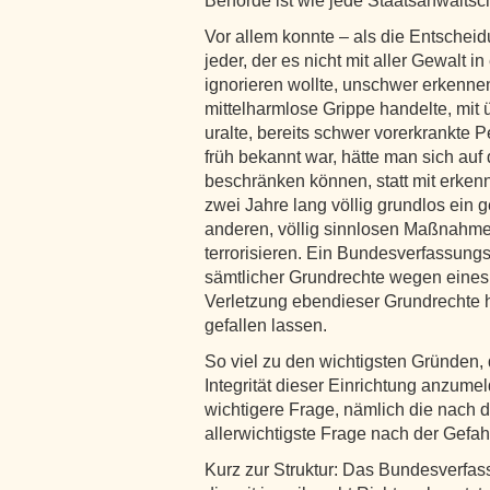
Behörde ist wie jede Staatsanwaltsc
Vor allem konnte – als die Entsche
jeder, der es nicht mit aller Gewalt 
ignorieren wollte, unschwer erkenne
mittelharmlose Grippe handelte, mit 
uralte, bereits schwer vorerkrankte 
früh bekannt war, hätte man sich au
beschränken können, statt mit erken
zwei Jahre lang völlig grundlos ein 
anderen, völlig sinnlosen Maßnahm
terrorisieren. Ein Bundesverfassungs
sämtlicher Grundrechte wegen eines
Verletzung ebendieser Grundrechte hä
gefallen lassen.
So viel zu den wichtigsten Gründen,
Integrität dieser Einrichtung anzumel
wichtigere Frage, nämlich die nach d
allerwichtigste Frage nach der Gefah
Kurz zur Struktur: Das Bundesverfas