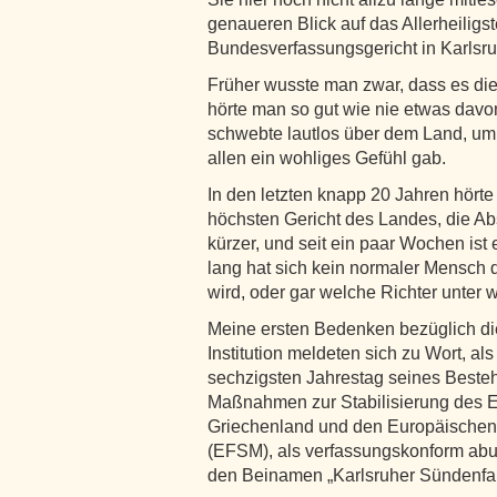
genaueren Blick auf das Allerheiligs
Bundesverfassungsgericht in Karlsru
Früher wusste man zwar, dass es dies
hörte man so gut wie nie etwas dav
schwebte lautlos über dem Land, um
allen ein wohliges Gefühl gab.
In den letzten knapp 20 Jahren hört
höchsten Gericht des Landes, die 
kürzer, und seit ein paar Wochen ist
lang hat sich kein normaler Mensch 
wird, oder gar welche Richter unter
Meine ersten Bedenken bezüglich die
Institution meldeten sich zu Wort, a
sechzigsten Jahrestag seines Besteh
Maßnahmen zur Stabilisierung des Eu
Griechenland und den Europäischen
(EFSM), als verfassungskonform aburt
den Beinamen „Karlsruher Sündenfal