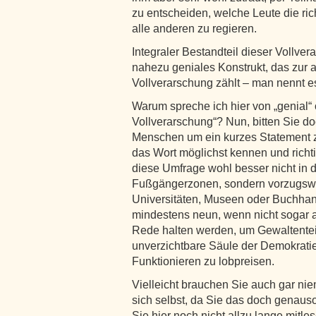
zu entscheiden, welche Leute die ric
alle anderen zu regieren.
Integraler Bestandteil dieser Vollve
nahezu geniales Konstrukt, das zur 
Vollverarschung zählt – man nennt e
Warum spreche ich hier von „genial“
Vollverarschung“? Nun, bitten Sie d
Menschen um ein kurzes Statement z
das Wort möglichst kennen und richt
diese Umfrage wohl besser nicht in 
Fußgängerzonen, sondern vorzugswei
Universitäten, Museen oder Buchhand
mindestens neun, wenn nicht sogar 
Rede halten werden, um Gewaltenteil
unverzichtbare Säule der Demokratie
Funktionieren zu lobpreisen.
Vielleicht brauchen Sie auch gar ni
sich selbst, da Sie das doch genauso
Sie hier noch nicht allzu lange mitle