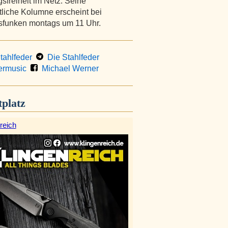
sfreiheit im Netz. Seine
liche Kolumne erscheint bei
tsfunken montags um 11 Uhr.
ahlfeder
Die Stahlfeder
rmusic
Michael Werner
platz
reich