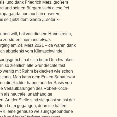
, und dank Friedrich Merz‘ großem
d und seinen Bürgern steht diese frei
spropaganda nun auch in unserem
 seit jetzt dem Genre „Esoterik-
hen will, hat von diesem Handstreich,
zu zerstören, niemand etwas
rging am 24. März 2021 – da waren dank
lich abgelenkt vom Klimaschwindel.
ungsgericht hat sich beim Durchwinken
 so ziemlich alle Grundrechte fast
so wenig mit Ruhm bekleckert wie schon
ettung. Man kann dem Ersten Senat zwar
n die Richter haben auf der Basis von
die Verlautbarungen des Robert-Koch-
lich als neutrale, unabhängige
. An der Stelle sind sie quasi selbst der
 den Leim gegangen, denn sie hätten
s RKI eine genauso weisungsgebundene