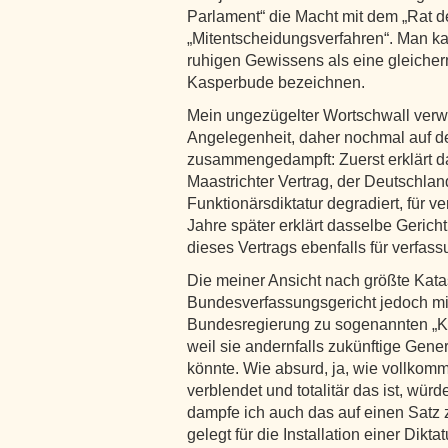
Parlament“ die Macht mit dem „Rat 
„Mitentscheidungsverfahren“. Man k
ruhigen Gewissens als eine gleiche
Kasperbude bezeichnen.
Mein ungezügelter Wortschwall verwä
Angelegenheit, daher nochmal auf d
zusammengedampft: Zuerst erklärt 
Maastrichter Vertrag, der Deutschlan
Funktionärsdiktatur degradiert, für 
Jahre später erklärt dasselbe Geric
dieses Vertrags ebenfalls für verfas
Die meiner Ansicht nach größte Katas
Bundesverfassungsgericht jedoch mit
Bundesregierung zu sogenannten „K
weil sie andernfalls zukünftige Gene
könnte. Wie absurd, ja, wie vollkomm
verblendet und totalitär das ist, würd
dampfe ich auch das auf einen Satz
gelegt für die Installation einer Dikta