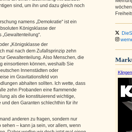
Meinung
htigen sind, um ihn und dazu gleich noch
wöchent
Freihei
rarschung namens „Demokratie“ ist ein
absoluten Königsklasse der
DieSt
s „Gewaltenteilung“.
werne
 oder „Königsklasse der
och mal nach dem Zufallsprinzip zehn
ur Gewaltenteilung. Also Menschen, die
Markt
ig einsortieren können, weshalb Sie
deutschen Innenstädten oder
Klingen
se im Gravitationsfeld von
lungen abhalten sollten. Ich wette, dass
alle zehn Probanden eine flammende
ung als die konstituierend wichtige,
 und den Garanten schlechthin für ihr
emand anderen zu fragen, sondern nur
 sehen – kann ja sein, vor allem, wenn
sen. Daher werfen wir doch jetzt mal einen