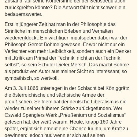
Zustand, auf seine Körpersinne bei der Selbstregulation
zurückgreifen könnte? Die Antwort fällt nicht schwer: ein
bedauernswerter.
Erst in jüngerer Zeit hat man in der Philosophie das
Sinnliche im menschlichen Erleben und Verhalten
wiederentdeckt. Ein wichtiger Impulsgeber dabei war der
Philosoph Gernot Böhme gewesen. Er war nicht nur ein
Verfechter von mehr Leiblichkeit, sondern auch ein Denker
mit „Kritik am Primat der Technik, nicht an der Technik
selbst“, so sein Schüler Dieter Mersch. Das macht Böhme
als produktiven Autor aus meiner Sicht so interessant, so
sympathisch, so wertvoll.
Am 3. Juli 1866 unterlagen in der Schlacht bei Königgrätz
die österreichische und sächsische Armee der
preußischen. Seitdem hat der deutsche Liberalismus nie
wieder zu seiner früheren Stärke zurückgefunden. Wer
Oswald Spenglers Werk „Preußentum und Sozialismus“
gelesen hat, der weiß warum. Heute, knapp 160 Jahre
später, ergibt sich erneut eine Chance für ihn, um Kraft zu
gewinnen; jedoch nur, wenn er sich auf seinen