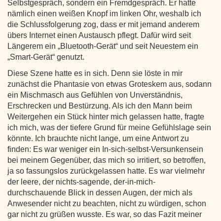
Selbstgespräch, sondern ein Fremdgespräch. Er hatte
nämlich einen weißen Knopf im linken Ohr, weshalb ich
die Schlussfolgerung zog, dass er mit jemand anderem
übers Internet einen Austausch pflegt. Dafür wird seit
Längerem ein „Bluetooth-Gerät“ und seit Neuestem ein
„Smart-Gerät“ genutzt.
Diese Szene hatte es in sich. Denn sie löste in mir
zunächst die Phantasie von etwas Groteskem aus, sodann
ein Mischmasch aus Gefühlen von Unverständnis,
Erschrecken und Bestürzung. Als ich den Mann beim
Weitergehen ein Stück hinter mich gelassen hatte, fragte
ich mich, was der tiefere Grund für meine Gefühlslage sein
könnte. Ich brauchte nicht lange, um eine Antwort zu
finden: Es war weniger ein In-sich-selbst-Versunkensein
bei meinem Gegenüber, das mich so irritiert, so betroffen,
ja so fassungslos zurückgelassen hatte. Es war vielmehr
der leere, der nichts-sagende, der-in-mich-
durchschauende Blick in dessen Augen, der mich als
Anwesender nicht zu beachten, nicht zu würdigen, schon
gar nicht zu grüßen wusste. Es war, so das Fazit meiner