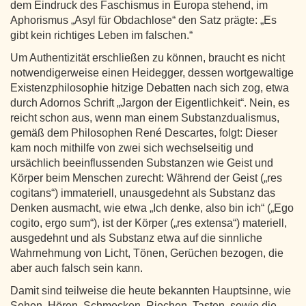
dem Eindruck des Faschismus in Europa stehend, im
Aphorismus „Asyl für Obdachlose“ den Satz prägte: „Es
gibt kein richtiges Leben im falschen.“
Um Authentizität erschließen zu können, braucht es nicht
notwendigerweise einen Heidegger, dessen wortgewaltige
Existenzphilosophie hitzige Debatten nach sich zog, etwa
durch Adornos Schrift „Jargon der Eigentlichkeit“. Nein, es
reicht schon aus, wenn man einem Substanzdualismus,
gemäß dem Philosophen René Descartes, folgt: Dieser
kam noch mithilfe von zwei sich wechselseitig und
ursächlich beeinflussenden Substanzen wie Geist und
Körper beim Menschen zurecht: Während der Geist („res
cogitans“) immateriell, unausgedehnt als Substanz das
Denken ausmacht, wie etwa „Ich denke, also bin ich“ („Ego
cogito, ergo sum“), ist der Körper („res extensa“) materiell,
ausgedehnt und als Substanz etwa auf die sinnliche
Wahrnehmung von Licht, Tönen, Gerüchen bezogen, die
aber auch falsch sein kann.
Damit sind teilweise die heute bekannten Hauptsinne, wie
Sehen, Hören, Schmecken, Riechen, Tasten, sowie die