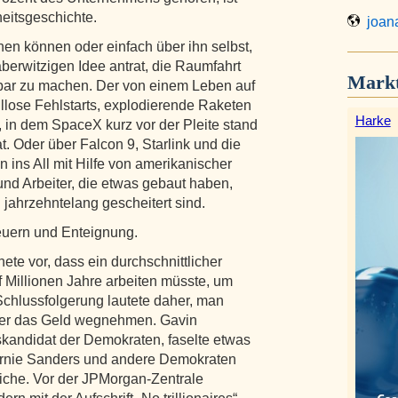
heitsgeschichte.
joana
hen können oder einfach über ihn selbst,
aberwitzigen Idee antrat, die Raumfahrt
Markt
bar zu machen. Der von einem Leben auf
llose Fehlstarts, explodierende Raketen
Harke
in dem SpaceX kurz vor der Pleite stand
. Oder über Falcon 9, Starlink und die
ins All mit Hilfe von amerikanischer
nd Arbeiter, die etwas gebaut haben,
jahrzehntelang gescheitert sind.
teuern und Enteignung.
te vor, dass ein durchschnittlicher
f Millionen Jahre arbeiten müsste, um
chlussfolgerung lautete daher, man
er das Geld wegnehmen. Gavin
kandidat der Demokraten, faselte etwas
ernie Sanders und andere Demokraten
eiche. Vor der JPMorgan-Zentrale