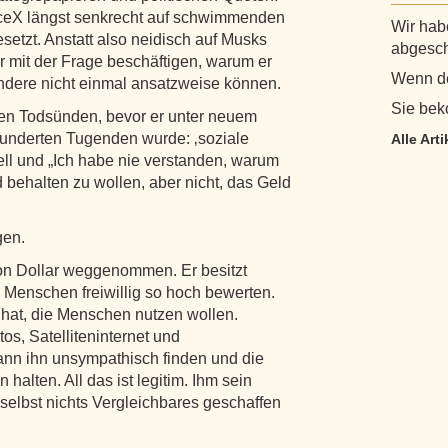
aceX längst senkrecht auf schwimmenden
Wir habe
etzt. Anstatt also neidisch auf Musks
abgesch
r mit der Frage beschäftigen, warum er
Wenn de
andere nicht einmal ansatzweise können.
Sie bek
eben Todsünden, bevor er unter neuem
underten Tugenden wurde: ‚soziale
Alle Art
ll und „Ich habe nie verstanden, warum
ld behalten zu wollen, aber nicht, das Geld
gen.
on Dollar weggenommen. Er besitzt
Menschen freiwillig so hoch bewerten.
 hat, die Menschen nutzen wollen.
os, Satelliteninternet und
nn ihn unsympathisch finden und die
alten. All das ist legitim. Ihm sein
elbst nichts Vergleichbares geschaffen