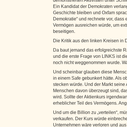
demonstrierten Aktivisten unter Schilde
Ein Kandidat der Demokraten verlangt
Geschichte bleiben und Oxfam sprach
Demokratie“ und rechnete vor, dass 
Vermögen ausreichen würde, um extre
beseitigen.
Die Kritik aus den linken Kreisen in
Da baut jemand das erfolgreichste 
und die erste Frage von LINKS ist di
noch nicht weggenommen wurde. Was 
Und scheinbar glauben diese Mensch
in einem Safe gebunkert hätte. Als o
stecken würde. Und der Markt seine A
Menschen davon überzeugt sind, das
wird. Sollte der Aktienkurs irgendwa
erheblicher Teil des Vermögens. An
Und um die Billion zu „verteilen“, m
verkaufen. Der Kurs würde einbreche
Unternehmen wäre verloren und aus 