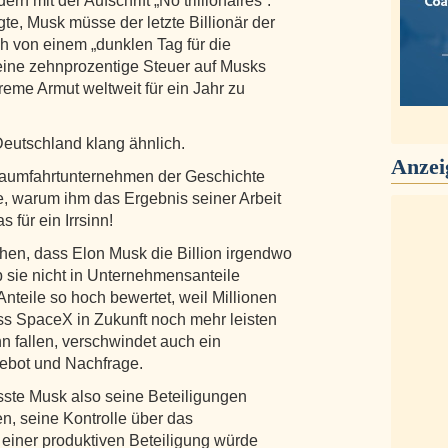
rn mit der Aufschrift „No trillionaires“.
e, Musk müsse der letzte Billionär der
 von einem „dunklen Tag für die
eine zehnprozentige Steuer auf Musks
me Armut weltweit für ein Jahr zu
 Deutschland klang ähnlich.
Anzei
Raumfahrtunternehmen der Geschichte
e, warum ihm das Ergebnis seiner Arbeit
für ein Irrsinn!
en, dass Elon Musk die Billion irgendwo
b sie nicht in Unternehmensanteile
nteile so hoch bewertet, weil Millionen
s SpaceX in Zukunft noch mehr leisten
nn fallen, verschwindet auch ein
gebot und Nachfrage.
üsste Musk also seine Beteiligungen
n, seine Kontrolle über das
einer produktiven Beteiligung würde