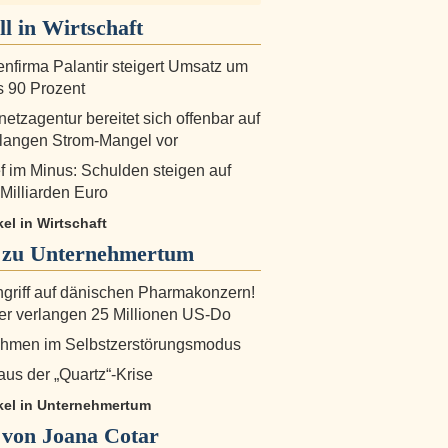
ll in
Wirtschaft
nfirma Palantir steigert Umsatz um
s 90 Prozent
etzagentur bereitet sich offenbar auf
angen Strom-Mangel vor
ef im Minus: Schulden steigen auf
 Milliarden Euro
kel in Wirtschaft
 zu
Unternehmertum
griff auf dänischen Pharmakonzern!
er verlangen 25 Millionen US-Do
hmen im Selbstzerstörungsmodus
aus der „Quartz“-Krise
ikel in Unternehmertum
von Joana Cotar