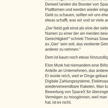
Derweil landen die Booster von Sp
Plattformen und werden wieder einges
Geld zu schauen, sollten wir uns ehe
etwas schafft, was wir und so viele 
„Der Neid galt einst als eine der si
Namen zu einer der am meisten bew
Gerechtigkeit‘“ schrieb Thomas Sowe
es ‚Gier‘ sein soll, das verdiente Ge
anderer zu nehmen.“
Dem ist kaum noch etwas hinzuzufü
Elon Musk hat niemandem eine Billi
Anteile an Unternehmen, das andere 
Er wurde reich, weil er Dinge gebaut
Digitale Zahlungssysteme, Elektroaut
wiederverwendbare Raketen. Man ka
Bewertung von SpaceX für überzogen h
Vermögen zu missgönnen, weil man s
hat, ist es nicht.