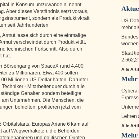
Kapital in Konsum umzuwandeln, nennt
Aktue
 Aber dieses Verständnis setzt voraus,
gsinstrument, sondern als Produktivkraft
US-Date
ten seit Jahrhunderten.
mehr al
, Armut lasse sich durch eine einmalige
Bundesn
rmut verschwindet durch Produktivität,
wochenl
nd technischen Fortschritt. Also durch
Staat ti
 hat.
2.662,2
n Börsengang von SpaceX rund 4.400
Alle Arti
ter zu Millionären. Etwa 400 sollen
Mehr
100 Millionen US-Dollar halten. Darunter
Techniker - Mitarbeiter quer durch alle
Cyberan
ständige Gehälter, sondern beteiligte
Erpress
eg am Unternehmen. Die Menschen, die
ungen behielten, profitieren jetzt vom
Unterne
Lehren 
 Orbitalstarts. Europas Ariane 6 kam auf
Alle Art
tzt auf Wegwerfraketen, die Behörden
Mehr 
trategiepapieren und politischen Quoten.