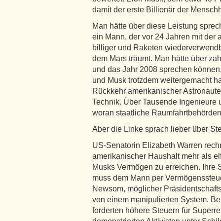
damit der erste Billionär der Mensch
Man hätte über diese Leistung sprec
ein Mann, der vor 24 Jahren mit der 
billiger und Raketen wiederverwend
dem Mars träumt. Man hätte über zah
und das Jahr 2008 sprechen können, 
und Musk trotzdem weitergemacht hat
Rückkehr amerikanischer Astronauten 
Technik. Über Tausende Ingenieure u
woran staatliche Raumfahrtbehörden 
Aber die Linke sprach lieber über S
US-Senatorin Elizabeth Warren rechne
amerikanischer Haushalt mehr als el
Musks Vermögen zu erreichen. Ihre S
muss dem Mann per Vermögenssteu
Newsom, möglicher Präsidentschafts
von einem manipulierten System. B
forderten höhere Steuern für Superr