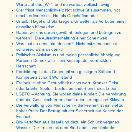
Warte auf das „Wir“, und du wartest vielleicht ewig
Gier frisst Menschlichkeit: Not schweißt zusammen, Not
macht erfinderisch, Not als Geschäftsmodell
Urlaub, Hagel und Starkregen: Unwetter als Vorboten einer
gewollten Klimakrise
Haben wir uns daran gewöhnt, belogen und betrogen zu
werden?: Die Aufrechterhaltung einer Scheinwelt
Was tust du denn stattdessen?: Nicht mitzumachen ist
schwerer, als man denkt!
Politischer Aktivismus und meine persönliche Abneigung:
Parteien-Demokratie – ein Konzept der verdeckten
Herrschaft
Fortbildung ist das Gegenteil von geistigem Stillstand:
Kompetenz schafft Wohlstand
Freiheit ist ohne Gesundheit nichts wert: Kranker Geist
oder kranke Seele – beides behindert ein freies Leben
LGBTQ – Achtung, Sie wollen deine Kinder: Die Verwirrung
über die Geschlechter erschafft orientierungslose Sklaven
Die Verwaltung von Menschen – die Freiheit ist ein viel zu
hoher Preis: Der Betrug mit der Sicherheit auf Kosten der
Freiheit
Bio-Kartoffeln aus Israel und dazu ein Schluck veganes
Wasser: Der Irrsinn mit dem Bio-Label – wo bleibt der