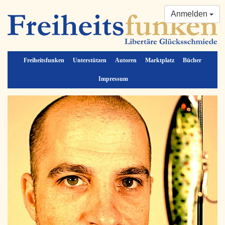
Anmelden
Freiheitsfunken
Unterstützen
Autoren
Marktplatz
Bücher
Impressum