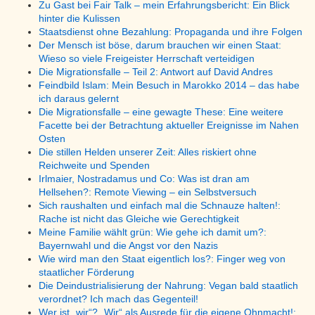
Zu Gast bei Fair Talk – mein Erfahrungsbericht: Ein Blick
hinter die Kulissen
Staatsdienst ohne Bezahlung: Propaganda und ihre Folgen
Der Mensch ist böse, darum brauchen wir einen Staat:
Wieso so viele Freigeister Herrschaft verteidigen
Die Migrationsfalle – Teil 2: Antwort auf David Andres
Feindbild Islam: Mein Besuch in Marokko 2014 – das habe
ich daraus gelernt
Die Migrationsfalle – eine gewagte These: Eine weitere
Facette bei der Betrachtung aktueller Ereignisse im Nahen
Osten
Die stillen Helden unserer Zeit: Alles riskiert ohne
Reichweite und Spenden
Irlmaier, Nostradamus und Co: Was ist dran am
Hellsehen?: Remote Viewing – ein Selbstversuch
Sich raushalten und einfach mal die Schnauze halten!:
Rache ist nicht das Gleiche wie Gerechtigkeit
Meine Familie wählt grün: Wie gehe ich damit um?:
Bayernwahl und die Angst vor den Nazis
Wie wird man den Staat eigentlich los?: Finger weg von
staatlicher Förderung
Die Deindustrialisierung der Nahrung: Vegan bald staatlich
verordnet? Ich mach das Gegenteil!
Wer ist „wir“? „Wir“ als Ausrede für die eigene Ohnmacht!: