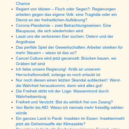
Chance
Regiert von Idioten – Fluch oder Segen?: Regierungen
arbeiten gegen das eigene Volk: eine Tragödie oder ein
Dienst an der freiheitlichen Aufklärung?
Corona-Plandemie – zwei Betrachtungsweisen: Eine
Blaupause, die sich wiederholen wird
Lasst uns die verlorenen Eier suchen: Ostern und der
Angsthase
Das perfide Spiel der Gewerkschaften: Arbeiter streiken für
mehr Steuern – wieso ist das so?
Cancel Culture wird jetzt gecancelt: Brücken bauen, wo
Gräben tief sind
Ich liebe unsere Regierung!: Kritik an unserem
Herrschaftsmodell, solange es noch erlaubt ist
Nur noch diesen einen letzten Skandal aufdecken!: Wenn
die Wahrheit herauskommt, dann wird alles gut!
Die Freiheit stirbt mit der Lüge: Massenmord durch
Wahrheitsentzug
Freiheit und Verzicht: Bist du wirklich frei von Zwang?
Von Berlin bis AfD: Wieso ich niemals mehr freiwillig wählen
würde
Ein ganzes Land in Panik: Insekten im Essen: Insektenmehl
jetzt als Geheimwaffe der Klimasekte?