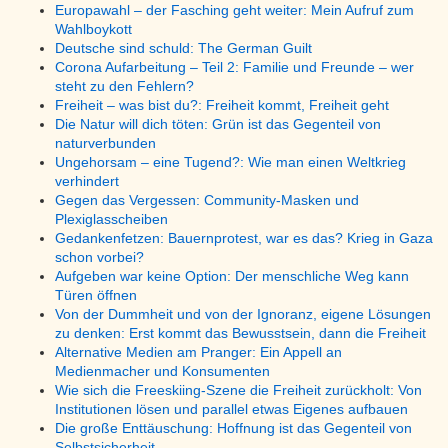
Europawahl – der Fasching geht weiter: Mein Aufruf zum
Wahlboykott
Deutsche sind schuld: The German Guilt
Corona Aufarbeitung – Teil 2: Familie und Freunde – wer
steht zu den Fehlern?
Freiheit – was bist du?: Freiheit kommt, Freiheit geht
Die Natur will dich töten: Grün ist das Gegenteil von
naturverbunden
Ungehorsam – eine Tugend?: Wie man einen Weltkrieg
verhindert
Gegen das Vergessen: Community-Masken und
Plexiglasscheiben
Gedankenfetzen: Bauernprotest, war es das? Krieg in Gaza
schon vorbei?
Aufgeben war keine Option: Der menschliche Weg kann
Türen öffnen
Von der Dummheit und von der Ignoranz, eigene Lösungen
zu denken: Erst kommt das Bewusstsein, dann die Freiheit
Alternative Medien am Pranger: Ein Appell an
Medienmacher und Konsumenten
Wie sich die Freeskiing-Szene die Freiheit zurückholt: Von
Institutionen lösen und parallel etwas Eigenes aufbauen
Die große Enttäuschung: Hoffnung ist das Gegenteil von
Selbstsicherheit