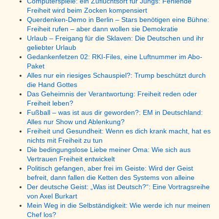
Computerspiele: ein Zufluchtsort für Jungs: Fehlende
Freiheit wird beim Zocken kompensiert
Querdenken-Demo in Berlin – Stars benötigen eine Bühne:
Freiheit rufen – aber dann wollen sie Demokratie
Urlaub – Freigang für die Sklaven: Die Deutschen und ihr
geliebter Urlaub
Gedankenfetzen 02: RKI-Files, eine Luftnummer im Abo-
Paket
Alles nur ein riesiges Schauspiel?: Trump beschützt durch
die Hand Gottes
Das Geheimnis der Verantwortung: Freiheit reden oder
Freiheit leben?
Fußball – was ist aus dir geworden?: EM in Deutschland:
Alles nur Show und Ablenkung?
Freiheit und Gesundheit: Wenn es dich krank macht, hat es
nichts mit Freiheit zu tun
Die bedingungslose Liebe meiner Oma: Wie sich aus
Vertrauen Freiheit entwickelt
Politisch gefangen, aber frei im Geiste: Wird der Geist
befreit, dann fallen die Ketten des Systems von alleine
Der deutsche Geist: „Was ist Deutsch?“: Eine Vortragsreihe
von Axel Burkart
Mein Weg in die Selbständigkeit: Wie werde ich nur meinen
Chef los?