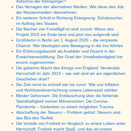
Aufschrei der Klimajünger?
Das Versagen der alternativen Medien: Wie diese den Job
der Massenmedien übernehmen
Ein weiterer Schritt in Richtung Enteignung: Schatzsucher
im Auftrag des Staates
Die Macher von FreiwilligFrei sind zurück: Wieso das
Projekt 2015 ein Ende fand und jetzt neu aufgerollt wird
Großdemo in Berlin am 1. August 2020 – die verpasste
Chance: Wie Ideologien eine Bewegung in die Irre führten
Ein Erfahrungsbericht als Ausbilder und Dozent in der
Erwachsenenbildung: Der Grad der Unselbständigkeit hat
enorm zugenommen
Die geheime Macht des Königs von England: Versteckte
Herrschaft im Jahr 2023 – wie nah sind wir am eigentlichen
Geschehen dran?
Die Zeit rennt so schnell wie nie zuvor: Wie uns Inflation
und Wohlstandsvernichtung unsere Lebenszeit stehlen
Blinder Gehorsam: Die Enttäuschung über die fehlende
Standhaftigkeit meiner Mitmenschen: Die Corona-
Plandemie – Gedanken zu einem möglichen Trauma
Abschaffung der Steuern – Problem gelöst: Steuern sind
das Blut des Teufels
Die Vorteile von Freiheit im Vergleich zu einem Leben unter
Herrschaft: Freiheit macht Spaß, und das ist unsere